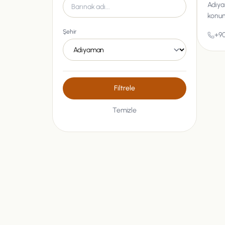
Adıya
konum
Şehir
+90
Filtrele
Temizle