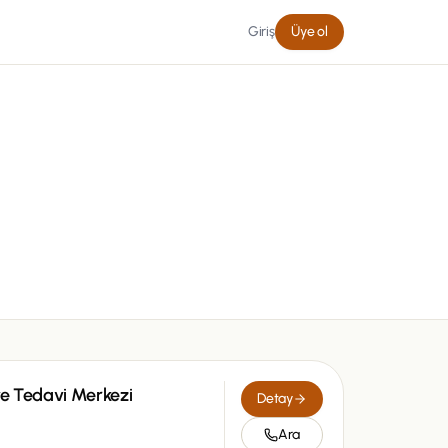
Giriş
Üye ol
ve Tedavi Merkezi
Detay
Ara