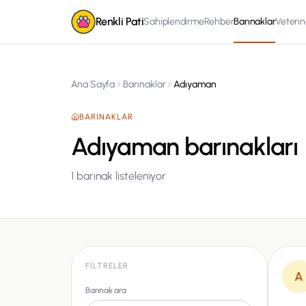
Renkli Pati
Sahiplendirme
Rehber
Barınaklar
Veterin
Ana Sayfa
Barınaklar
Adıyaman
BARINAKLAR
Adıyaman barınakları
1
barınak listeleniyor
FILTRELER
A
Barınak ara