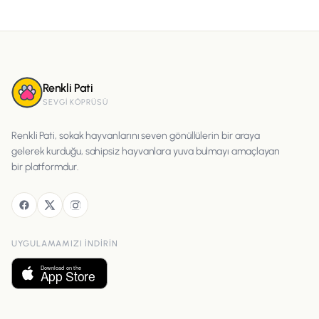
Renkli Pati
SEVGI KÖPRÜSÜ
Renkli Pati, sokak hayvanlarını seven gönüllülerin bir araya
gelerek kurduğu, sahipsiz hayvanlara yuva bulmayı amaçlayan
bir platformdur.
UYGULAMAMIZI INDIRIN