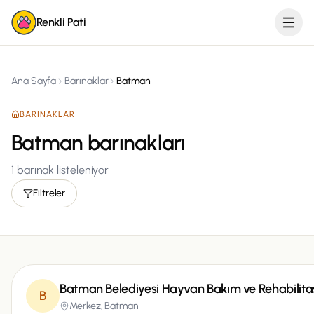
Renkli Pati
Ana Sayfa
Barınaklar
Batman
BARINAKLAR
Batman barınakları
1
barınak listeleniyor
Filtreler
Batman Belediyesi Hayvan Bakım ve Rehabilita
B
Merkez,
Batman