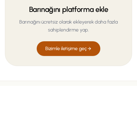
Barınağını platforma ekle
Barınağını ücretsiz olarak ekleyerek daha fazla
sahiplendirme yap.
Bizimle iletişime geç
Renkli Pati
SEVGI KÖPRÜSÜ
Renkli Pati, sokak hayvanlarını seven gönüllülerin bir araya
gelerek kurduğu, sahipsiz hayvanlara yuva bulmayı amaçlayan