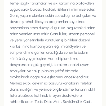
temel sağlık taramaları ve sıkı karantina protokolleri
uygulayarak bulaşıcı hastalık risklerini minimize eder.
Geniş yaşam alanları, sakin sosyalleşme bahçeleri ve
davranış rehabilitasyon programları sayesinde
hayvanların stres düzeyi düşürülür, özgüvenleri adım
adım yeniden inşa edilir. Gönüllüler, uzman personel
ve yerel yönetimlerle yürütülen iş birlikleri; düzenli
kısırlaştırma kampanyaları, eğitim atölyeleri ve
sahiplendirme günleri aracılığıyla sorumlu bakım
kültürünü yaygınlaştırır. Her sahiplendirme
dosyasında sağlık geçmişi, karakter analizi, uyum
tavsiyeleri ve takip planları şeffaf biçimde
paylaşılarak doğru aile eşleşmesi önceliklendirilir.
Merkez ekibi, çevrim içi başvuru kanallarını, telefon
danışmanlığını ve yerinde bilgilendirme turlarını aktif
tutarak sürece katılmak isteyen destekçilere
rehberlik eder. Tesis, Dicle Mah., Seyfülmülük Cad.,