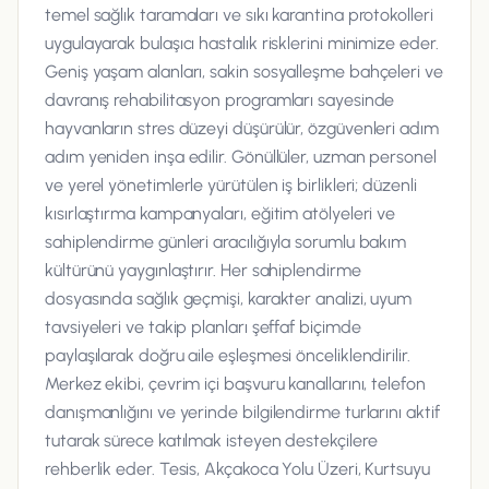
temel sağlık taramaları ve sıkı karantina protokolleri
uygulayarak bulaşıcı hastalık risklerini minimize eder.
Geniş yaşam alanları, sakin sosyalleşme bahçeleri ve
davranış rehabilitasyon programları sayesinde
hayvanların stres düzeyi düşürülür, özgüvenleri adım
adım yeniden inşa edilir. Gönüllüler, uzman personel
ve yerel yönetimlerle yürütülen iş birlikleri; düzenli
kısırlaştırma kampanyaları, eğitim atölyeleri ve
sahiplendirme günleri aracılığıyla sorumlu bakım
kültürünü yaygınlaştırır. Her sahiplendirme
dosyasında sağlık geçmişi, karakter analizi, uyum
tavsiyeleri ve takip planları şeffaf biçimde
paylaşılarak doğru aile eşleşmesi önceliklendirilir.
Merkez ekibi, çevrim içi başvuru kanallarını, telefon
danışmanlığını ve yerinde bilgilendirme turlarını aktif
tutarak sürece katılmak isteyen destekçilere
rehberlik eder. Tesis, Akçakoca Yolu Üzeri, Kurtsuyu