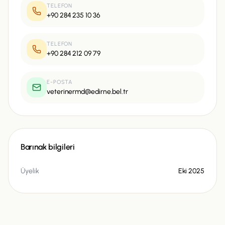
TELEFON
+90 284 235 10 36
TELEFON
+90 284 212 09 79
E-POSTA
veterinermd@edirne.bel.tr
Barınak bilgileri
Üyelik
Eki 2025