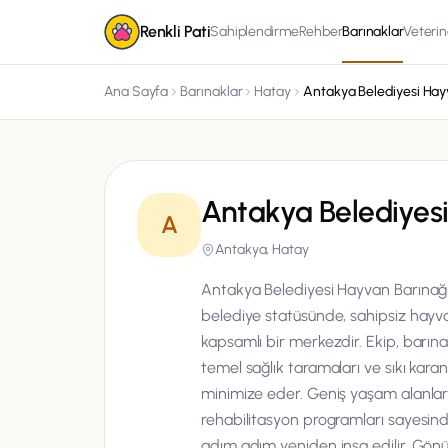
Renkli Pati
Sahiplendirme
Rehber
Barınaklar
Veterin
Ana Sayfa
Barınaklar
Hatay
Antakya Belediyes
A
Antakya, Hatay
Antakya Belediyesi Hayvan Barınağı
belediye statüsünde, sahipsiz hayva
kapsamlı bir merkezdir. Ekip, barın
temel sağlık taramaları ve sıkı karant
minimize eder. Geniş yaşam alanları
rehabilitasyon programları sayesind
adım adım yeniden inşa edilir. Gönü