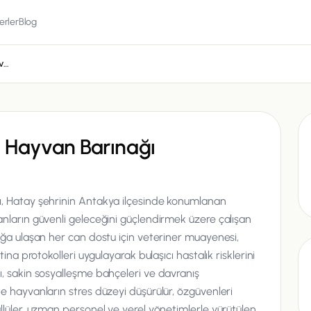
erler
Blog
Antakya Belediyesi Hayvan Barınağı
i Hayvan Barınağı
, Hatay şehrinin Antakya ilçesinde konumlanan
nların güvenli geleceğini güçlendirmek üzere çalışan
ağa ulaşan her can dostu için veteriner muayenesi,
ina protokolleri uygulayarak bulaşıcı hastalık risklerini
, sakin sosyalleşme bahçeleri ve davranış
e hayvanların stres düzeyi düşürülür, özgüvenleri
llüler, uzman personel ve yerel yönetimlerle yürütülen