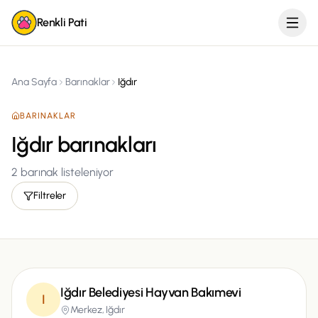
Renkli Pati
Ana Sayfa
Barınaklar
Iğdır
BARINAKLAR
Iğdır barınakları
2
barınak listeleniyor
Filtreler
Iğdır Belediyesi Hayvan Bakımevi
I
Merkez,
Iğdır