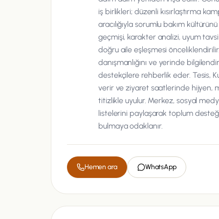
iş birlikleri; düzenli kısırlaştırma k
aracılığıyla sorumlu bakım kültürünü
geçmişi, karakter analizi, uyum tavsi
doğru aile eşleşmesi önceliklendirilir
danışmanlığını ve yerinde bilgilendi
destekçilere rehberlik eder. Tesis, 
verir ve ziyaret saatlerinde hijyen, 
titizlikle uyulur. Merkez, sosyal medy
listelerini paylaşarak toplum desteğin
bulmaya odaklanır.
Hemen ara
WhatsApp