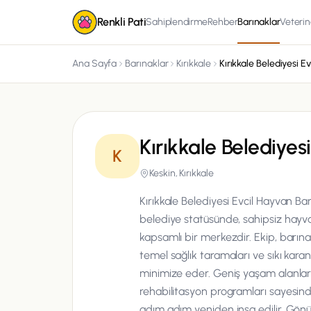
Renkli Pati
Sahiplendirme
Rehber
Barınaklar
Veterin
Ana Sayfa
Barınaklar
Kırıkkale
Kırıkkale Belediyes
K
Keskin, Kırıkkale
Kırıkkale Belediyesi Evcil Hayvan Ba
belediye statüsünde, sahipsiz hayva
kapsamlı bir merkezdir. Ekip, barın
temel sağlık taramaları ve sıkı karant
minimize eder. Geniş yaşam alanları
rehabilitasyon programları sayesind
adım adım yeniden inşa edilir. Gönü