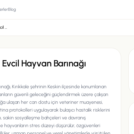
erler
Blog
Kırıkkale Belediyesi Evcil Hayvan Barınağı
i Evcil Hayvan Barınağı
rınağı, Kırıkkale şehrinin Keskin ilçesinde konumlanan
nların güvenli geleceğini güçlendirmek üzere çalışan
ağa ulaşan her can dostu için veteriner muayenesi,
ina protokolleri uygulayarak bulaşıcı hastalık risklerini
, sakin sosyalleşme bahçeleri ve davranış
e hayvanların stres düzeyi düşürülür, özgüvenleri
llüler, uzman personel ve yerel yönetimlerle yürütülen