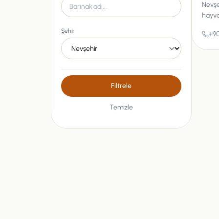
Nevşe
hayva
Şehir
+90
Filtrele
Temizle