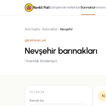
Renkli Pati
Sahiplendirme
Rehber
Barınaklar
Veterin
Ana Sayfa
Barınaklar
Nevşehir
BARINAKLAR
Nevşehir barınakları
1
barınak listeleniyor
FILTRELER
N
Barınak ara