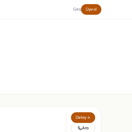
Giriş
Üye ol
Detay
Ara