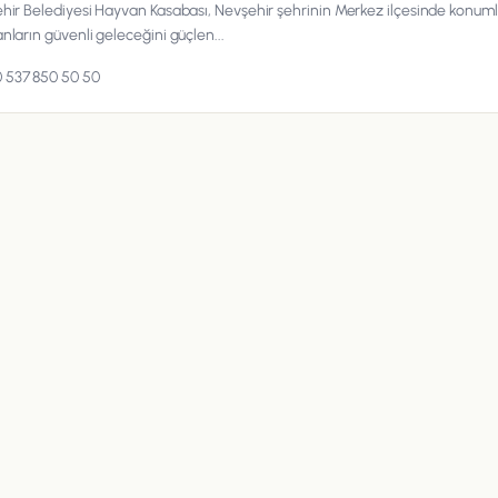
hir Belediyesi Hayvan Kasabası, Nevşehir şehrinin Merkez ilçesinde konum
nların güvenli geleceğini güçlen...
 537 850 50 50