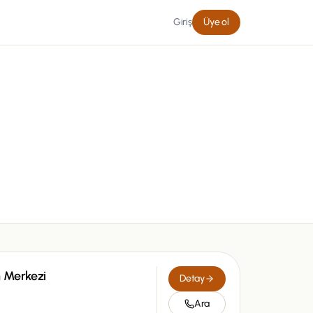
Giriş
Üye ol
n Merkezi
Detay
Ara