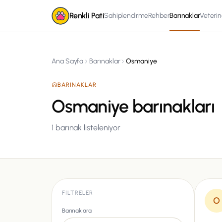
Renkli Pati
Sahiplendirme
Rehber
Barınaklar
Veterin
Ana Sayfa
Barınaklar
Osmaniye
BARINAKLAR
Osmaniye barınakları
1
barınak listeleniyor
FILTRELER
O
Barınak ara