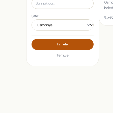
Osman
beled
Şehir
+90
Filtrele
Temizle