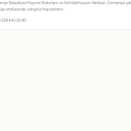
iye Belediyesi Hayvan Bakımevi ve Rehabilitasyon Merkezi, Osmaniye şe
iye statüsünde, sahipsiz hayvanların...
 328 440 00 80