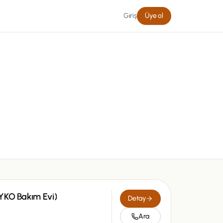
Giriş
Üye ol
YKO Bakım Evi)
Detay
Ara