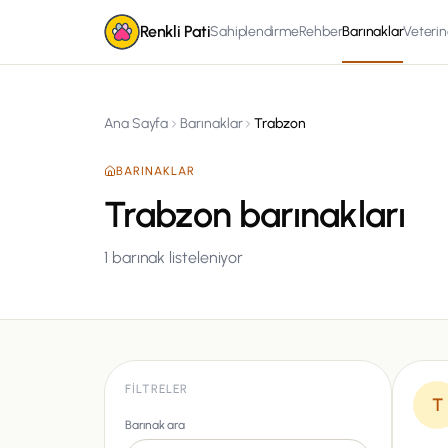
Renkli Pati
Sahiplendirme
Rehber
Barınaklar
Veterin
Ana Sayfa
Barınaklar
Trabzon
BARINAKLAR
Trabzon barınakları
1
barınak listeleniyor
FILTRELER
T
Barınak ara