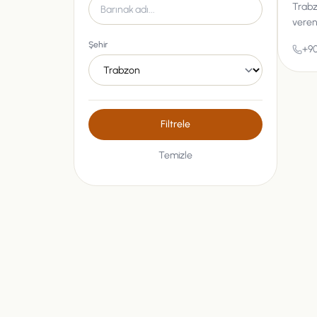
Trabz
veren 
Şehir
+90
Filtrele
Temizle