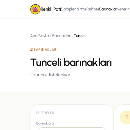
Renkli Pati
Sahiplendirme
Rehber
Barınaklar
Veterin
Ana Sayfa
Barınaklar
Tunceli
BARINAKLAR
Tunceli barınakları
1
barınak listeleniyor
FILTRELER
T
Barınak ara