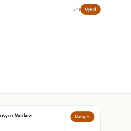
Giriş
Üye ol
tasyon Merkezi
Detay