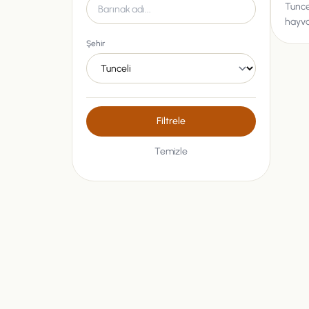
Tunce
hayvan
Şehir
Filtrele
Temizle