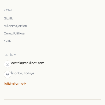
YASAL
Gizlilik
Kullanım Şartları
Çerez Politikası
KVKK
İLETIŞIM
destek@renklipati.com
İstanbul, Türkiye
İletişim formu