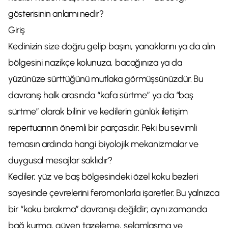
gösterisinin anlamı nedir?
Giriş
Kedinizin size doğru gelip başını, yanaklarını ya da alın
bölgesini nazikçe kolunuza, bacağınıza ya da
yüzünüze sürttüğünü mutlaka görmüşsünüzdür. Bu
davranış halk arasında “kafa sürtme” ya da “baş
sürtme” olarak bilinir ve kedilerin günlük iletişim
repertuarının önemli bir parçasıdır. Peki bu sevimli
temasın ardında hangi biyolojik mekanizmalar ve
duygusal mesajlar saklıdır?
Kediler, yüz ve baş bölgesindeki özel koku bezleri
sayesinde çevrelerini feromonlarla işaretler. Bu yalnızca
bir “koku bırakma” davranışı değildir; aynı zamanda
bağ kurma, güven tazeleme, selamlaşma ve