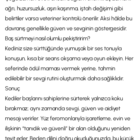
ağrı, huzursuzluk, aşırı kaşınma, iştah değişimi gibi
belirtiler varsa veteriner kontrolü önerilir. Aksi hâlde bu
davranış genellikle güven ve sevginin göstergesidir.
Baş sürtmeyi nasıl olumlu pekiştiririm?
Kediniz size sürttüğünde yumuşak bir ses tonuyla
konuşun, kısa bir seans okşama veya oyun ekleyin. Her
seferinde ödül maması vermek yerine, tahmin
edilebilir bir sevgi rutini oluşturmak daha sağlıklıdır.
Sonuç
Kediler başlarını sahiplerine sürterek yalnızca koku
bırakmaz; aynı zamanda sevgi, güven ve aidiyet
mesajı verirler. Yüz feromonlarıyla işaretleme, evin ve
ilişkinin “tanıdık ve güvenli” bir alan olduğunu yeniden
teyit eder. Beden dilini doğru okuduğunuzda, bu küçük