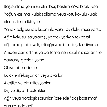
Baş sürtme yerini sürekli “baş bastırma”ya bıraktıysa
Yoğun kaşıma, kulak sallama veya kötü kokulu kulak
akıntısı ile birlikteyse
Yanak bölgesinde kızarıklık, yara, tüy dökülmesi varsa
Ağız kokusu, salya artışı, yemek yerken tek tarafı
çiğneme gibi diş/diş eti ağrısı belirtileri eşlik ediyorsa
Aniden aşırı artmış ya da tamamen azalmış sürtünme
davranışı gözleniyorsa
Olası tıbbi nedenler
Kulak enfeksiyonları veya akarlar
Alerjiler ve cilt irritasyonları
Diş ve diş eti hastalıkları
Ağrı veya nörolojik sorunlar (özellikle “baş bastırma”
durumunda acil)