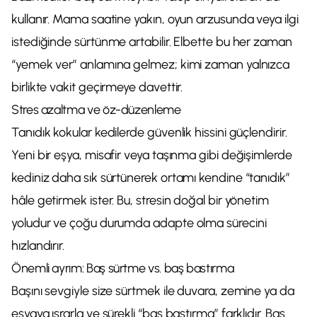
kullanır. Mama saatine yakın, oyun arzusunda veya ilgi
istediğinde sürtünme artabilir. Elbette bu her zaman
“yemek ver” anlamına gelmez; kimi zaman yalnızca
birlikte vakit geçirmeye davettir.
Stres azaltma ve öz-düzenleme
Tanıdık kokular kedilerde güvenlik hissini güçlendirir.
Yeni bir eşya, misafir veya taşınma gibi değişimlerde
kediniz daha sık sürtünerek ortamı kendine “tanıdık”
hâle getirmek ister. Bu, stresin doğal bir yönetim
yoludur ve çoğu durumda adapte olma sürecini
hızlandırır.
Önemli ayrım: Baş sürtme vs. baş bastırma
Başını sevgiyle size sürtmek ile duvara, zemine ya da
eşyaya ısrarla ve sürekli “baş bastırma” farklıdır. Baş