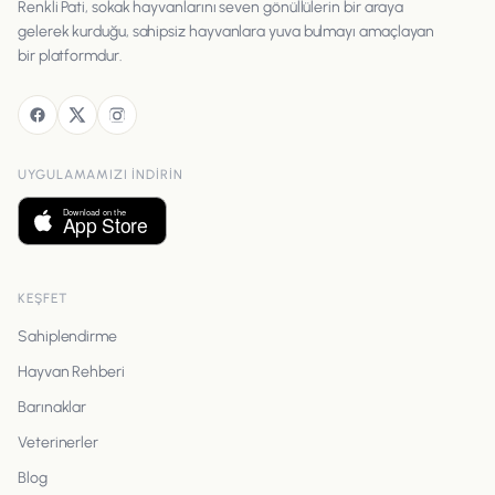
Renkli Pati, sokak hayvanlarını seven gönüllülerin bir araya
gelerek kurduğu, sahipsiz hayvanlara yuva bulmayı amaçlayan
bir platformdur.
UYGULAMAMIZI INDIRIN
KEŞFET
Sahiplendirme
Hayvan Rehberi
Barınaklar
Veterinerler
Blog