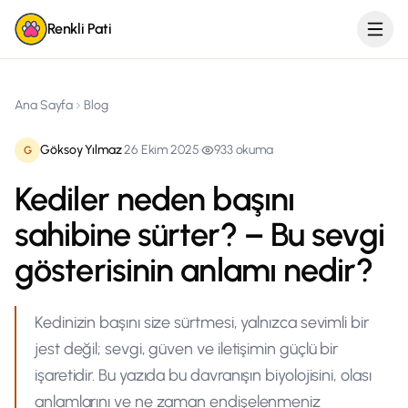
Renkli Pati
Ana Sayfa
Blog
Göksoy Yılmaz
·
26 Ekim 2025
·
933
okuma
G
Kediler neden başını
sahibine sürter? – Bu sevgi
gösterisinin anlamı nedir?
Kedinizin başını size sürtmesi, yalnızca sevimli bir
jest değil; sevgi, güven ve iletişimin güçlü bir
işaretidir. Bu yazıda bu davranışın biyolojisini, olası
anlamlarını ve ne zaman endişelenmeniz