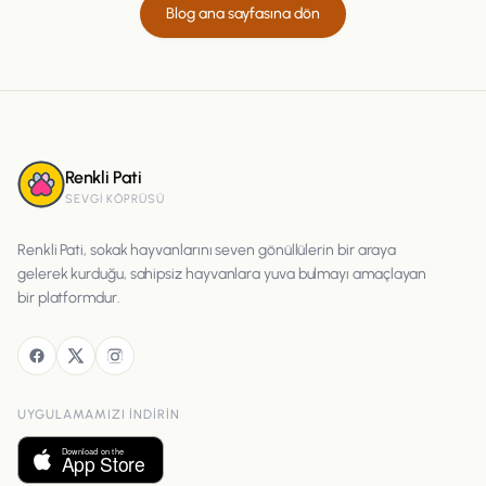
Blog ana sayfasına dön
Renkli Pati
SEVGI KÖPRÜSÜ
Renkli Pati, sokak hayvanlarını seven gönüllülerin bir araya
gelerek kurduğu, sahipsiz hayvanlara yuva bulmayı amaçlayan
bir platformdur.
UYGULAMAMIZI INDIRIN