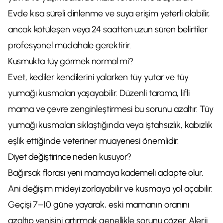
Evde kısa süreli dinlenme ve suya erişim yeterli olabilir,
ancak kötüleşen veya 24 saatten uzun süren belirtiler
profesyonel müdahale gerektirir.
Kusmukta tüy görmek normal mi?
Evet, kediler kendilerini yalarken tüy yutar ve tüy
yumağı kusmaları yaşayabilir. Düzenli tarama, lifli
mama ve çevre zenginleştirmesi bu sorunu azaltır. Tüy
yumağı kusmaları sıklaştığında veya iştahsızlık, kabızlık
eşlik ettiğinde veteriner muayenesi önemlidir.
Diyet değiştirince neden kusuyor?
Bağırsak florası yeni mamaya kademeli adapte olur.
Ani değişim mideyi zorlayabilir ve kusmaya yol açabilir.
Geçişi 7–10 güne yayarak, eski mamanın oranını
azaltıp yenisini artırmak genellikle sorunu çözer. Alerji