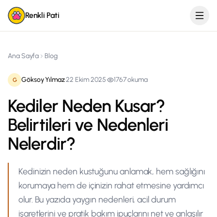
Renkli Pati
Ana Sayfa
Blog
Göksoy Yılmaz
·
22 Ekim 2025
·
1767
okuma
G
Kediler Neden Kusar?
Belirtileri ve Nedenleri
Nelerdir?
Kedinizin neden kustuğunu anlamak, hem sağlığını
korumaya hem de içinizin rahat etmesine yardımcı
olur. Bu yazıda yaygın nedenleri, acil durum
işaretlerini ve pratik bakım ipuçlarını net ve anlaşılır