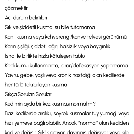
çözmektir.
Acil durum belirtileri
Sık ve şiddetli kusma, su bile tutamama
Kanlı kusma veya kahverengi/kahve telvesi görünümü
Karın şişliği, şiddetli ağrı, halsizlik veya baygınlık
İshal ile birlikte hızla kötüleşen tablo
Kedi kumu kullanmama, idrar/defekasyon yapamama
Yavru, gebe, yaşlı veya kronik hastalığı olan kedilerde
her türlü tekrarlayan kusma
Sıkça Sorulan Sorular
Kedimin ayda bir kez kusması normal mi?
Bazı kedilerde aralıklı, seyrek kusmalar tüy yumağı veya
hızlı yemeye bağlı olabilir. Ancak “normal” olan kediden
kediye değişir. Sıklık artıyor, davranış değişiyor veya kilo