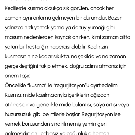
Kedilerde kusma oldukça sık görülen, ancak her
zaman aynı anlama gelmeyen bir durumdur. Bazen
yalnızca hızlı yemek yeme ya da tüy yumağı gibi
masum nedenlerden kaynaklanırken, kimi zaman altta
yatan bir hastalığın habercisi olabilir. Kedinizin
kusmasının ne kadar sıklıkta, ne şekilde ve ne zaman
gerçekleştiğini takip etmek, doğru adımı atmanız için
önem taşır.
Öncelikle “kusma” ile “regürjitasyon”u ayırt edelim.
Kusma, mide kasılmalarıyla içeriklerin ağızdan
atılmasıdır ve genellikle mide bulantısı, salya artışı veya
huzursuzluk gibi belirtilerle başlar. Regürjitasyon ise
yemek borusundan sindirilmemiş yemin geri
gelmesidir; ani, çabasız ve çoğunlukla hemen