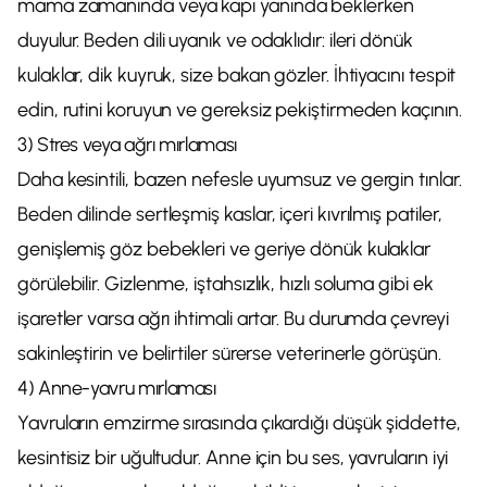
mama zamanında veya kapı yanında beklerken
duyulur. Beden dili uyanık ve odaklıdır: ileri dönük
kulaklar, dik kuyruk, size bakan gözler. İhtiyacını tespit
edin, rutini koruyun ve gereksiz pekiştirmeden kaçının.
3) Stres veya ağrı mırlaması
Daha kesintili, bazen nefesle uyumsuz ve gergin tınlar.
Beden dilinde sertleşmiş kaslar, içeri kıvrılmış patiler,
genişlemiş göz bebekleri ve geriye dönük kulaklar
görülebilir. Gizlenme, iştahsızlık, hızlı soluma gibi ek
işaretler varsa ağrı ihtimali artar. Bu durumda çevreyi
sakinleştirin ve belirtiler sürerse veterinerle görüşün.
4) Anne-yavru mırlaması
Yavruların emzirme sırasında çıkardığı düşük şiddette,
kesintisiz bir uğultudur. Anne için bu ses, yavruların iyi