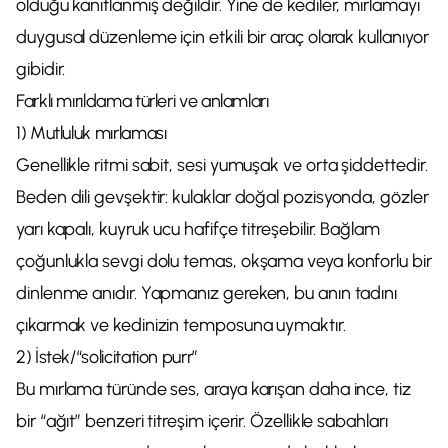
olduğu kanıtlanmış değildir. Yine de kediler, mırlamayı
duygusal düzenleme için etkili bir araç olarak kullanıyor
gibidir.
Farklı mırıldama türleri ve anlamları
1) Mutluluk mırlaması
Genellikle ritmi sabit, sesi yumuşak ve orta şiddettedir.
Beden dili gevşektir: kulaklar doğal pozisyonda, gözler
yarı kapalı, kuyruk ucu hafifçe titreşebilir. Bağlam
çoğunlukla sevgi dolu temas, okşama veya konforlu bir
dinlenme anıdır. Yapmanız gereken, bu anın tadını
çıkarmak ve kedinizin temposuna uymaktır.
2) İstek/“solicitation purr”
Bu mırlama türünde ses, araya karışan daha ince, tiz
bir “ağıt” benzeri titreşim içerir. Özellikle sabahları