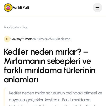
Renkli Pati
Ana Sayfa
Blog
Göksoy Yılmaz
·
26 Ekim 2025
·
918
okuma
G
Kediler neden mırlar? –
Mırlamanın sebepleri ve
farklı mırıldama türlerinin
anlamları
Kediler neden mırlar sorusunun ardındaki bilimsel ve
duygusal gerçekleri keşfedin. Farklı mırıldama