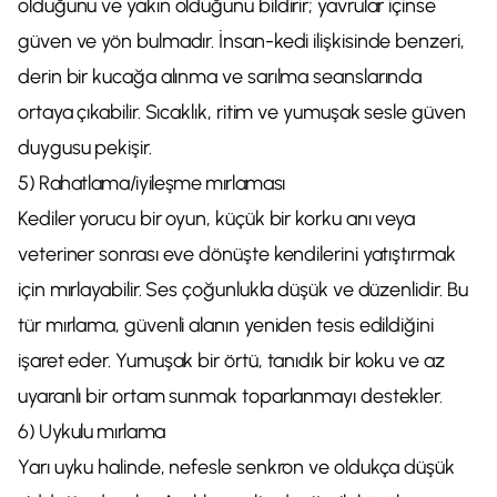
olduğunu ve yakın olduğunu bildirir; yavrular içinse
güven ve yön bulmadır. İnsan-kedi ilişkisinde benzeri,
derin bir kucağa alınma ve sarılma seanslarında
ortaya çıkabilir. Sıcaklık, ritim ve yumuşak sesle güven
duygusu pekişir.
5) Rahatlama/iyileşme mırlaması
Kediler yorucu bir oyun, küçük bir korku anı veya
veteriner sonrası eve dönüşte kendilerini yatıştırmak
için mırlayabilir. Ses çoğunlukla düşük ve düzenlidir. Bu
tür mırlama, güvenli alanın yeniden tesis edildiğini
işaret eder. Yumuşak bir örtü, tanıdık bir koku ve az
uyaranlı bir ortam sunmak toparlanmayı destekler.
6) Uykulu mırlama
Yarı uyku halinde, nefesle senkron ve oldukça düşük