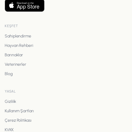
KEŞFET
Sahiplendirme
Hayvan Rehberi
Barınaklar
Veterinerler
Blog
YASAL
Gizlilik
Kullanım Şartları
Çerez Politikası
KVKK