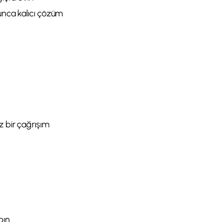
şunca kalıcı çözüm
z bir çağrışım
ın.