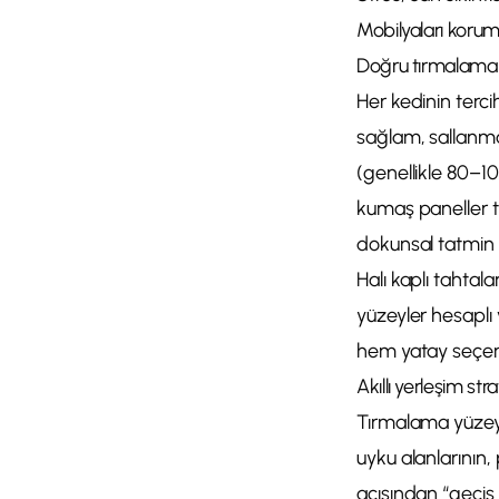
Mobilyaları koru
Doğru tırmalama 
Her kedinin tercih
sağlam, sallanma
(genellikle 80–10
kumaş paneller te
dokunsal tatmin a
Halı kaplı tahtala
yüzeyler hesaplı 
hem yatay seçene
Akıllı yerleşim stra
Tırmalama yüzeyi
uyku alanlarının, 
açısından “geçiş 