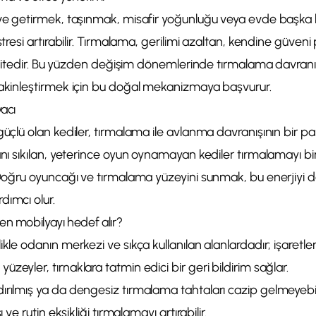
eve getirmek, taşınmak, misafir yoğunluğu veya evde başka
stresi artırabilir. Tırmalama, gerilimi azaltan, kendine güveni
ktivitedir. Bu yüzden değişim dönemlerinde tırmalama davranışı
sakinleştirmek için bu doğal mekanizmaya başvurur.
yacı
güçlü olan kediler, tırmalama ile avlanma davranışının bir par
anı sıkılan, yeterince oyun oynamayan kediler tırmalamayı b
 Doğru oyuncağı ve tırmalama yüzeyini sunmak, bu enerjiyi de
dımcı olur.
en mobilyayı hedef alır?
ikle odanın merkezi ve sıkça kullanılan alanlardadır; işaretlem
zeyler, tırnaklara tatmin edici bir geri bildirim sağlar.
ırılmış ya da dengesiz tırmalama tahtaları cazip gelmeyebili
ı ve rutin eksikliği tırmalamayı artırabilir.