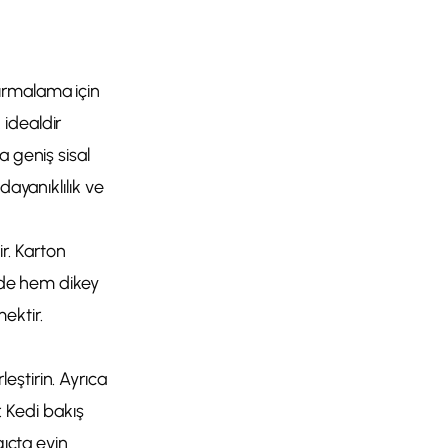
 tırmalama için
idealdir
a geniş sisal
dayanıklılık ve
ir. Karton
evde hem dikey
ektir.
eştirin. Ayrıca
. Kedi bakış
gıçta evin