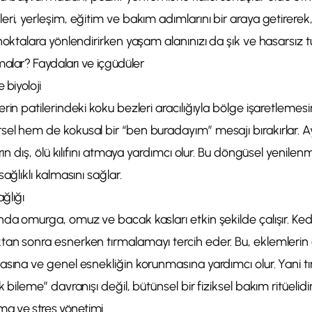
ri, yerleşim, eğitim ve bakım adımlarını bir araya getirerek,
noktalara yönlendirirken yaşam alanınızı da şık ve hasarsız tut
malar? Faydaları ve içgüdüler
 biyoloji
rin patilerindeki koku bezleri aracılığıyla bölge işaretlemesin
el hem de kokusal bir “ben buradayım” mesajı bırakırlar. 
rın dış, ölü kılıfını atmaya yardımcı olur. Bu döngüsel yenilenm
ağlıklı kalmasını sağlar.
ğlığı
da omurga, omuz ve bacak kasları etkin şekilde çalışır. Kedil
an sonra esnerken tırmalamayı tercih eder. Bu, eklemlerin 
asına ve genel esnekliğin korunmasına yardımcı olur. Yani 
 bileme” davranışı değil, bütünsel bir fiziksel bakım ritüelidir
ma ve stres yönetimi