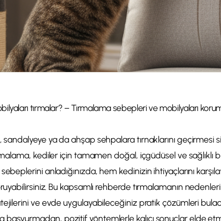
ilyaları tırmalar? – Tırmalama sebepleri ve mobilyaları koru
a, sandalyeye ya da ahşap sehpalara tırnaklarını geçirmesi s
ırmalama, kediler için tamamen doğal, içgüdüsel ve sağlıklı bi
sebeplerini anladığınızda, hem kedinizin ihtiyaçlarını karşıl
oruyabilirsiniz. Bu kapsamlı rehberde tırmalamanın nedenleri
ejilerini ve evde uygulayabileceğiniz pratik çözümleri bulac
başvurmadan, pozitif yöntemlerle kalıcı sonuçlar elde et