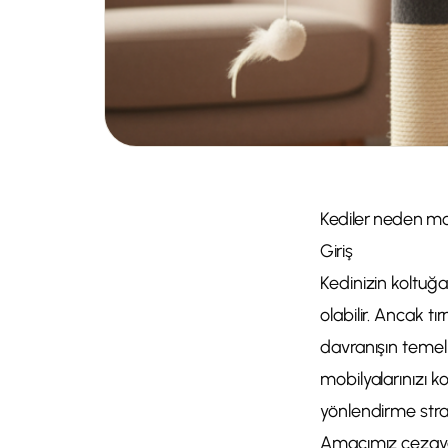
Kediler neden mob
Giriş
Kedinizin koltuğ
olabilir. Ancak t
davranışın temel 
mobilyalarınızı k
yönlendirme strat
Amacımız cezaya 