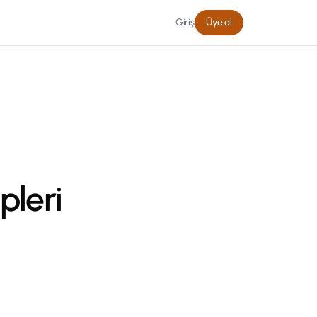
Giriş
Üye ol
pleri