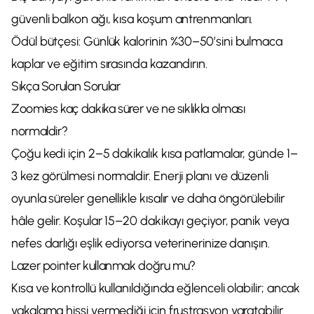
güvenli balkon ağı, kısa koşum antrenmanları.
Ödül bütçesi: Günlük kalorinin %30–50’sini bulmaca
kaplar ve eğitim sırasında kazandırın.
Sıkça Sorulan Sorular
Zoomies kaç dakika sürer ve ne sıklıkla olması
normaldir?
Çoğu kedi için 2–5 dakikalık kısa patlamalar, günde 1–
3 kez görülmesi normaldir. Enerji planı ve düzenli
oyunla süreler genellikle kısalır ve daha öngörülebilir
hâle gelir. Koşular 15–20 dakikayı geçiyor, panik veya
nefes darlığı eşlik ediyorsa veterinerinize danışın.
Lazer pointer kullanmak doğru mu?
Kısa ve kontrollü kullanıldığında eğlenceli olabilir; ancak
yakalama hissi vermediği için frustrasyon yaratabilir.