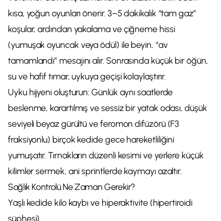
kısa, yoğun oyunları önerir. 3–5 dakikalık “tam gaz”
koşular, ardından yakalama ve çiğneme hissi
(yumuşak oyuncak veya ödül) ile beyin, “av
tamamlandı” mesajını alır. Sonrasında küçük bir öğün,
su ve hafif tımar, uykuya geçişi kolaylaştırır.
Uyku hijyeni oluşturun: Günlük aynı saatlerde
beslenme, karartılmış ve sessiz bir yatak odası, düşük
seviyeli beyaz gürültü ve feromon difüzörü (F3
fraksiyonlu) birçok kedide gece hareketliliğini
yumuşatır. Tırnakların düzenli kesimi ve yerlere küçük
kilimler sermek, ani sprintlerde kaymayı azaltır.
Sağlık Kontrolü Ne Zaman Gerekir?
Yaşlı kedide kilo kaybı ve hiperaktivite (hipertiroidi
şüphesi).