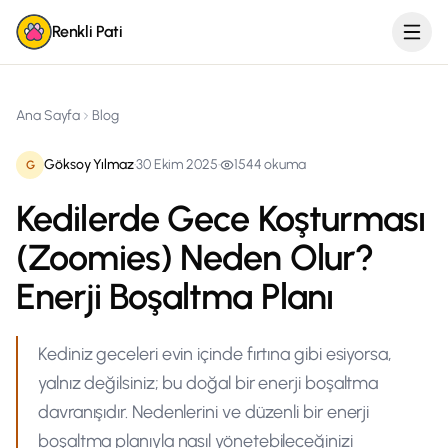
Renkli Pati
Ana Sayfa
Blog
Göksoy Yılmaz
·
30 Ekim 2025
·
1544
okuma
G
Kedilerde Gece Koşturması
(Zoomies) Neden Olur?
Enerji Boşaltma Planı
Kediniz geceleri evin içinde fırtına gibi esiyorsa,
yalnız değilsiniz; bu doğal bir enerji boşaltma
davranışıdır. Nedenlerini ve düzenli bir enerji
boşaltma planıyla nasıl yönetebileceğinizi