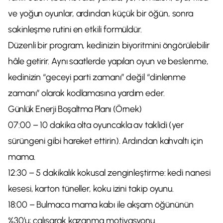
ve yoğun oyunlar, ardından küçük bir öğün, sonra
sakinleşme rutini en etkili formüldür.
Düzenli bir program, kedinizin biyoritmini öngörülebilir
hâle getirir. Aynı saatlerde yapılan oyun ve beslenme,
kedinizin “geceyi parti zamanı” değil “dinlenme
zamanı” olarak kodlamasına yardım eder.
Günlük Enerji Boşaltma Planı (Örnek)
07:00 – 10 dakika olta oyuncakla av taklidi (yer
sürüngeni gibi hareket ettirin). Ardından kahvaltı için
mama.
12:30 – 5 dakikalık kokusal zenginleştirme: kedi nanesi
kesesi, karton tüneller, koku izini takip oyunu.
18:00 – Bulmaca mama kabı ile akşam öğününün
%30’u; çalışarak kazanma motivasyonu.