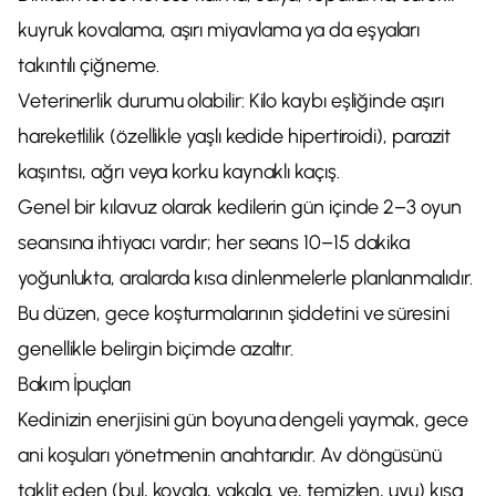
kuyruk kovalama, aşırı miyavlama ya da eşyaları
takıntılı çiğneme.
Veterinerlik durumu olabilir: Kilo kaybı eşliğinde aşırı
hareketlilik (özellikle yaşlı kedide hipertiroidi), parazit
kaşıntısı, ağrı veya korku kaynaklı kaçış.
Genel bir kılavuz olarak kedilerin gün içinde 2–3 oyun
seansına ihtiyacı vardır; her seans 10–15 dakika
yoğunlukta, aralarda kısa dinlenmelerle planlanmalıdır.
Bu düzen, gece koşturmalarının şiddetini ve süresini
genellikle belirgin biçimde azaltır.
Bakım İpuçları
Kedinizin enerjisini gün boyuna dengeli yaymak, gece
ani koşuları yönetmenin anahtarıdır. Av döngüsünü
taklit eden (bul, kovala, yakala, ye, temizlen, uyu) kısa