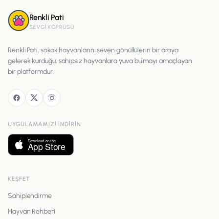
Renkli Pati
SEVGI KÖPRÜSÜ
Renkli Pati, sokak hayvanlarını seven gönüllülerin bir araya
gelerek kurduğu, sahipsiz hayvanlara yuva bulmayı amaçlayan
bir platformdur.
UYGULAMAMIZI INDIRIN
KEŞFET
Sahiplendirme
Hayvan Rehberi