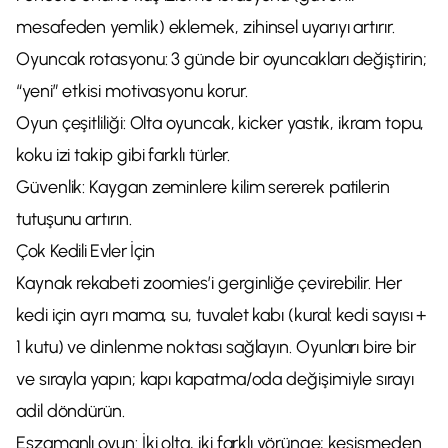
mesafeden yemlik) eklemek, zihinsel uyarıyı artırır.
Oyuncak rotasyonu: 3 günde bir oyuncakları değiştirin;
“yeni” etkisi motivasyonu korur.
Oyun çeşitliliği: Olta oyuncak, kicker yastık, ikram topu,
koku izi takip gibi farklı türler.
Güvenlik: Kaygan zeminlere kilim sererek patilerin
tutuşunu artırın.
Çok Kedili Evler İçin
Kaynak rekabeti zoomies’i gerginliğe çevirebilir. Her
kedi için ayrı mama, su, tuvalet kabı (kural: kedi sayısı +
1 kutu) ve dinlenme noktası sağlayın. Oyunları bire bir
ve sırayla yapın; kapı kapatma/oda değişimiyle sırayı
adil döndürün.
Eşzamanlı oyun: İki olta, iki farklı yörünge; kesişmeden