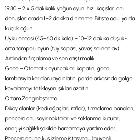
19:30 – 2 x 5 dakikalık yoğun oyun: hızlı kaçışlar, ani
dönüşler; arada 1–2 dakika dinlenme. Bitişte ödül ya da
küçük öğün.
Uyku öncesi (45–60 dk kala) – 10–12 dakika düşük-
orta tempolu oyun (tüy sopası, yavaş salınan av).
Ardından fırçalama ve son atıştırmalık.
Gece – Otomatik oyuncakları kapatın, gece
lambasıyla koridoru aydınlatın, perde arkasında gölge
kovalamayı tetikleyen ışıkları azaltın.
Ortam Zenginleştirme
Dikey alanlar (kedi ağaçları, raflar), tırmalama panoları,
pencere önü seyir noktaları ve saklanma kutuları,
enerjiyi sağlıklı şekilde harcamaya yardım eder.
Pencere önüne kuş izleme istasyonu (güvenli