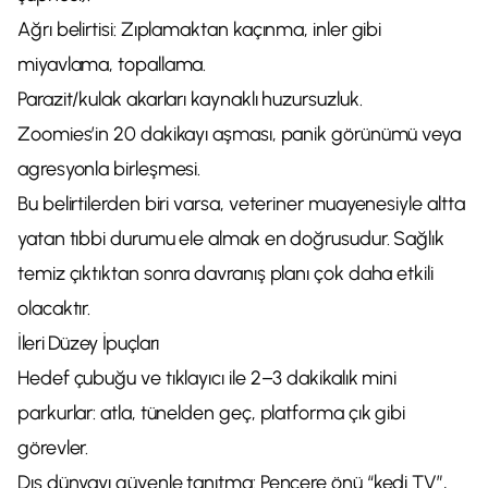
Ağrı belirtisi: Zıplamaktan kaçınma, inler gibi
miyavlama, topallama.
Parazit/kulak akarları kaynaklı huzursuzluk.
Zoomies’in 20 dakikayı aşması, panik görünümü veya
agresyonla birleşmesi.
Bu belirtilerden biri varsa, veteriner muayenesiyle altta
yatan tıbbi durumu ele almak en doğrusudur. Sağlık
temiz çıktıktan sonra davranış planı çok daha etkili
olacaktır.
İleri Düzey İpuçları
Hedef çubuğu ve tıklayıcı ile 2–3 dakikalık mini
parkurlar: atla, tünelden geç, platforma çık gibi
görevler.
Dış dünyayı güvenle tanıtma: Pencere önü “kedi TV”,