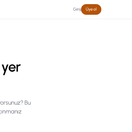
Giriş
Üye ol
 yer
yorsunuz? Bu
açınmanız