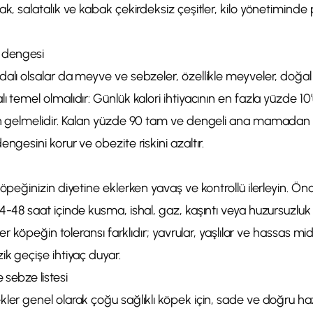
ak, salatalık ve kabak çekirdeksiz çeşitler, kilo yönetiminde 
i dengesi
alı olsalar da meyve ve sebzeler, özellikle meyveler, doğal ş
ı temel olmalıdır: Günlük kalori ihtiyacının en fazla yüzde 10
an gelmelidir. Kalan yüzde 90 tam ve dengeli ana mamadan 
engesini korur ve obezite riskini azaltır.
köpeğinizin diyetine eklerken yavaş ve kontrollü ilerleyin. Ön
4-48 saat içinde kusma, ishal, gaz, kaşıntı veya huzursuzluk
 Her köpeğin toleransı farklıdır; yavrular, yaşlılar ve hassas m
ik geçişe ihtiyaç duyar.
sebze listesi
ler genel olarak çoğu sağlıklı köpek için, sade ve doğru ha