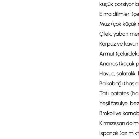
küçük porsiyonla
Elma dilimleri (ç
Muz (çok küçük 
Çilek, yaban mer
Karpuz ve kavun 
Armut (çekirdeksi
Ananas (küçük po
Havuç, salatalık,
Balkabağı (haşlan
Tatlı patates (ha
Yeşil fasulye, be
Brokoli ve karna
Kırmızı/sarı dolm
Ispanak (az mikt