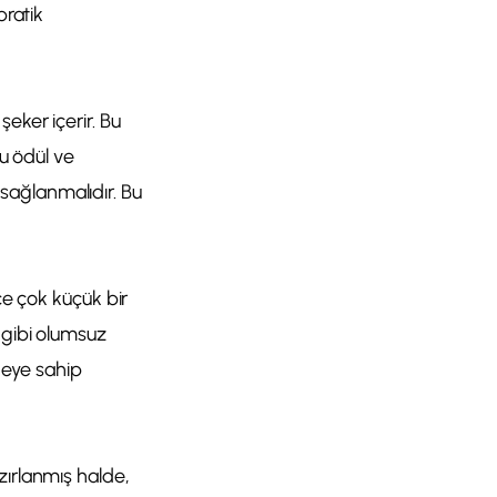
pratik
eker içerir. Bu
’u ödül ve
sağlanmalıdır. Bu
ce çok küçük bir
 gibi olumsuz
ideye sahip
zırlanmış halde,