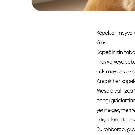
Köpekler meyve 
Giriş
Köpeğinizin tabağ
meyve veya sebze 
çok meyve ve seb
Ancak her köpek b
Mesele yalnızca 
hangi gıdalardan
yerine geçmemeli
ihtiyaçlarını tam
Bu rehberde, güv