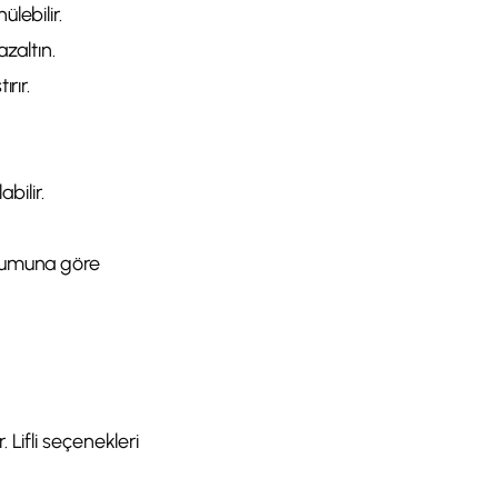
lebilir.
azaltın.
rır.
bilir.
urumuna göre
 Lifli seçenekleri