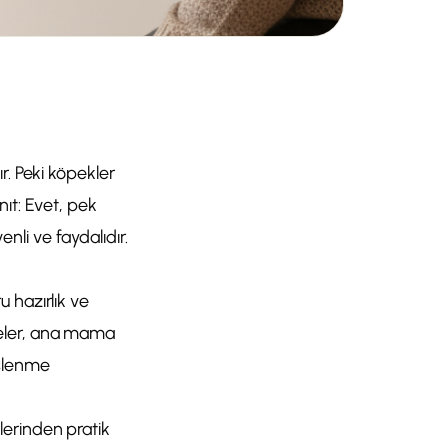
r. Peki köpekler
ıt: Evet, pek
li ve faydalıdır.
 hazırlık ve
zeler, ana mama
eslenme
lerinden pratik