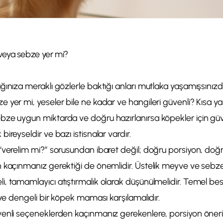
veya sebze yer mi?
ınıza meraklı gözlerle baktığı anları mutlaka yaşamışsınızdı
yer mi, yeseler bile ne kadar ve hangileri güvenli? Kısa yan
ze uygun miktarda ve doğru hazırlanırsa köpekler için güven
ireyseldir ve bazı istisnalar vardır.
“verelim mi?” sorusundan ibaret değil; doğru porsiyon, doğru
 kaçınmanız gerektiği de önemlidir. Üstelik meyve ve seb
, tamamlayıcı atıştırmalık olarak düşünülmelidir. Temel b
 ve dengeli bir köpek maması karşılamalıdır.
enli seçeneklerden kaçınmanız gerekenlere, porsiyon öneri