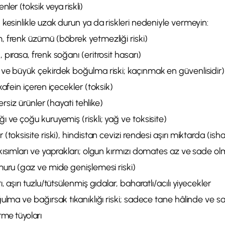
nler (toksik veya riskli)
kesinlikle uzak durun ya da riskleri nedeniyle vermeyin:
 frenk üzümü (böbrek yetmezliği riski)
pırasa, frenk soğanı (eritrosit hasarı)
ve büyük çekirdek boğulma riski; kaçınmak en güvenlisidir)
kafein içeren içecekler (toksik)
kersiz ürünler (hayati tehlike)
 ve çoğu kuruyemiş (riskli; yağ ve toksisite)
toksisite riski), hindistan cevizi rendesi aşırı miktarda (isha
ısımları ve yaprakları; olgun kırmızı domates az ve sade ol
muru (gaz ve mide genişlemesi riski)
 aşırı tuzlu/tütsülenmiş gıdalar, baharatlı/acılı yiyecekler
ulma ve bağırsak tıkanıklığı riski; sadece tane hâlinde ve s
rme tüyoları