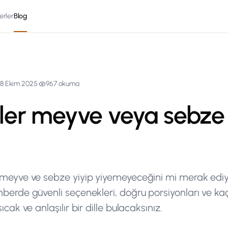
erler
Blog
8 Ekim 2025
·
967
okuma
ler meyve veya sebze
 meyve ve sebze yiyip yiyemeyeceğini mi merak edi
hberde güvenli seçenekleri, doğru porsiyonları ve k
ıcak ve anlaşılır bir dille bulacaksınız.