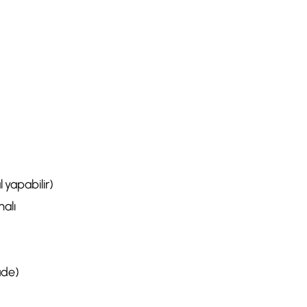
l yapabilir)
malı
ade)