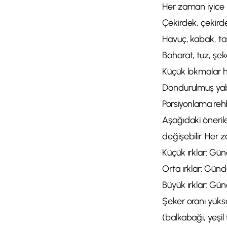
Her zaman iyice y
Çekirdek, çekirde
Havuç, kabak, tatl
Baharat, tuz, şek
Küçük lokmalar hal
Dondurulmuş yaban
Porsiyonlama reh
Aşağıdaki öneril
değişebilir. Her 
Küçük ırklar: Gü
Orta ırklar: Gün
Büyük ırklar: Gü
Şeker oranı yükse
(balkabağı, yeşil 