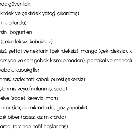
rda güvenlidir:
ekirdek ve çekirdek yatağı çıkarılmış)
miktarlarda)
sini, böğürtlen
(çekirdeksiz, kabuksuz)
z), şeftali ve nektarin (çekirdeksiz), mango (çekirdeksiz), k
rsiyon ve sert göbek kısmı olmadan), portakal ve mandali
 kabak, kabakgiller
mış, sade; tatlı kabak püresi şekersiz)
şlanmış veya fırınlanmış, sade)
zelye (sade), kereviz, marul
bahar (küçük miktarlarda, gaz yapabilir)
alık biber (acısız, az miktarda)
arda, tercihen hafif haşlanmış)