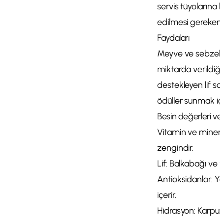
servis tüyolarına
edilmesi gereken
Faydaları
Meyve ve sebzeler
miktarda verildiğ
destekleyen lif s
ödüller sunmak iç
Besin değerleri v
Vitamin ve minera
zengindir.
Lif: Balkabağı ve 
Antioksidanlar: Y
içerir.
Hidrasyon: Karpuz