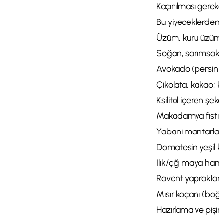
Kaçınılması gereke
Bu yiyeceklerden 
Üzüm, kuru üzüm,
Soğan, sarımsak, 
Avokado (persin 
Çikolata, kakao; 
Ksilitol içeren şe
Makadamya fıstığı
Yabani mantarlar (
Domatesin yeşil k
Ilık/çiğ maya ha
Ravent yaprakları,
Mısır koçanı (boğ
Hazırlama ve pişi