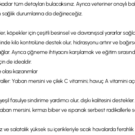
 kadar tüm detayları bulacaksınız. Ayrıca veteriner onaylı bak
 sağlık durumlarına da değineceğiz.
, köpekler için çeşitli besinsel ve davranışsal yararlar sağla
inde kilo kontrolüne destek olur, hidrasyonu artırır ve bağırs
ağlar. Ayrıca çiğneme ihtiyacını karşılamak ve eğitim sırasınd
in de idealdir.
e olası kazanımlar
ller: Yaban mersini ve çilek C vitamini; havuç A vitamini aç
yeşil fasulye sindirime yardımcı olur, dışkı kalitesini destekler.
aban mersini, kırmızı biber ve ıspanak serbest radikallerle s
 ve salatalık yüksek su içerikleriyle sıcak havalarda ferahlık 