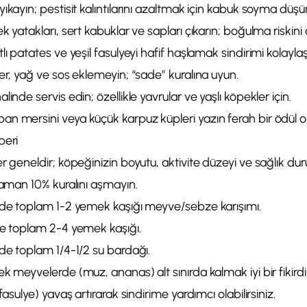
ıkayın; pestisit kalıntılarını azaltmak için kabuk soyma düşünü
k yatakları, sert kabuklar ve sapları çıkarın; boğulma riskini 
ı patates ve yeşil fasulyeyi hafif haşlamak sindirimi kolaylaştı
er, yağ ve sos eklemeyin; “sade” kuralına uyun.
inde servis edin; özellikle yavrular ve yaşlı köpekler için.
 mersini veya küçük karpuz küpleri yazın ferah bir ödül ola
beri
er geneldir; köpeğinizin boyutu, aktivite düzeyi ve sağlık d
zaman 10% kuralını aşmayın.
nde toplam 1-2 yemek kaşığı meyve/sebze karışımı.
de toplam 2-4 yemek kaşığı.
nde toplam 1/4-1/2 su bardağı.
k meyvelerde (muz, ananas) alt sınırda kalmak iyi bir fikirdir.
fasulye) yavaş artırarak sindirime yardımcı olabilirsiniz.