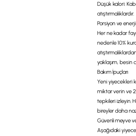
Düşük kalori: Kab
atıştırmalıklardır.
Porsiyon ve enerj
Her ne kadar fayd
nedenle 10% kural
atıştırmalıklard
yaklaşım, besin d
Bakım İpuçları
Yeni yiyecekleri 
miktar verin ve 2
tepkileri izleyin.
bireyler daha naz
Güvenli meyve ve 
Aşağıdaki yiyecek