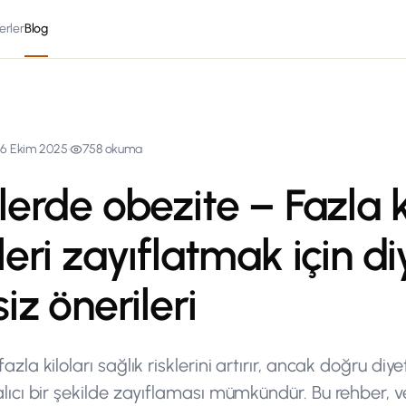
erler
Blog
6 Ekim 2025
·
758
okuma
erde obezite – Fazla k
eri zayıflatmak için di
iz önerileri
azla kiloları sağlık risklerini artırır, ancak doğru diy
alıcı bir şekilde zayıflaması mümkündür. Bu rehber, v