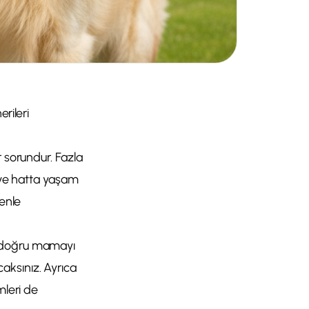
rileri
r sorundur. Fazla
ı ve hatta yaşam
venle
, doğru mamayı
aksınız. Ayrıca
mleri de