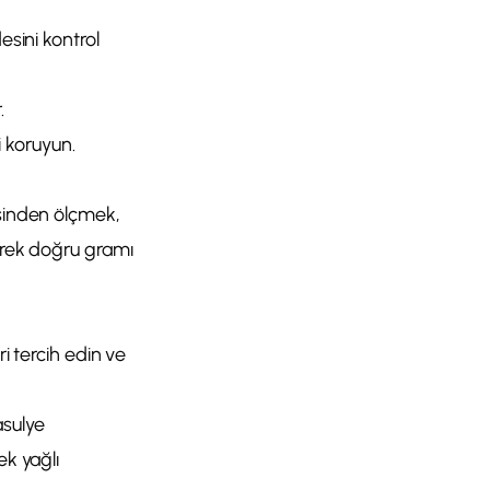
esini kontrol
.
 koruyun.
nsinden ölçmek,
lerek doğru gramı
ri tercih edin ve
asulye
ek yağlı