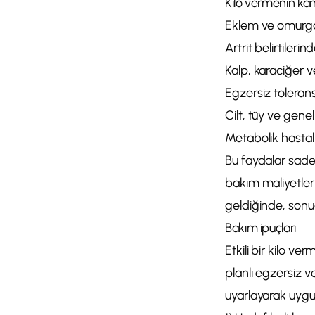
Kilo vermenin kanı
Eklem ve omurga
Artrit belirtiler
Kalp, karaciğer v
Egzersiz tolerans
Cilt, tüy ve gen
Metabolik hastal
Bu faydalar sade
bakım maliyetleri
geldiğinde, sonuç
Bakım ipuçları
Etkili bir kilo 
planlı egzersiz ve
uyarlayarak uygu