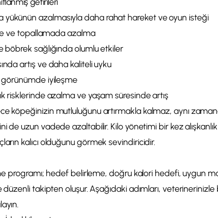
tlanmış getirileri
 yükünün azalmasıyla daha rahat hareket ve oyun isteği
inde ve topallamada azalma
e böbrek sağlığında olumlu etkiler
ında artış ve daha kaliteli uyku
el görünümde iyileşme
ık risklerinde azalma ve yaşam süresinde artış
ce köpeğinizin mutluluğunu artırmakla kalmaz, aynı zaman
ni de uzun vadede azaltabilir. Kilo yönetimi bir kez alışkanlık
ların kalıcı olduğunu görmek sevindiricidir.
verme programı; hedef belirleme, doğru kalori hedefi, uygun 
 düzenli takipten oluşur. Aşağıdaki adımları, veterinerinizle b
layın.