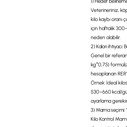
1) Hedef belirlem
Veterineriniz, kö
kilo kaybı oranı 
için haftalık 30
neden olabilir.
2) Kalori ihtiyacı:
Genel bir referans
kg^0,75) formülüy
hesaplanan RER’in
Örnek: İdeal kilo
530–660 kcal/gün 
ayarlama gerekir
3) Mama seçimi: Y
Kilo Kontrol Mama