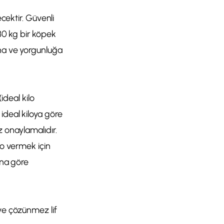
ecektir. Güvenli
 30 kg bir köpek
ına ve yorgunluğa
ideal kilo
ideal kiloya göre
z onaylamalıdır.
lo vermek için
una göre
 ve çözünmez lif