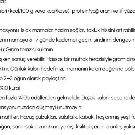
dır.
ori (kcal/100 g veya kcal/kase), protein/yağ oranı ve lif yüzd
asyonu: Islak mamalar hacim sağlar, tokluk hissini artırabilir
Yeni mamaya 5–7 günde kademeli geçin; sindirim dengesini
lü: Gram terazisi kullanın
işken sonuç verebilir. Hassas bir mutfak terazisiyle gram ci
tırır. Günlük kalori hedefinizi, mamanın kalori değerine bö
e 2–3 öğün olarak paylaştırın.
%10 kuralı
en fazla %10’u ödüllerden gelmelidir. Düşük kalorili seçenekle
ni rasyonunuzdan düşmeyi unutmayın.
ernatifler: Havuç çubukları, salatalık, kabak, haşlanmış yeşil f
oğan, sarımsak, üzüm/kuruyemiş, ksilitol içeren ürünler, yüks