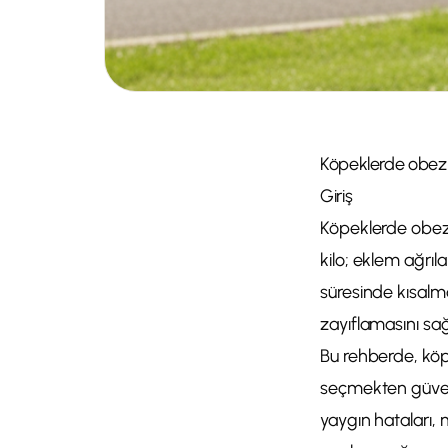
Köpeklerde obezite
Giriş
Köpeklerde obezit
kilo; eklem ağrıl
süresinde kısalma
zayıflamasını sağl
Bu rehberde, köp
seçmekten güvenl
yaygın hataları, 