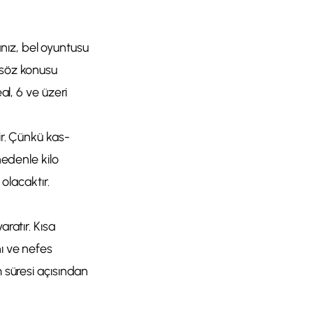
nız, bel oyuntusu
 söz konusu
al, 6 ve üzeri
ir. Çünkü kas-
nedenle kilo
lacaktır.
ratır. Kısa
nı ve nefes
m süresi açısından