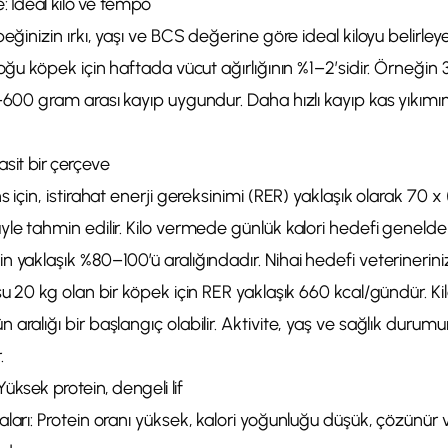
e: İdeal kilo ve tempo
peğinizin ırkı, yaşı ve BCS değerine göre ideal kiloyu belirley
çoğu köpek için haftada vücut ağırlığının %1–2’sidir. Örneğin
0–600 gram arası kayıp uygundur. Daha hızlı kayıp kas yıkım
 Basit bir çerçeve
 için, istirahat enerji gereksinimi (RER) yaklaşık olarak 70 x (
le tahmin edilir. Kilo vermede günlük kalori hedefi genelde 
 yaklaşık %80–100’ü aralığındadır. Nihai hedefi veterinerini
su 20 kg olan bir köpek için RER yaklaşık 660 kcal/gündür. Ki
aralığı bir başlangıç olabilir. Aktivite, yaş ve sağlık durum
.
üksek protein, dengeli lif
ları: Protein oranı yüksek, kalori yoğunluğu düşük, çözünür