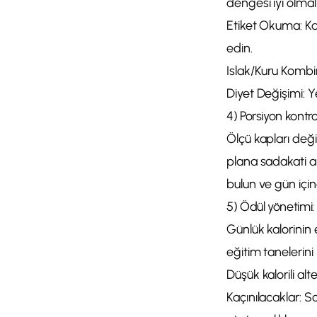
dengesi iyi olmalı
Etiket Okuma: Kal
edin.
Islak/Kuru Kombin
Diyet Değişimi: 
4) Porsiyon kontro
Ölçü kapları değ
plana sadakati ar
bulun ve gün için
5) Ödül yönetimi: 
Günlük kalorinin 
eğitim taneleri
Düşük kalorili alt
Kaçınılacaklar: S