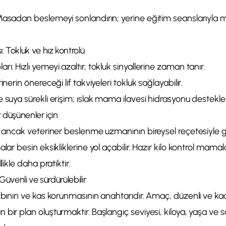
Masadan beslemeyi sonlandırın; yerine eğitim seanslarıyla m
: Tokluk ve hız kontrolü
ı: Hızlı yemeyi azaltır, tokluk sinyallerine zaman tanır.
inerin önereceği lif takviyeleri tokluk sağlayabilir.
 suya sürekli erişim; ıslak mama ilavesi hidrasyonu destekler
t düşünenler için
r ancak veteriner beslenme uzmanının bireysel reçetesiyle gü
lar besin eksikliklerine yol açabilir. Hazır kilo kontrol mamal
likle daha pratiktir.
 Güvenli ve sürdürülebilir
ybının ve kas korunmasının anahtarıdır. Amaç, düzenli ve kad
bir plan oluşturmaktır. Başlangıç seviyesi, kiloya, yaşa ve