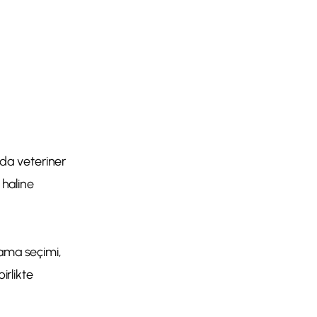
da veteriner
 haline
mama seçimi,
irlikte