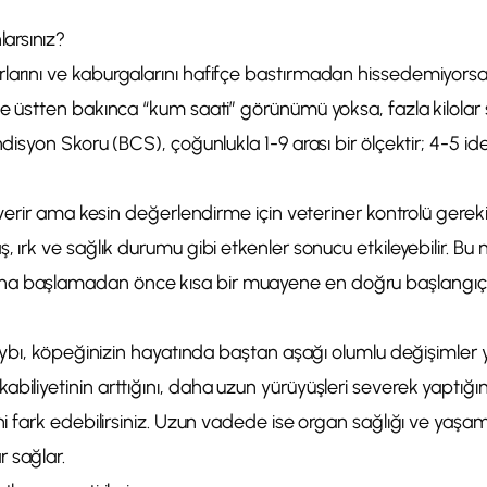
larsınız?
larını ve kaburgalarını hafifçe bastırmadan hissedemiyorsa
 ve üstten bakınca “kum saati” görünümü yoksa, fazla kilolar
ndisyon Skoru (BCS), çoğunlukla 1-9 arası bir ölçektir; 4-5 ide
ir verir ama kesin değerlendirme için veteriner kontrolü gerek
ş, ırk ve sağlık durumu gibi etkenler sonucu etkileyebilir. Bu 
a başlamadan önce kısa bir muayene en doğru başlangıç o
 kaybı, köpeğinizin hayatında baştan aşağı olumlu değişimler ya
biliyetinin arttığını, daha uzun yürüyüşleri severek yaptığı
ini fark edebilirsiniz. Uzun vadede ise organ sağlığı ve yaşa
 sağlar.