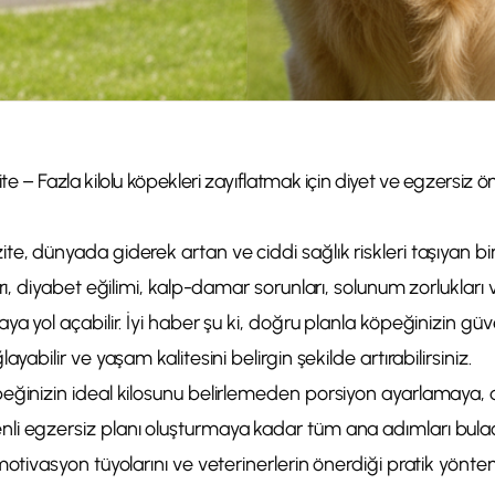
 – Fazla kilolu köpekleri zayıflatmak için diyet ve egzersiz öne
e, dünyada giderek artan ve ciddi sağlık riskleri taşıyan bi
arı, diyabet eğilimi, kalp-damar sorunları, solunum zorluklar
ya yol açabilir. İyi haber şu ki, doğru planla köpeğinizin gü
ayabilir ve yaşam kalitesini belirgin şekilde artırabilirsiniz.
eğinizin ideal kilosunu belirlemeden porsiyon ayarlamaya
i egzersiz planı oluşturmaya kadar tüm ana adımları bulac
motivasyon tüyolarını ve veterinerlerin önerdiği pratik yönte