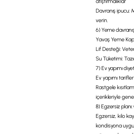
atıştırmalıklar
Davranış ipucu: 
verin.
6) Yeme davranışı
Yavaş Yeme Kaplar
Lif Desteği: Veter
Su Tüketimi: Taze
7) Ev yapımı diye
Ev yapımı tarifle
Rastgele kısıtlama
içerikleriyle genel
8) Egzersiz planı:
Egzersiz, kilo ka
kondisyona uygun 