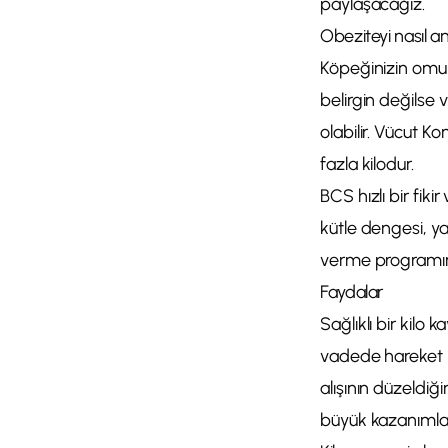
paylaşacağız.
Obeziteyi nasıl an
Köpeğinizin omur
belirgin değilse
olabilir. Vücut Ko
fazla kilodur.
BCS hızlı bir fik
kütle dengesi, ya
verme programın
Faydalar
Sağlıklı bir kilo
vadede hareket ka
alışının düzeldiğ
büyük kazanımlar