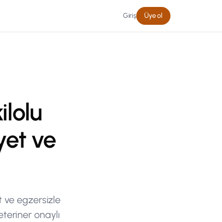
Giriş
Üye ol
ilolu
yet ve
et ve egzersizle
eteriner onaylı