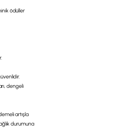
inik ödüller
.
venlidir.
arı, dengeli
emeli artışla
 sağlık durumuna