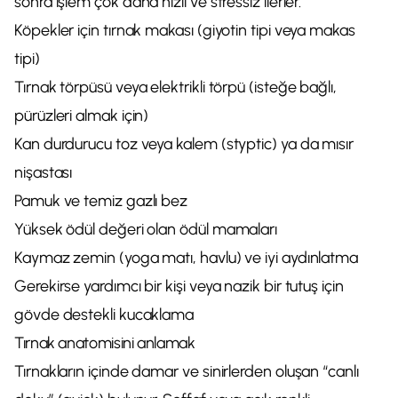
sonra işlem çok daha hızlı ve stressiz ilerler.
Köpekler için tırnak makası (giyotin tipi veya makas
tipi)
Tırnak törpüsü veya elektrikli törpü (isteğe bağlı,
pürüzleri almak için)
Kan durdurucu toz veya kalem (styptic) ya da mısır
nişastası
Pamuk ve temiz gazlı bez
Yüksek ödül değeri olan ödül mamaları
Kaymaz zemin (yoga matı, havlu) ve iyi aydınlatma
Gerekirse yardımcı bir kişi veya nazik bir tutuş için
gövde destekli kucaklama
Tırnak anatomisini anlamak
Tırnakların içinde damar ve sinirlerden oluşan “canlı