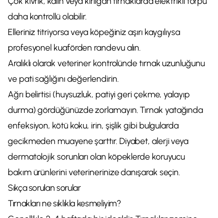
Çok kıvrık, kalın veya kırılgan tırnaklarda elektrikli törpü
daha kontrollü olabilir.
Elleriniz titriyorsa veya köpeğiniz aşırı kaygılıysa
profesyonel kuaförden randevu alın.
Aralıklı olarak veteriner kontrolünde tırnak uzunluğunu
ve pati sağlığını değerlendirin.
Ağrı belirtisi (huysuzluk, patiyi geri çekme, yalayıp
durma) gördüğünüzde zorlamayın. Tırnak yatağında
enfeksiyon, kötü koku, irin, şişlik gibi bulgularda
gecikmeden muayene şarttır. Diyabet, alerji veya
dermatolojik sorunları olan köpeklerde koruyucu
bakım ürünlerini veterinerinize danışarak seçin.
Sıkça sorulan sorular
Tırnakları ne sıklıkla kesmeliyim?