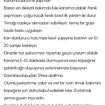
Kanama olursa ne yapmalı?
Bazen en dikkatli bakımda bile kanama olabilir. Panik
yapmayın; çoğu küçük kesik basit ilk yardım ile durur.
Tırnağı nazikçe sıkmadan sabitleyin, temiz bir gazlı
bezle baskı uygulayın.
Kan durdurucu tozu taze kesit yüzeyine bastırın ve 10-
20 saniye bekleyin.
Elinizde toz yoksa mısır nişastası geçici çözüm olabilir.
Kanama 5-10 dakikada durmuyorsa veya köpeğiniz
şiddetli ağrı duyuyorsa veterinerinize başvurun.
Davranışsal ipuçları: Stresi azaltma
Olumlu pekiştirme, sabır ve net bir rutin tırnak bakımını
köpeğiniz için daha kabul edilebilir kılar. Zorlamak
yerine güven inşa edin.