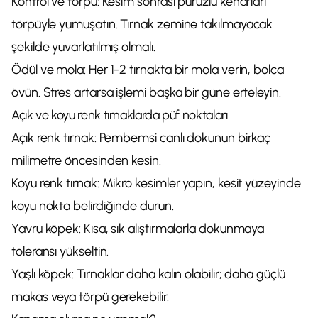
Kontrol ve törpü: Kesim sonrası pürüzlü kenarları
törpüyle yumuşatın. Tırnak zemine takılmayacak
şekilde yuvarlatılmış olmalı.
Ödül ve mola: Her 1-2 tırnakta bir mola verin, bolca
övün. Stres artarsa işlemi başka bir güne erteleyin.
Açık ve koyu renk tırnaklarda püf noktaları
Açık renk tırnak: Pembemsi canlı dokunun birkaç
milimetre öncesinden kesin.
Koyu renk tırnak: Mikro kesimler yapın, kesit yüzeyinde
koyu nokta belirdiğinde durun.
Yavru köpek: Kısa, sık alıştırmalarla dokunmaya
toleransı yükseltin.
Yaşlı köpek: Tırnaklar daha kalın olabilir; daha güçlü
makas veya törpü gerekebilir.