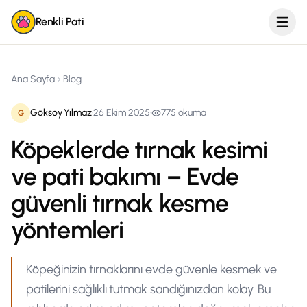
Renkli Pati
Ana Sayfa
Blog
Göksoy Yılmaz
·
26 Ekim 2025
·
775
okuma
G
Köpeklerde tırnak kesimi
ve pati bakımı – Evde
güvenli tırnak kesme
yöntemleri
Köpeğinizin tırnaklarını evde güvenle kesmek ve
patilerini sağlıklı tutmak sandığınızdan kolay. Bu