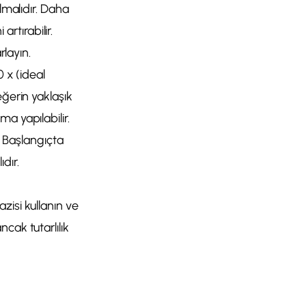
lmalıdır. Daha
artırabilir.
rlayın.
0 x (ideal
eğerin yaklaşık
a yapılabilir.
. Başlangıçta
dır.
zisi kullanın ve
cak tutarlılık