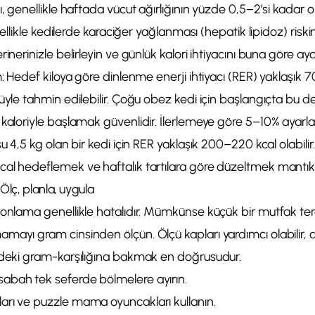
ı, genellikle haftada vücut ağırlığının yüzde 0,5–2’si kadar o
zellikle kedilerde karaciğer yağlanması (hepatik lipidoz) riskini 
inerinizle belirleyin ve günlük kalori ihtiyacını buna göre aya
m: Hedef kiloya göre dinlenme enerji ihtiyacı (RER) yaklaşık 7
üyle tahmin edilebilir. Çoğu obez kedi için başlangıçta bu d
kaloriyle başlamak güvenlidir. İlerlemeye göre 5–10% ayarlam
su 4,5 kg olan bir kedi için RER yaklaşık 200–220 kcal olabilir
al hedeflemek ve haftalık tartılara göre düzeltmek mantıklı
 Ölç, planla, uygula
onlama genellikle hatalıdır. Mümkünse küçük bir mutfak tera
ayı gram cinsinden ölçün. Ölçü kapları yardımcı olabilir, an
ndeki gram-karşılığına bakmak en doğrusudur.
abah tek seferde bölmelere ayırın.
rı ve puzzle mama oyuncakları kullanın.