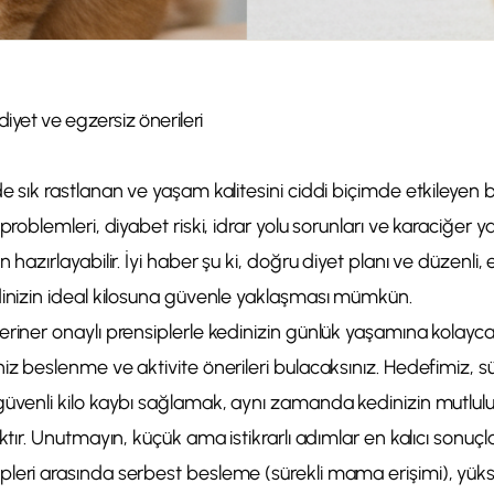
diyet ve egzersiz önerileri
e sık rastlanan ve yaşam kalitesini ciddi biçimde etkileyen 
 problemleri, diyabet riski, idrar yolu sorunları ve karaciğer 
 hazırlayabilir. İyi haber şu ki, doğru diyet planı ve düzenli, 
dinizin ideal kilosuna güvenle yaklaşması mümkün.
eriner onaylı prensiplerle kedinizin günlük yaşamına kolayc
iz beslenme ve aktivite önerileri bulacaksınız. Hedefimiz, sür
güvenli kilo kaybı sağlamak, aynı zamanda kedinizin mutlu
ktır. Unutmayın, küçük ama istikrarlı adımlar en kalıcı sonuçlar
leri arasında serbest besleme (sürekli mama erişimi), yüksek