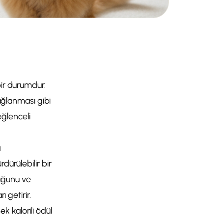
bir durumdur.
yağlanması gibi
eğlenceli
a
dürülebilir bir
luğunu ve
ı getirir.
 kalorili ödül