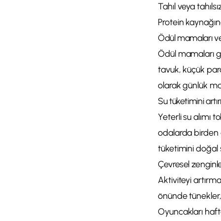
Tahıl veya tahılsı
Protein kaynağına
Ödül mamaları ve 
Ödül mamaları gün
tavuk, küçük parç
olarak günlük mam
Su tüketimini art
Yeterli su alımı to
odalarda birden 
tüketimini doğal 
Çevresel zenginl
Aktiviteyi artırm
önünde tünekler, 
Oyuncakları haftal