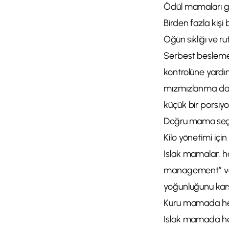
Ödül mamaları gü
Birden fazla kişi
Öğün sıklığı ve rut
Serbest besleme 
kontrolüne yardı
mızmızlanma davra
küçük bir porsiyo
Doğru mama seç
Kilo yönetimi için
Islak mamalar, ha
management” veya 
yoğunluğunu karşı
Kuru mamada hede
Islak mamada he