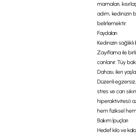
mamaları, kısırlaş
adım, kedinizin
belirlemektir.
Faydaları
Kedinizin sağlıklı
Zayıflama ile birl
canlanır. Tüy bakı
Dahası, ileri yaşl
Düzenli egzersiz,
stres ve can sıkı
hiperaktivitesi) a
hem fiziksel hem 
Bakım İpuçları
Hedef kilo ve kalor