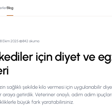
erler
Blog
8 Ekim 2025
·
842
okuma
ediler için diyet ve eg
ri
in sağlıklı şekilde kilo vermesi için uygulanabilir diy
bir araya getirdik. Veteriner onaylı, adım adım ipuçla
liklerle büyük fark yaratabilirsiniz.