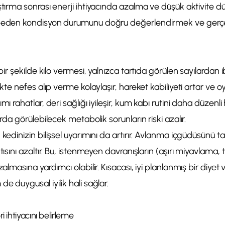
tırma sonrası enerji ihtiyacında azalma ve düşük aktivite düzey
 beden kondisyon durumunu doğru değerlendirmek ve gerçe
 bir şekilde kilo vermesi, yalnızca tartıda görülen sayılardan i
ikte nefes alıp verme kolaylaşır, hareket kabiliyeti artar ve o
mı rahatlar, deri sağlığı iyileşir, kum kabı rutini daha düzenli h
arda görülebilecek metabolik sorunların riski azalır.
 kedinizin bilişsel uyarımını da artırır. Avlanma içgüdüsünü ta
ntısını azaltır. Bu, istenmeyen davranışların (aşırı miyavlama
zalmasına yardımcı olabilir. Kısacası, iyi planlanmış bir diyet v
de duygusal iyilik hali sağlar.
i ihtiyacını belirleme