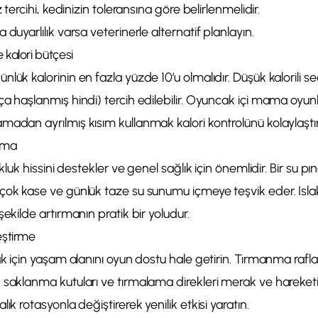
z tercihi, kedinizin toleransına göre belirlenmelidir.
 duyarlılık varsa veterinerle alternatif planlayın.
kalori bütçesi
lük kalorinin en fazla yüzde 10’u olmalıdır. Düşük kalorili seç
a haşlanmış hindi) tercih edilebilir. Oyuncak içi mama oyun
adan ayrılmış kısım kullanmak kalori kontrolünü kolaylaştırı
ırma
kluk hissini destekler ve genel sağlık için önemlidir. Bir su pına
çok kase ve günlük taze su sunumu içmeye teşvik eder. Isl
şekilde artırmanın pratik bir yoludur.
eştirme
ak için yaşam alanını oyun dostu hale getirin. Tırmanma rafla
saklanma kutuları ve tırmalama direkleri merak ve hareketi t
ık rotasyonla değiştirerek yenilik etkisi yaratın.