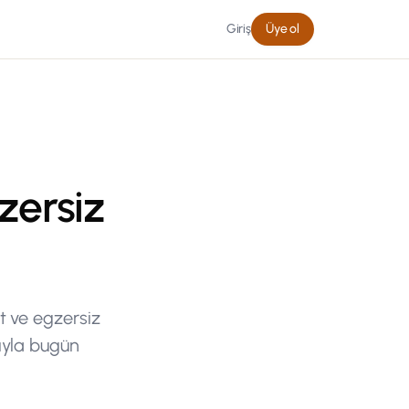
Giriş
Üye ol
zersiz
et ve egzersiz
rıyla bugün