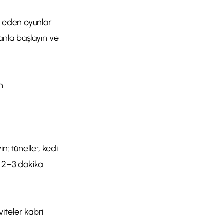
t eden oyunlar
anla başlayın ve
n.
n: tüneller, kedi
m 2–3 dakika
teler kalori