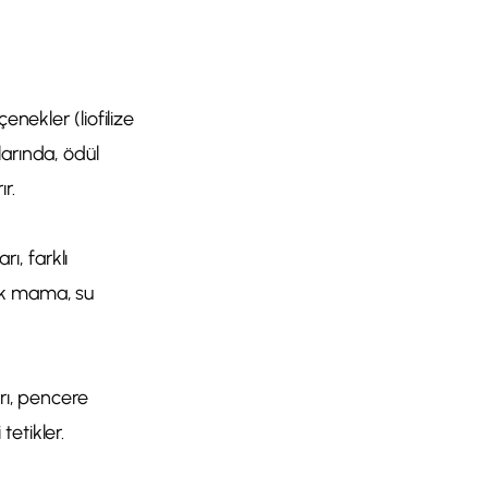
enekler (liofilize
larında, ödül
r.
rı, farklı
ak mama, su
rı, pencere
etikler.