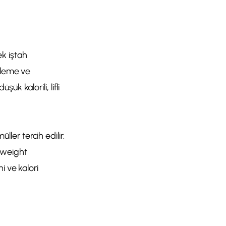
k iştah
kleme ve
k kalorili, lifli
ller tercih edilir.
 “weight
i ve kalori