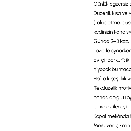
Günlük egzersiz p
Düzenli, kısa ve 
(takip etme, pus
kedinizin kondisy
Günde 2–3 kez, 5–
Lazerle oynarken
Ev içi “parkur”: i
Yiyecek bulmaca 
Haftalık çeşitlilik 
Tekdüzelik motiva
nanesi dolgulu o
artırarak ilerleyi
Kapalı mekânda h
Merdiven çıkma, 