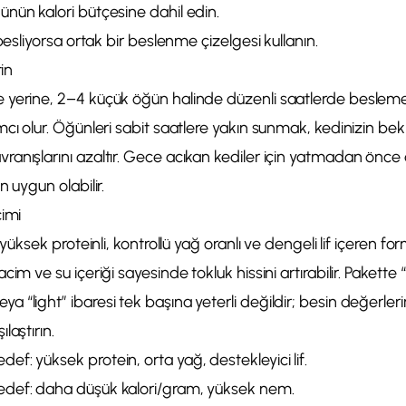
nün kalori bütçesine dahil edin.
 besliyorsa ortak bir beslenme çizelgesi kullanın.
in
yerine, 2–4 küçük öğün halinde düzenli saatlerde besleme
mcı olur. Öğünleri sabit saatlere yakın sunmak, kedinizin be
nışlarını azaltır. Gece acıkan kediler için yatmadan önce düşü
n uygun olabilir.
imi
 yüksek proteinli, kontrollü yağ oranlı ve dengeli lif içeren formü
cim ve su içeriği sayesinde tokluk hissini artırabilir. Pakette
“light” ibaresi tek başına yeterli değildir; besin değerlerin
laştırın.
f: yüksek protein, orta yağ, destekleyici lif.
def: daha düşük kalori/gram, yüksek nem.