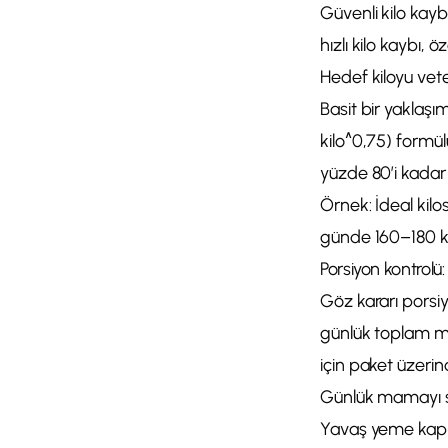
Güvenli kilo kayb
hızlı kilo kaybı, ö
Hedef kiloyu veter
Basit bir yaklaşı
kilo^0,75) formül
yüzde 80’i kadar 
Örnek: İdeal kilo
günde 160–180 kc
Porsiyon kontrolü:
Göz kararı porsiy
günlük toplam mam
için paket üzeri
Günlük mamayı s
Yavaş yeme kapla