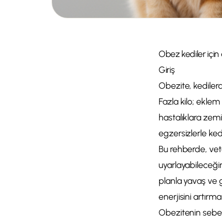
Obez kediler için 
Giriş
Obezite, kedilerd
Fazla kilo; eklem
hastalıklara zemin
egzersizlerle ke
Bu rehberde, vet
uyarlayabileceğin
planla yavaş ve 
enerjisini artırma
Obezitenin sebep