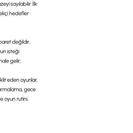
i sayılabilir. İlk
kçi hedefler
baret değildir.
yun isteği
ale gelir.
klit eden oyunlar,
, tırmalama, gece
e oyun rutini,