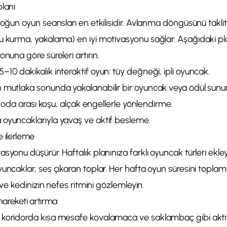
lanı
yoğun oyun seansları en etkilisidir. Avlanma döngüsünü takli
u kurma, yakalama) en iyi motivasyonu sağlar. Aşağıdaki pl
onuna göre süreleri artırın.
10 dakikalık interaktif oyun: tüy değneği, ipli oyuncak.
 mutlaka sonunda yakalanabilir bir oyuncak veya ödül sunu
ki oda arası koşu, alçak engellerle yönlendirme.
oyuncaklarıyla yavaş ve aktif besleme.
ve ilerleme
syonu düşürür. Haftalık planınıza farklı oyuncak türleri ekleyi
yuncaklar, ses çıkaran toplar. Her hafta oyun süresini topla
n ve kedinizin nefes ritmini gözlemleyin.
areketi artırma
koridorda kısa mesafe kovalamaca ve saklambaç gibi aktivi