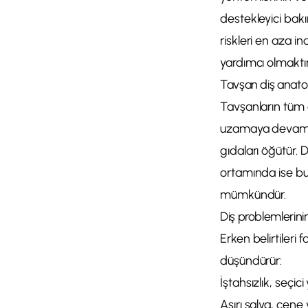
destekleyici bakı
riskleri en aza i
yardımcı olmaktır
Tavşan diş anato
Tavşanların tüm d
uzamaya devam eder
gıdaları öğütür. 
ortamında ise bu
mümkündür.
Diş problemlerinin 
Erken belirtileri
düşündürür:
İştahsızlık, seçi
Aşırı salya, çene