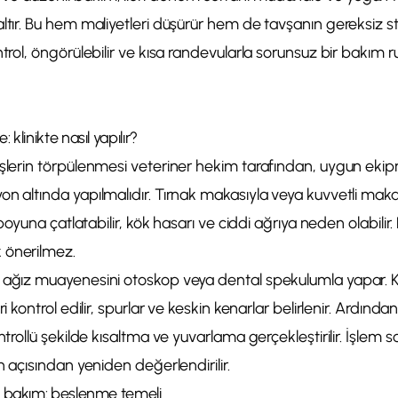
altır. Bu hem maliyetleri düşürür hem de tavşanın gereksiz s
ntrol, öngörülebilir ve kısa randevularla sorunsuz bir bakım r
klinikte nasıl yapılır?
işlerin törpülenmesi veteriner hekim tarafından, uygun ek
on altında yapılmalıdır. Tırnak makasıyla veya kuvvetli mak
i boyuna çatlatabilir, kök hasarı ve ciddi ağrıya neden olabili
 önerilmez.
 ağız muayenesini otoskop veya dental spekulumla yapar. Kes
ri kontrol edilir, spurlar ve keskin kenarlar belirlenir. Ardında
ontrollü şekilde kısaltma ve yuvarlama gerçekleştirilir. İşlem 
on açısından yeniden değerlendirilir.
i bakım: beslenme temeli