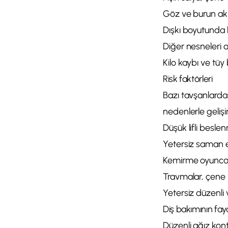
Göz ve burun akın
Dışkı boyutunda 
Diğer nesneleri aş
Kilo kaybı ve tü
Risk faktörleri
Bazı tavşanlarda 
nedenlerle gelişir
Düşük lifli beslen
Yetersiz saman e
Kemirme oyuncakla
Travmalar, çene 
Yetersiz düzenli 
Diş bakımının fay
Düzenli ağız kont