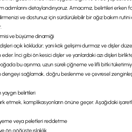
m adımlarını detaylandırıyoruz. Amacımız, belirtileri erken f
ndirmenizi ve dostunuz için sürdürülebilir bir ağız bakım rutin
.
misi ve büyüme dinamiği
işleri açık köklüdür; yani kök gelişimi durmaz ve dişler düze
. İnci gibi ön kesici dişler ve yanlardaki azı dişleri birlikte ç
Doğada bu aşınma, uzun süreli çiğneme ve lifli bitki tüketimi
 dengeyi sağlamak, doğru beslenme ve çevresel zenginleşt
yaygın belirtileri
 fark etmek, komplikasyonların önüne geçer. Aşağıdaki işaretle
ci yeme veya peletleri reddetme
 ve ön göğüste ıslaklık