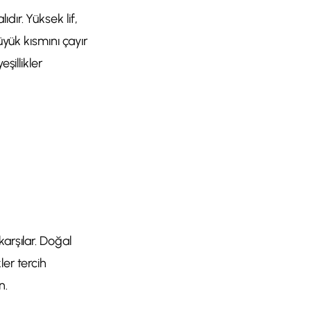
dır. Yüksek lif,
üyük kısmını çayır
şillikler
arşılar. Doğal
ler tercih
n.