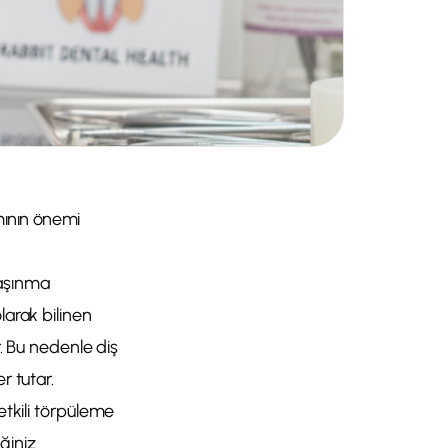
mının önemi
 aşınma
larak bilinen
r. Bu nedenle diş
r tutar.
etkili törpüleme
ğiniz