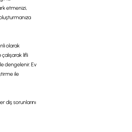
ark etmenizi,
i oluşturmanıza
nli olarak
alışarak lifli
yle dengelenir. Ev
irme ile
r diş sorunlarını