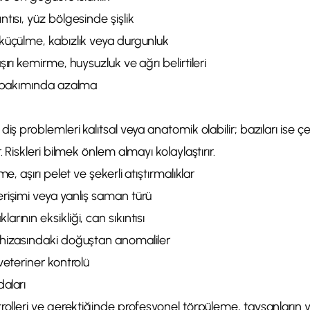
tısı, yüz bölgesinde şişlik
küçülme, kabızlık veya durgunluk
ırı kemirme, huysuzluk ve ağrı belirtileri
y bakımında azalma
diş problemleri kalıtsal veya anatomik olabilir; bazıları ise ç
. Riskleri bilmek önlem almayı kolaylaştırır.
me, aşırı pelet ve şekerli atıştırmalıklar
rişimi veya yanlış saman türü
rının eksikliği, can sıkıntısı
hizasındaki doğuştan anomaliler
veteriner kontrolü
daları
rolleri ve gerektiğinde profesyonel törpüleme, tavşanların y