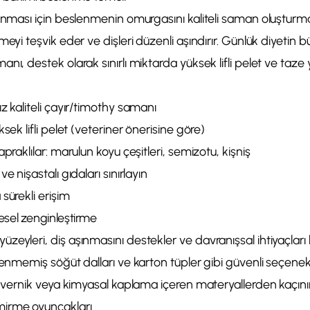
ınması için beslenmenin omurgasını kaliteli saman oluşturmalı
meyi teşvik eder ve dişleri düzenli aşındırır. Günlük diyetin b
ı, destek olarak sınırlı miktarda yüksek lifli pelet ve taze ye
z kaliteli çayır/timothy samanı
sek lifli pelet (veteriner önerisine göre)
praklılar: marulun koyu çeşitleri, semizotu, kişniş
e nişastalı gıdaları sınırlayın
sürekli erişim
sel zenginleştirme
eyleri, diş aşınmasını destekler ve davranışsal ihtiyaçları k
lenmemiş söğüt dalları ve karton tüpler gibi güvenli seçenek
, vernik veya kimyasal kaplama içeren materyallerden kaçını
irme oyuncakları