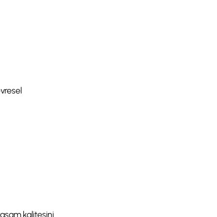
evresel
aşam kalitesini