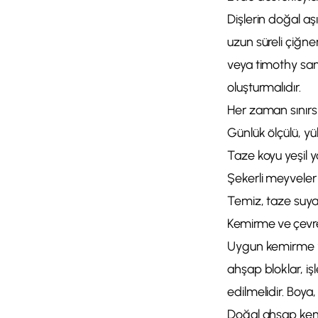
Dişlerin doğal aş
uzun süreli çiğne
veya timothy saman
oluşturmalıdır.
Her zaman sınırsı
Günlük ölçülü, yük
Taze koyu yeşil ya
Şekerli meyveler v
Temiz, taze suya 
Kemirme ve çevre
Uygun kemirme yüz
ahşap bloklar, iş
edilmelidir. Boya
Doğal ahşap kem