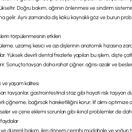
yükseltir. Doğru bakım, ağrının önlenmesi ve sindirim sistemin
na gelir. Aynı zamanda diş kökü kaynaklı göz ve burun proble
lerin törpülenmesinin etkileri
üleme, uzamış kesici ve azı dişlerinin anatomik hizasına z
lar. Yüksek devirli dental frezlerle yapılan bu işlem, dişte ça
dirir. Sonuçta tavşan daha rahat çiğner, ağrısı azalır ve bes
k ve yaşam kalitesi
nan tavşanlar, gastrointestinal staz gibi hayati risk taşıyan
rli çiğneme, bağırsak hareketliliğini korur; lif alımı optimize ol
eler ve çene eklemi sorunları gibi ikincil problemler de dah
 faydalar
ve düzenli bakım, ileri dönem cerrahi müdahale ve yoğun 