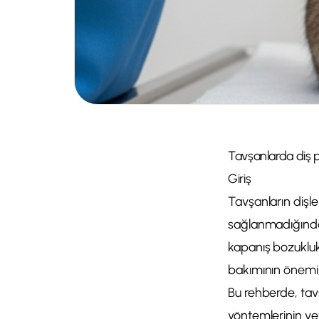
Tavşanlarda diş p
Giriş
Tavşanların dişl
sağlanmadığında c
kapanış bozuklukl
bakımının önemi, 
Bu rehberde, tavş
yöntemlerinin ve