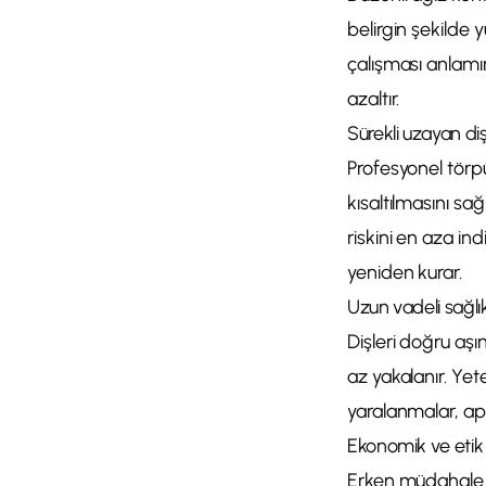
belirgin şekilde 
çalışması anlamı
azaltır.
Sürekli uzayan diş
Profesyonel törp
kısaltılmasını sağ
riskini en aza in
yeniden kurar.
Uzun vadeli sağlı
Dişleri doğru aşı
az yakalanır. Yete
yaralanmalar, aps
Ekonomik ve etik
Erken müdahale 