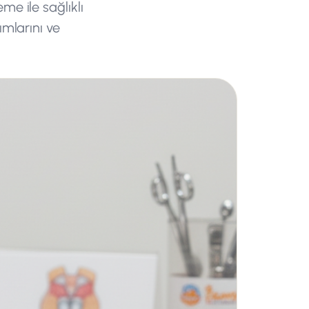
me ile sağlıklı
ımlarını ve