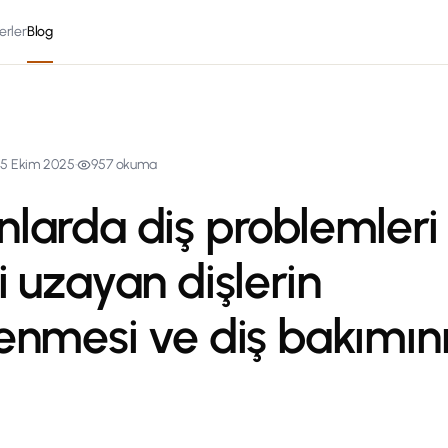
erler
Blog
5 Ekim 2025
·
957
okuma
larda diş problemleri
i uzayan dişlerin
enmesi ve diş bakımın