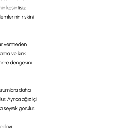
in kesintisiz
mlerinin riskini
arar vermeden
tlama ve kırık
lenme dengesini
 durumlara daha
ur. Ayrıca ağız içi
a seyrek görülür.
tedavi