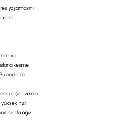
tres yaşamasını
utinine
ipman ve
aslarla kesme
r. Bu nedenle
ici dişler ve azı
n yüksek hızlı
sonrasında ağız