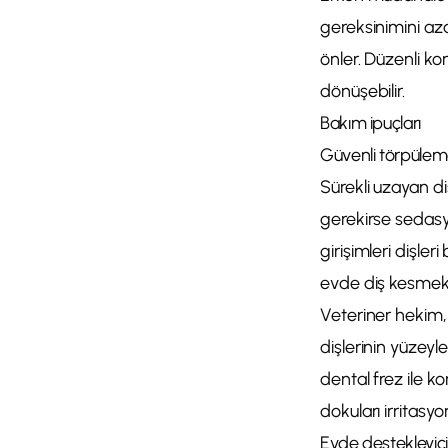
gereksinimini az
önler. Düzenli ko
dönüşebilir.
Bakım ipuçları
Güvenli törpüleme: 
Sürekli uzayan d
gerekirse sedasy
girişimleri dişler
evde diş kesmek
Veteriner hekim,
dişlerinin yüzeyle
dental frez ile k
dokuları irritasy
Evde destekleyic