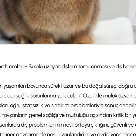
roblemleri – Sürekli uzayan dişlerin törpülenmesi ve diş bakı
eri yaşamları boyunca sürekli uzar ve bu doğal süreç, doğru
iddi sağlık sorunlarına yol açabilir. Özellikle maloklüzyon o
arı, ağrı, iştahsızlık ve sindirim problemleriyle sonuçlanabili
tavşanların genel sağlığı ve mutluluğu açısından kritik bir ye
anlarda diş problemlerinin nasıl ortaya çıktığını, güvenli ve 
teriner gözetiminde nasıl uygulandığını ve evde yapabilece