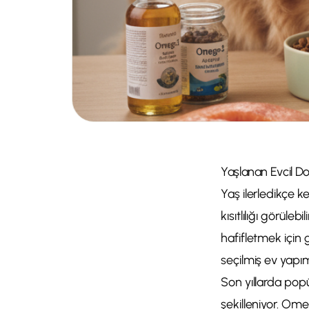
Yaşlanan Evcil Do
Yaş ilerledikçe k
kısıtlılığı görüle
hafifletmek için 
seçilmiş ev yapım
Son yıllarda popü
şekilleniyor. Ome