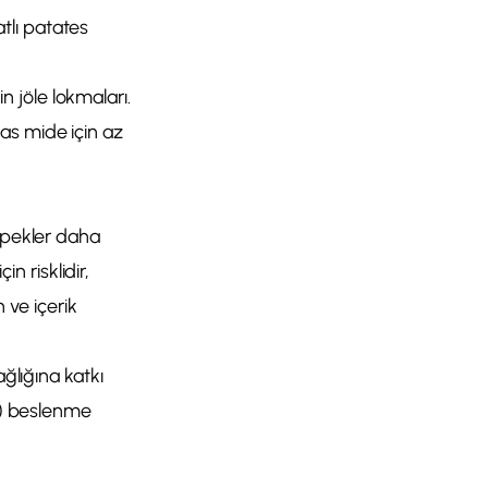
atlı patates
in jöle lokmaları.
as mide için az
Köpekler daha
in risklidir,
 ve içerik
ağlığına katkı
me) beslenme