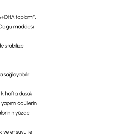
PA+DHA toplamı”,
r. Dolgu maddesi
e stabilize
 sağlayabilir.
 İlk hafta düşük
 yapımı ödüllerin
lorinin yüzde
 ve et suyu ile