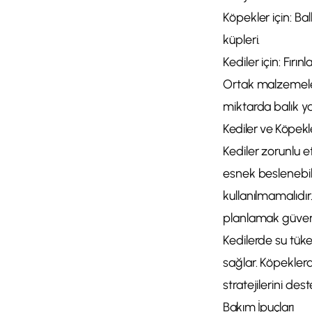
Köpekler için: Bal
küpleri.
Kediler için: Fırı
Ortak malzemeler
miktarda balık ya
Kediler ve Köpekl
Kediler zorunlu e
esnek beslenebilir.
kullanılmamalıdır
planlamak güvenliğ
Kedilerde su tüke
sağlar. Köpeklerd
stratejilerini dest
Bakım İpuçları