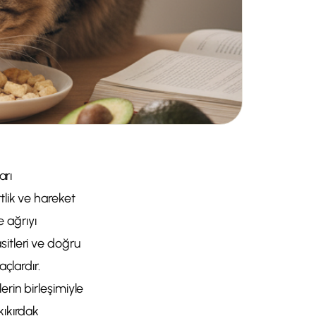
arı
tlik ve hareket
e ağrıyı
sitleri ve doğru
açlardır.
erin birleşimiyle
kıkırdak