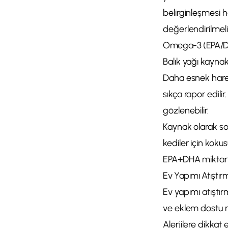
belirginleşmesi ha
değerlendirilmelid
Omega-3 (EPA/DH
Balık yağı kayna
Daha esnek harek
sıkça rapor edilir
gözlenebilir.
Kaynak olarak so
kediler için kokus
EPA+DHA miktarın
Ev Yapımı Atıştırm
Ev yapımı atıştırm
ve eklem dostu ma
Alerjilere dikkat 