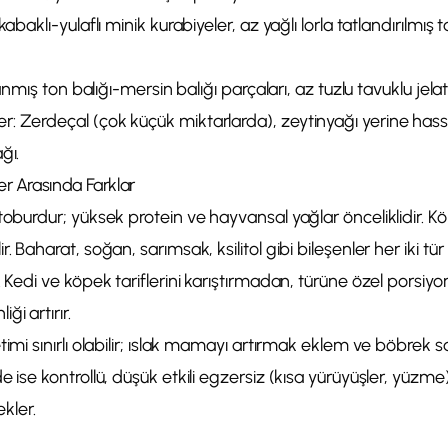
kabaklı-yulaflı minik kurabiyeler, az yağlı lorla tatlandırılmış t
nlanmış ton balığı-mersin balığı parçaları, az tuzlu tavuklu jelat
: Zerdeçal (çok küçük miktarlarda), zeytinyağı yerine hass
ğı.
er Arasında Farklar
toburdur; yüksek protein ve hayvansal yağlar önceliklidir. 
 Baharat, soğan, sarımsak, ksilitol gibi bileşenler her iki tür iç
. Kedi ve köpek tariflerini karıştırmadan, türüne özel porsiyon
i artırır.
timi sınırlı olabilir; ıslak mamayı artırmak eklem ve böbrek s
e ise kontrollü, düşük etkili egzersiz (kısa yürüyüşler, yüz
ekler.