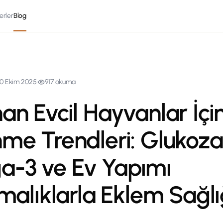
erler
Blog
0 Ekim 2025
·
917
okuma
an Evcil Hayvanlar İçi
nme Trendleri: Glukoz
-3 ve Ev Yapımı
rmalıklarla Eklem Sağlı