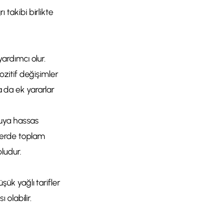
ı takibi birlikte
ardımcı olur.
zitif değişimler
a da ek yararlar
kuya hassas
etlerde toplam
ludur.
üşük yağlı tarifler
olabilir.