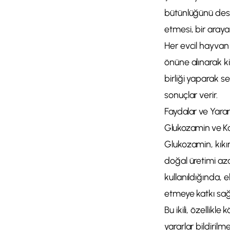
bütünlüğünü dest
etmesi, bir araya
Her evcil hayvan 
önüne alınarak ki
birliği yaparak s
sonuçlar verir.
Faydalar ve Yararlı
Glukozamin ve Kon
Glukozamin, kıkır
doğal üretimi azal
kullanıldığında, 
etmeye katkı sağ
Bu ikili, özellik
yararlar bildirilm