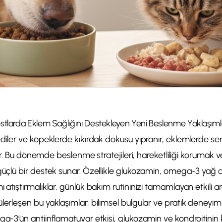
stlarda Eklem Sağlığını Destekleyen Yeni Beslenme Yaklaşıml
ediler ve köpeklerde kıkırdak dokusu yıpranır, eklemlerde ser
bilir. Bu dönemde beslenme stratejileri, hareketliliği korumak v
güçlü bir destek sunar. Özellikle glukozamin, omega-3 yağ a
ı atıştırmalıklar, günlük bakım rutininizi tamamlayan etkili ar
lerleşen bu yaklaşımlar, bilimsel bulgular ve pratik deneyiml
ga-3’ün antiinflamatuvar etkisi, glukozamin ve kondroitinin 