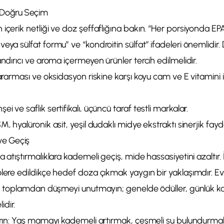
 Doğru Seçim
 içerik netliği ve doz şeffaflığına bakın. “Her porsiyonda E
eya sülfat formu” ve “kondroitin sülfat” ifadeleri önemlidi
andırıcı ve aroma içermeyen ürünler tercih edilmelidir.
kararması ve oksidasyon riskine karşı koyu cam ve E vitamini il
 ve saflık sertifikalı, üçüncü taraf testli markalar.
, hyalüronik asit, yeşil dudaklı midye ekstraktı sinerjik fayda
ve Geçiş
a atıştırmalıklara kademeli geçiş, mide hassasiyetini azaltır.
lere edildikçe hedef doza çıkmak yaygın bir yaklaşımdır. Ev
lük toplamdan düşmeyi unutmayın; genelde ödüller, günlük ka
dir.
tırın: Yaş mamayı kademeli artırmak, çeşmeli su bulundurmak