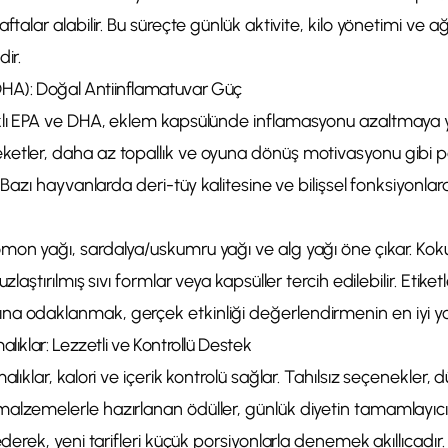
ftalar alabilir. Bu süreçte günlük aktivite, kilo yönetimi ve ağr
ir.
A): Doğal Antiinflamatuvar Güç
klı EPA ve DHA, eklem kapsülünde inflamasyonu azaltmaya y
etler, daha az topallık ve oyuna dönüş motivasyonu gibi po
. Bazı hayvanlarda deri-tüy kalitesine ve bilişsel fonksiyonlar
mon yağı, sardalya/uskumru yağı ve alg yağı öne çıkar. Ko
uzlaştırılmış sıvı formlar veya kapsüller tercih edilebilir. Etik
a odaklanmak, gerçek etkinliği değerlendirmenin en iyi yo
alıklar: Lezzetli ve Kontrollü Destek
alıklar, kalori ve içerik kontrolü sağlar. Tahılsız seçenekler, d
lzemelerle hazırlanan ödüller, günlük diyetin tamamlayıcısı 
ederek, yeni tarifleri küçük porsiyonlarla denemek akıllıcadır.