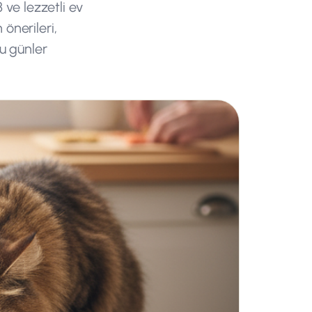
ve lezzetli ev
önerileri,
lu günler