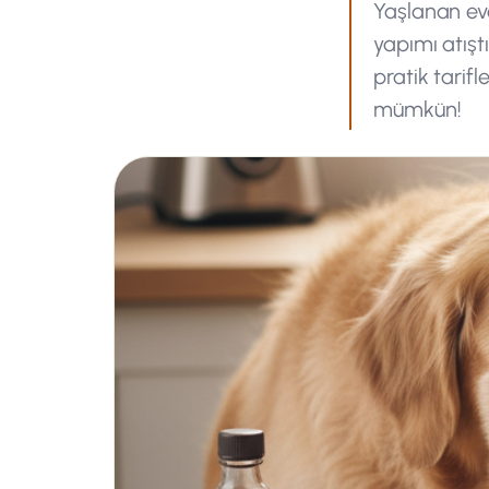
Yaşlanan ev
yapımı atışt
pratik tarif
mümkün!