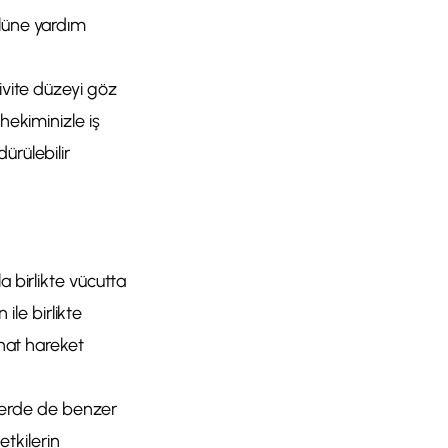
olüne yardım
ivite düzeyi göz
hekiminizle iş
ürülebilir
a birlikte vücutta
 ile birlikte
ahat hareket
dilerde de benzer
etkilerin