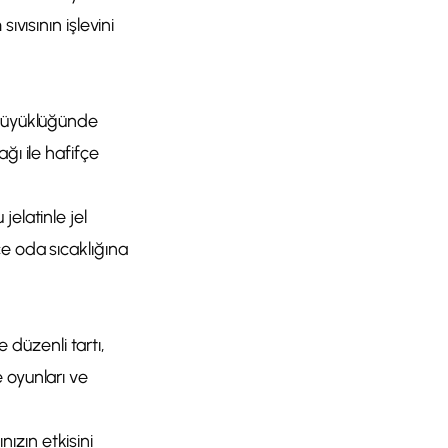
ıvısının işlevini
 büyüklüğünde
ğı ile hafifçe
elatinle jel
e oda sıcaklığına
e düzenli tartı,
 oyunları ve
ızın etkisini