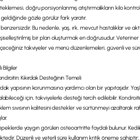
eklemesi, doğru porsiyonlanmış atıştırmalıkların kilo kontr
 geldiğinde gözle görülür fark yaratır.
benzersizdir. Bu nedenle, yaş, ırk, mevcut hastalıklar ve akt
şiselleştirilmiş bir plan oluşturmak en doğrusudur. Veteriner 
eçeceğiniz takviyeler ve menü düzenlemeleri, güvenli ve sürd
 Bilgiler
droitin: Kıkırdak Desteğinin Temeli
dak yapısının korunmasına yardımcı olan bir yapıtaşıdır. Yaşl
abileceği için, takviyelerle desteği tercih edilebilir. Kondroitin
eklem sıvısının kalitesini destekler ve sürtünmeyi azaltarak r
lar.
le köpeklerde yaygın görülen osteoartritte faydalı bulunur. Ke
ektedir. Düzenli ve yeterli süre kullanım kritik öneme sahiptir; 