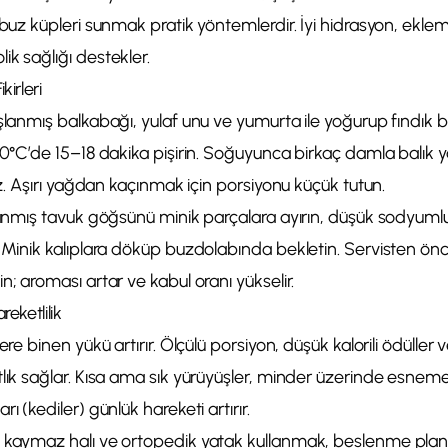
 buz küpleri sunmak pratik yöntemlerdir. İyi hidrasyon, eklem s
k sağlığı destekler.
kirleri
aşlanmış balkabağı, yulaf unu ve yumurta ile yoğurup fındık
70°C’de 15–18 dakika pişirin. Soğuyunca birkaç damla balık ya
niz. Aşırı yağdan kaçınmak için porsiyonu küçük tutun.
lanmış tavuk göğsünü minik parçalara ayırın, düşük sodyumlu j
. Minik kalıplara döküp buzdolabında bekletin. Servisten önc
n; aroması artar ve kabul oranı yükselir.
reketlilik
ere binen yükü artırır. Ölçülü porsiyon, düşük kalorili ödüller v
tlık sağlar. Kısa ama sık yürüyüşler, minder üzerinde esneme
ı (kediler) günlük hareketi artırır.
 kaymaz halı ve ortopedik yatak kullanmak, beslenme planın