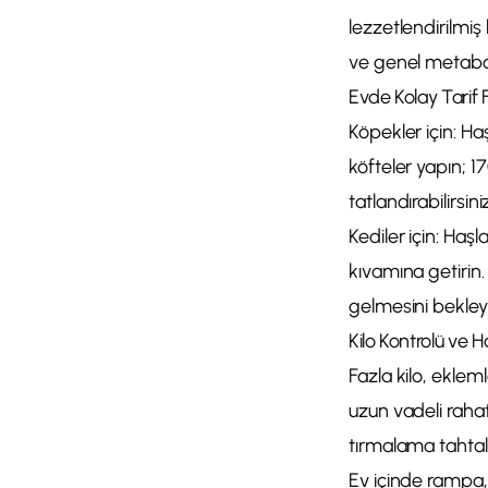
lezzetlendirilmiş
ve genel metaboli
Evde Kolay Tarif Fi
Köpekler için: H
köfteler yapın; 1
tatlandırabilirsi
Kediler için: Haş
kıvamına getirin
gelmesini bekleyi
Kilo Kontrolü ve Ha
Fazla kilo, ekleml
uzun vadeli raha
tırmalama tahtalar
Ev içinde rampa,