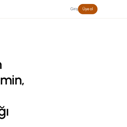
Giriş
Üye ol
n
amin,
ğı