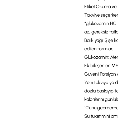
Etiket Okuma ve
Takviye seçerken
“glukozamin HCl v
az, gereksiz tatl
Balık yağı: Şişe 
edilen formlar.
Glukozamin: Menşei
Ek bileşenler: MSM
Güvenli Porsiyon 
Yeni takviye ya d
dozla başlayıp to
kalorilerini gün
10’unu geçmemeli
Su tüketimini ar