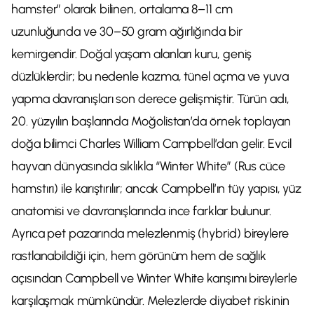
hamster” olarak bilinen, ortalama 8–11 cm
uzunluğunda ve 30–50 gram ağırlığında bir
kemirgendir. Doğal yaşam alanları kuru, geniş
düzlüklerdir; bu nedenle kazma, tünel açma ve yuva
yapma davranışları son derece gelişmiştir. Türün adı,
20. yüzyılın başlarında Moğolistan’da örnek toplayan
doğa bilimci Charles William Campbell’dan gelir. Evcil
hayvan dünyasında sıklıkla “Winter White” (Rus cüce
hamstırı) ile karıştırılır; ancak Campbell’ın tüy yapısı, yüz
anatomisi ve davranışlarında ince farklar bulunur.
Ayrıca pet pazarında melezlenmiş (hybrid) bireylere
rastlanabildiği için, hem görünüm hem de sağlık
açısından Campbell ve Winter White karışımı bireylerle
karşılaşmak mümkündür. Melezlerde diyabet riskinin