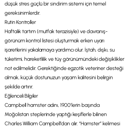
düşük stres güçlü bir sindirim sistemi için temel
gereksinimlerdir.
Rutin Kontroller
Haftalık tartım (mutfak terazisiyle) ve davranış-
görünüm kontrol listesi oluşturmak erken uyarı
işaretlerini yakalamaya yardımcı olur. İştah, dışkı, su
tüketimi, hareketlilik ve tüy görünümündeki değişiklikler
not edilmelidir. Gerektiğinde egzotik veteriner desteği
almak, küçük dostunuzun yaşam kalitesini belirgin
şekilde artırır.
Eğlenceli Bilgiler
Campbell hamster adını, 1900’lerin başında
Moğolistan steplerinde yaptığı keşiflerle bilinen
Charles William Campbell’dan alır. “Hamster” kelimesi