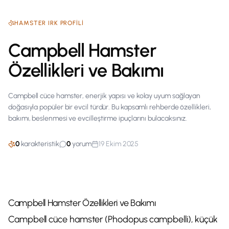
HAMSTER
IRK PROFILI
Campbell Hamster
Özellikleri ve Bakımı
Campbell cüce hamster, enerjik yapısı ve kolay uyum sağlayan
doğasıyla popüler bir evcil türdür. Bu kapsamlı rehberde özellikleri,
bakımı, beslenmesi ve evcilleştirme ipuçlarını bulacaksınız.
0
karakteristik
0
yorum
19 Ekim 2025
Campbell Hamster Özellikleri ve Bakımı
Campbell cüce hamster (Phodopus campbelli), küçük