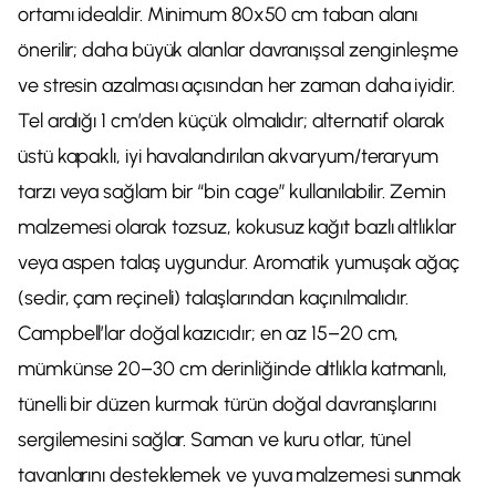
ortamı idealdir. Minimum 80x50 cm taban alanı
önerilir; daha büyük alanlar davranışsal zenginleşme
ve stresin azalması açısından her zaman daha iyidir.
Tel aralığı 1 cm’den küçük olmalıdır; alternatif olarak
üstü kapaklı, iyi havalandırılan akvaryum/teraryum
tarzı veya sağlam bir “bin cage” kullanılabilir. Zemin
malzemesi olarak tozsuz, kokusuz kağıt bazlı altlıklar
veya aspen talaş uygundur. Aromatik yumuşak ağaç
(sedir, çam reçineli) talaşlarından kaçınılmalıdır.
Campbell’lar doğal kazıcıdır; en az 15–20 cm,
mümkünse 20–30 cm derinliğinde altlıkla katmanlı,
tünelli bir düzen kurmak türün doğal davranışlarını
sergilemesini sağlar. Saman ve kuru otlar, tünel
tavanlarını desteklemek ve yuva malzemesi sunmak