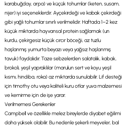
karabuğday, arpa) ve küçük tohumlar (keten, susam,
nijer) iyi seçeneklerdir. Ayçekirdeği ve kabak çekirdeği
gibi yağlı tohumlar sınırlı verilmelidir. Haftada 1–2 kez
küçük miktarda hayvansal protein sağlamak (un
kurdu, çekirgesiz küçük cırcır böceği, az tuzlu
haşlanmış yumurta beyazı veya yağsız haşlanmış
tavuk) faydalıdır. Taze sebzelerden salatalık, kabak,
brokoli, yeşil yapraklılar (marulun sert ve koyu yeşil
kısmı, hindiba, roka) az miktarda sunulabilir. Lif desteği
için timothy otu veya kaliteli kuru otlar yuva malzemesi
ve kemirme için de işe yarar.
Verilmemesi Gerekenler
Campbell ve özellikle melez bireylerde diyabet eğilimi
daha yüksek olabilir. Bu nedenle şekerli meyveler, bal