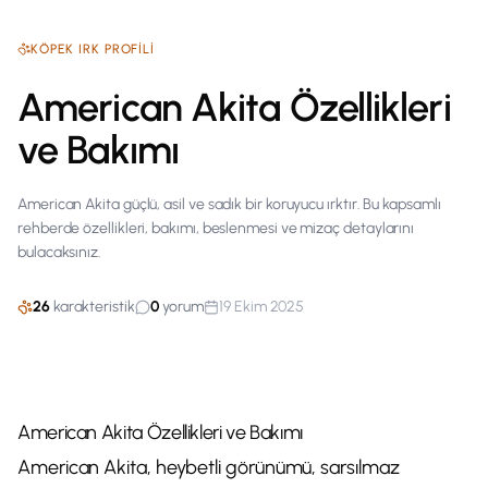
KÖPEK
IRK PROFILI
American Akita Özellikleri
ve Bakımı
American Akita güçlü, asil ve sadık bir koruyucu ırktır. Bu kapsamlı
rehberde özellikleri, bakımı, beslenmesi ve mizaç detaylarını
bulacaksınız.
26
karakteristik
0
yorum
19 Ekim 2025
American Akita Özellikleri ve Bakımı
American Akita, heybetli görünümü, sarsılmaz