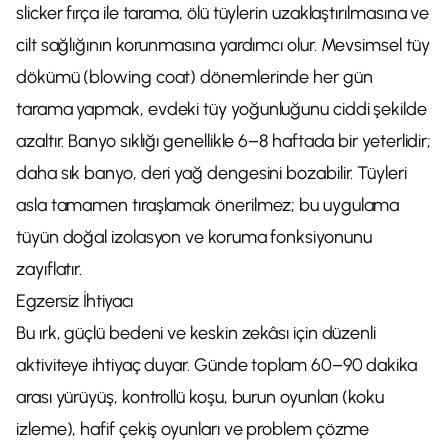
slicker fırça ile tarama, ölü tüylerin uzaklaştırılmasına ve
cilt sağlığının korunmasına yardımcı olur. Mevsimsel tüy
dökümü (blowing coat) dönemlerinde her gün
tarama yapmak, evdeki tüy yoğunluğunu ciddi şekilde
azaltır. Banyo sıklığı genellikle 6–8 haftada bir yeterlidir;
daha sık banyo, deri yağ dengesini bozabilir. Tüyleri
asla tamamen tıraşlamak önerilmez; bu uygulama
tüyün doğal izolasyon ve koruma fonksiyonunu
zayıflatır.
Egzersiz İhtiyacı
Bu ırk, güçlü bedeni ve keskin zekâsı için düzenli
aktiviteye ihtiyaç duyar. Günde toplam 60–90 dakika
arası yürüyüş, kontrollü koşu, burun oyunları (koku
izleme), hafif çekiş oyunları ve problem çözme