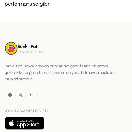
performans sergiler.
Renkli Pati
SEVGI KÖPRÜSÜ
Renkli Pati, sokak hayvanlarını seven gönüllülerin bir araya
gelerek kurduğu, sahipsiz hayvanlara yuva bulmayı amaçlayan
bir platformdur.
UYGULAMAMIZI INDIRIN