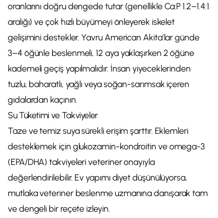
oranlarını doğru dengede tutar (genellikle Ca:P 1.2–1.4:1
aralığı) ve çok hızlı büyümeyi önleyerek iskelet
gelişimini destekler. Yavru American Akita’lar günde
3–4 öğünle beslenmeli, 12 aya yaklaşırken 2 öğüne
kademeli geçiş yapılmalıdır. İnsan yiyeceklerinden
tuzlu, baharatlı, yağlı veya soğan-sarımsak içeren
gıdalardan kaçının.
Su Tüketimi ve Takviyeler
Taze ve temiz suya sürekli erişim şarttır. Eklemleri
desteklemek için glukozamin-kondroitin ve omega-3
(EPA/DHA) takviyeleri veteriner onayıyla
değerlendirilebilir. Ev yapımı diyet düşünülüyorsa,
mutlaka veteriner beslenme uzmanına danışarak tam
ve dengeli bir reçete izleyin.