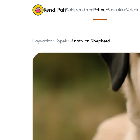
Renkli Pati
Sahiplendirme
Rehber
Barınaklar
Veterin
Hayvanlar
Köpek
Anatolian Shepherd