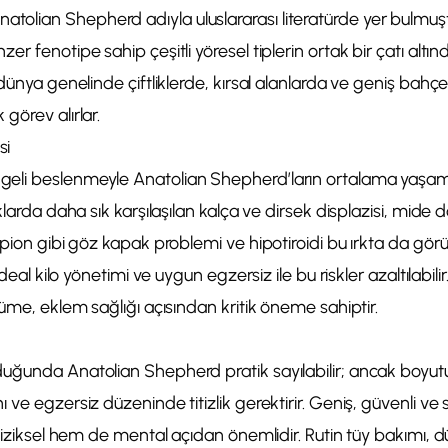
lian Shepherd adıyla uluslararası literatürde yer bulmuşt
er fenotipe sahip çeşitli yöresel tiplerin ortak bir çatı alt
 dünya genelinde çiftliklerde, kırsal alanlarda ve geniş bahçe
görev alırlar.
si
li beslenmeyle Anatolian Shepherd’ların ortalama yaşam sü
klarda daha sık karşılaşılan kalça ve dirsek displazisi, mide 
pion gibi göz kapak problemi ve hipotiroidi bu ırkta da görüle
 ideal kilo yönetimi ve uygun egzersiz ile bu riskler azaltılab
yüme, eklem sağlığı açısından kritik öneme sahiptir.
uğunda Anatolian Shepherd pratik sayılabilir; ancak boyu
ve egzersiz düzeninde titizlik gerektirir. Geniş, güvenli ve sa
 fiziksel hem de mental açıdan önemlidir. Rutin tüy bakımı, d