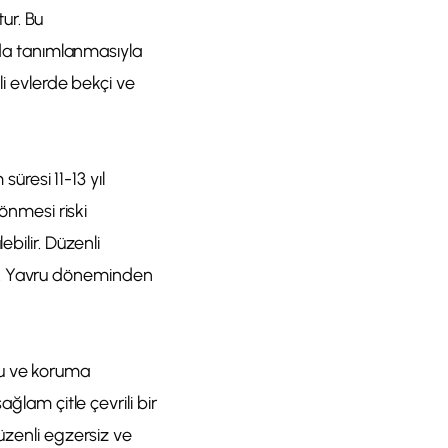
ur. Bu
ında tanımlanmasıyla
li evlerde bekçi ve
resi 11-13 yıl
dönmesi riski
bilir. Düzenli
ilir. Yavru döneminden
tu ve koruma
ğlam çitle çevrili bir
üzenli egzersiz ve