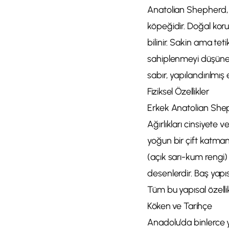
Anatolian Shepherd, i
köpeğidir. Doğal kor
bilinir. Sakin ama tet
sahiplenmeyi düşünenle
sabır, yapılandırılmış
Fiziksel Özellikler
Erkek Anatolian Sheph
Ağırlıkları cinsiyete 
yoğun bir çift katman
(açık sarı-kum rengi)
desenlerdir. Baş yapıs
Tüm bu yapısal özellik
Köken ve Tarihçe
Anadolu’da binlerce yıl