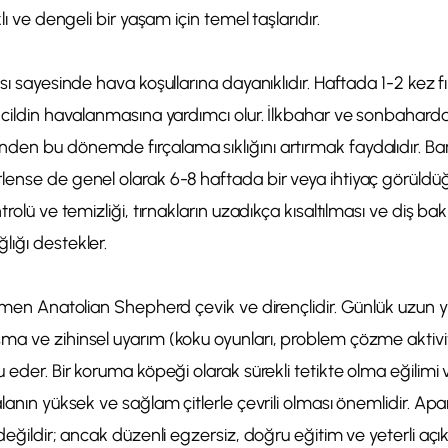
lı ve dengeli bir yaşam için temel taşlarıdır.
sı sayesinde hava koşullarına dayanıklıdır. Haftada 1-2 kez fı
e cildin havalanmasına yardımcı olur. İlkbahar ve sonbahar
en bu dönemde fırçalama sıklığını artırmak faydalıdır. Banyo
ense de genel olarak 6-8 haftada bir veya ihtiyaç görüldüğü
trolü ve temizliği, tırnakların uzadıkça kısaltılması ve diş ba
lığı destekler.
ağmen Anatolian Shepherd çevik ve dirençlidir. Günlük uzun y
a ve zihinsel uyarım (koku oyunları, problem çözme aktivite
u eder. Bir koruma köpeği olarak sürekli tetikte olma eğilimi
alanın yüksek ve sağlam çitlerle çevrili olması önemlidir. A
değildir; ancak düzenli egzersiz, doğru eğitim ve yeterli açık