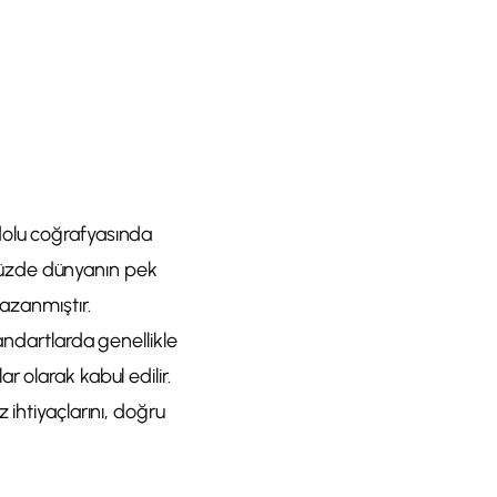
dolu coğrafyasında
nümüzde dünyanın pek
kazanmıştır.
andartlarda genellikle
 olarak kabul edilir.
 ihtiyaçlarını, doğru