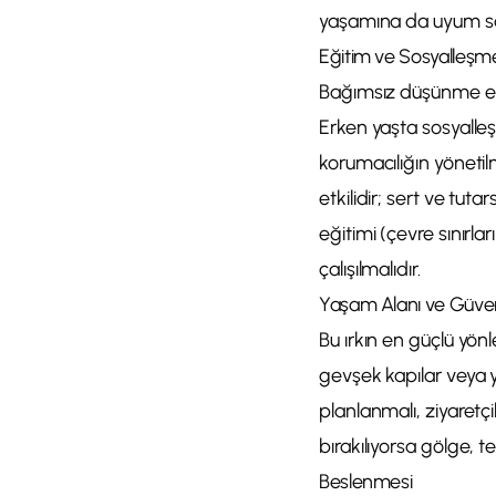
yaşamına da uyum sağ
Eğitim ve Sosyalleşm
Bağımsız düşünme eğil
Erken yaşta sosyalleşm
korumacılığın yönetil
etkilidir; sert ve tuta
eğitimi (çevre sınırl
çalışılmalıdır.
Yaşam Alanı ve Güven
Bu ırkın en güçlü yönl
gevşek kapılar veya y
planlanmalı, ziyaretç
bırakılıyorsa gölge, 
Beslenmesi