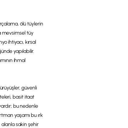
rçalama, ölü tüylerin
da mevsimsel tüy
 ihtiyacı, kırsal
nde yapılabilir.
kımının ihmal
ürüyüşler, güvenli
leri, basit itaat
 vardır; bu nedenle
partman yaşamı bu ırk
 alanla sakin şehir