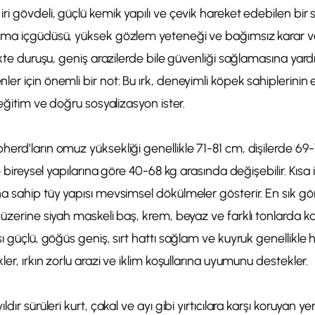
ri gövdeli, güçlü kemik yapılı ve çevik hareket edebilen bir
uma içgüdüsü, yüksek gözlem yeteneği ve bağımsız karar ver
ikte duruşu, geniş arazilerde bile güvenliği sağlamasına yardı
r için önemli bir not: Bu ırk, deneyimli köpek sahiplerinin e
 eğitim ve doğru sosyalizasyon ister.
erd’ların omuz yüksekliği genellikle 71-81 cm, dişilerde 69-
ve bireysel yapılarına göre 40-68 kg arasında değişebilir. Kısa 
a sahip tüy yapısı mevsimsel dökülmeler gösterir. En sık gö
 üzerine siyah maskeli baş, krem, beyaz ve farklı tonlarda k
ı güçlü, göğüs geniş, sırt hattı sağlam ve kuyruk genellikle h
ler, ırkın zorlu arazi ve iklim koşullarına uyumunu destekler.
dır sürüleri kurt, çakal ve ayı gibi yırtıcılara karşı koruyan ye