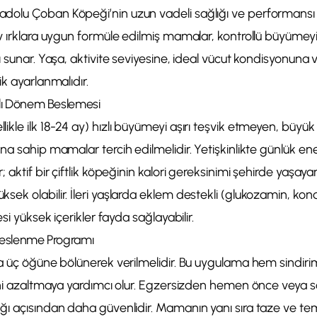
olu Çoban Köpeği’nin uzun vadeli sağlığı ve performansı i
ev ırklara uygun formüle edilmiş mamalar, kontrollü büyümey
ı sunar. Yaşa, aktivite seviyesine, ideal vücut kondisyonuna
ik ayarlanmalıdır.
şlı Dönem Beslemesi
kle ilk 18-24 ay) hızlı büyümeyi aşırı teşvik etmeyen, büyük 
a sahip mamalar tercih edilmelidir. Yetişkinlikte günlük ener
 aktif bir çiftlik köpeğinin kalori gereksinimi şehirde yaşay
ek olabilir. İleri yaşlarda eklem destekli (glukozamin, kondro
esi yüksek içerikler fayda sağlayabilir.
 Beslenme Programı
a üç öğüne bölünerek verilmelidir. Bu uygulama hem sindirim 
kini azaltmaya yardımcı olur. Egzersizden hemen önce veya 
ğı açısından daha güvenlidir. Mamanın yanı sıra taze ve te