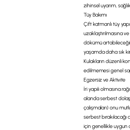
zihinsel uyarım, sağlık
Tüy Bakımı
Çift katmanlı tüy yapı
uzaklaştırılmasına v
dökümü artabileceğind
yaşamda daha sık kirl
Kulakların düzenli kon
edilmemesi genel sağ
Egzersiz ve Aktivite
İri yapılı olmasına r
alanda serbest dolaşm
çalışmaları) onu mutl
serbest bırakılacağı 
için genellikle uygun 