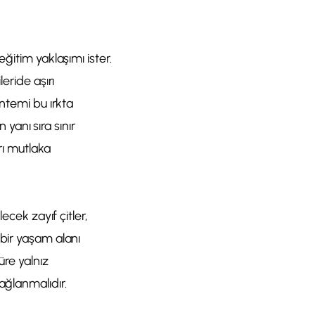
ğitim yaklaşımı ister.
eride aşırı
öntemi bu ırkta
 yanı sıra sınır
rı mutlaka
ecek zayıf çitler,
 bir yaşam alanı
üre yalnız
ağlanmalıdır.