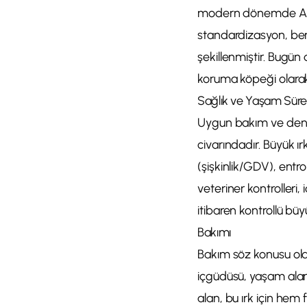
modern dönemde Anato
standardizasyon, benz
şekillenmiştir. Bugün
koruma köpeği olarak 
Sağlık ve Yaşam Süre
Uygun bakım ve denge
civarındadır. Büyük ır
(şişkinlik/GDV), entro
veteriner kontrolleri,
itibaren kontrollü bü
Bakımı
Bakım söz konusu old
içgüdüsü, yaşam alanı 
alan, bu ırk için hem