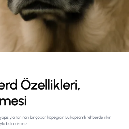
d Özellikleri,
nmesi
pısıyla tanınan bir çoban köpeğidir. Bu kapsamlı rehberde ırkın
ıyla bulacaksınız.