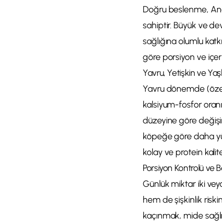
Doğru beslenme, Anad
sahiptir. Büyük ve d
sağlığına olumlu katk
göre porsiyon ve içer
Yavru, Yetişkin ve Ya
Yavru dönemde (özelli
kalsiyum-fosfor oranın
düzeyine göre değişir;
köpeğe göre daha yüks
kolay ve protein kalit
Porsiyon Kontrolü ve
Günlük miktar iki vey
hem de şişkinlik ris
kaçınmak, mide sağlı