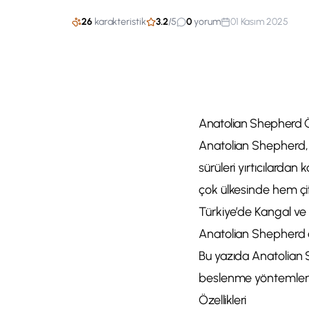
26
karakteristik
3.2
/
5
0
yorum
01 Kasım 2025
Anatolian Shepherd Öz
Anatolian Shepherd, 
sürüleri yırtıcılardan
çok ülkesinde hem çif
Türkiye’de Kangal ve 
Anatolian Shepherd ad
Bu yazıda Anatolian S
beslenme yöntemlerin
Özellikleri