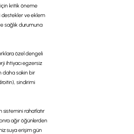
çin kritik öneme
i destekler ve eklem
 ve sağlık durumuna
ırklara özel dengeli
ji ihtiyacı egzersiz
an daha sakin bir
itin), sindirimi
sistemini rahatlatır
sonra ağır öğünlerden
miz suya erişim gün