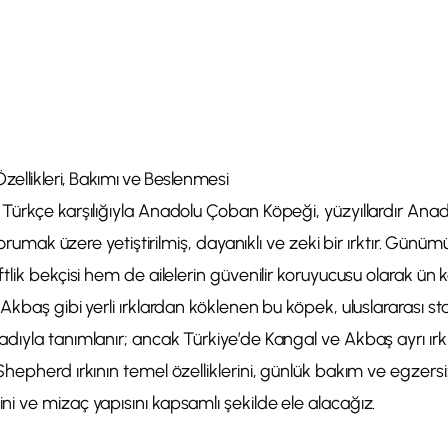
ellikleri, Bakımı ve Beslenmesi
Türkçe karşılığıyla Anadolu Çoban Köpeği, yüzyıllardır Ana
 korumak üzere yetiştirilmiş, dayanıklı ve zeki bir ırktır. Gü
tlik bekçisi hem de ailelerin güvenilir koruyucusu olarak ün 
Akbaş gibi yerli ırklardan köklenen bu köpek, uluslararası st
ıyla tanımlanır; ancak Türkiye’de Kangal ve Akbaş ayrı ırklar
hepherd ırkının temel özelliklerini, günlük bakım ve egzersiz
i ve mizaç yapısını kapsamlı şekilde ele alacağız.