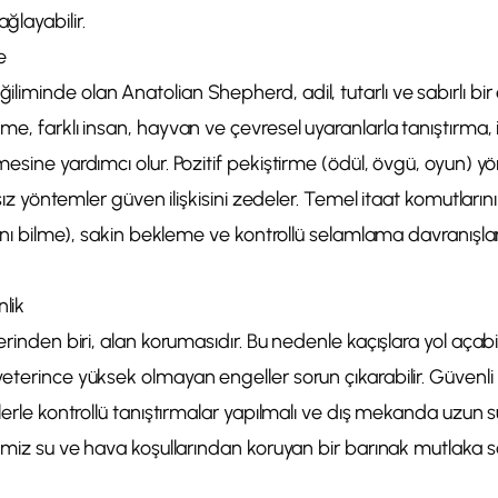
layabilir.
e
iminde olan Anatolian Shepherd, adil, tutarlı ve sabırlı bir e
e, farklı insan, hayvan ve çevresel uyaranlarla tanıştırma, il
mesine yardımcı olur. Pozitif pekiştirme (ödül, övgü, oyun) y
rsız yöntemler güven ilişkisini zedeler. Temel itaat komutlarının
arını bilme), sakin bekleme ve kontrollü selamlama davranışla
lik
erinden biri, alan korumasıdır. Bu nedenle kaçışlara yol açabil
eterince yüksek olmayan engeller sorun çıkarabilir. Güvenli
ilerle kontrollü tanıştırmalar yapılmalı ve dış mekanda uzun s
temiz su ve hava koşullarından koruyan bir barınak mutlaka s