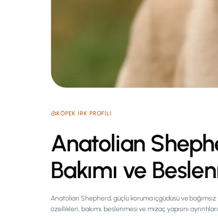
KÖPEK
IRK PROFILI
Anatolian Shepher
Bakımı ve Besle
Anatolian Shepherd, güçlü koruma içgüdüsü ve bağımsız ya
özellikleri, bakımı, beslenmesi ve mizaç yapısını ayrıntılar