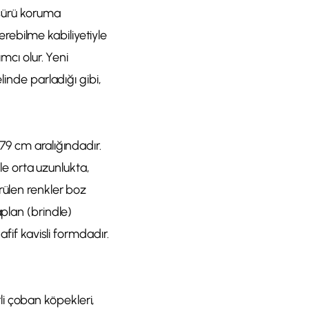
 sürü koruma
ebilme kabiliyetiyle
mcı olur. Yeni
linde parladığı gibi,
79 cm aralığındadır.
ile orta uzunlukta,
rülen renkler boz
aplan (brindle)
afif kavisli formdadır.
rli çoban köpekleri,