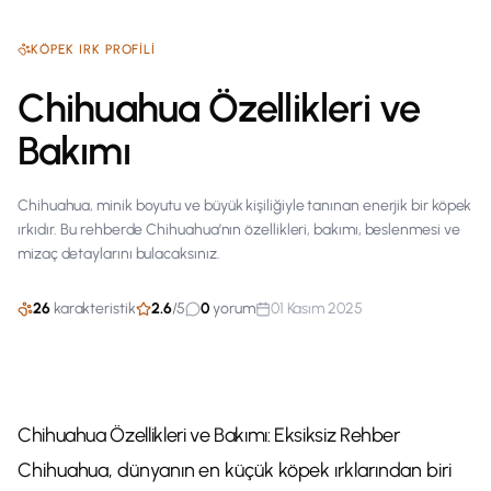
KÖPEK
IRK PROFILI
Chihuahua Özellikleri ve
Bakımı
Chihuahua, minik boyutu ve büyük kişiliğiyle tanınan enerjik bir köpek
ırkıdır. Bu rehberde Chihuahua’nın özellikleri, bakımı, beslenmesi ve
mizaç detaylarını bulacaksınız.
26
karakteristik
2.6
/
5
0
yorum
01 Kasım 2025
Chihuahua Özellikleri ve Bakımı: Eksiksiz Rehber
Chihuahua, dünyanın en küçük köpek ırklarından biri