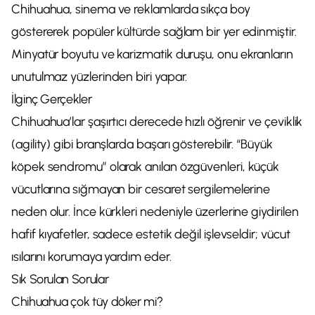
Chihuahua, sinema ve reklamlarda sıkça boy
göstererek popüler kültürde sağlam bir yer edinmiştir.
Minyatür boyutu ve karizmatik duruşu, onu ekranların
unutulmaz yüzlerinden biri yapar.
İlginç Gerçekler
Chihuahua’lar şaşırtıcı derecede hızlı öğrenir ve çeviklik
(agility) gibi branşlarda başarı gösterebilir. “Büyük
köpek sendromu” olarak anılan özgüvenleri, küçük
vücutlarına sığmayan bir cesaret sergilemelerine
neden olur. İnce kürkleri nedeniyle üzerlerine giydirilen
hafif kıyafetler, sadece estetik değil işlevseldir; vücut
ısılarını korumaya yardım eder.
Sık Sorulan Sorular
Chihuahua çok tüy döker mi?