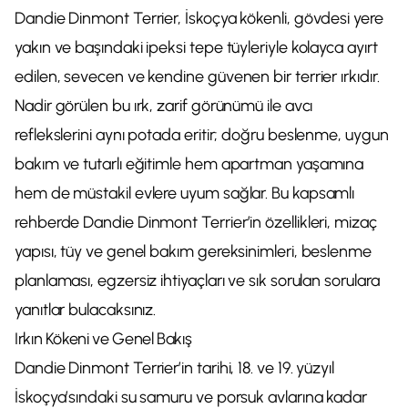
Dandie Dinmont Terrier, İskoçya kökenli, gövdesi yere
yakın ve başındaki ipeksi tepe tüyleriyle kolayca ayırt
edilen, sevecen ve kendine güvenen bir terrier ırkıdır.
Nadir görülen bu ırk, zarif görünümü ile avcı
reflekslerini aynı potada eritir; doğru beslenme, uygun
bakım ve tutarlı eğitimle hem apartman yaşamına
hem de müstakil evlere uyum sağlar. Bu kapsamlı
rehberde Dandie Dinmont Terrier’in özellikleri, mizaç
yapısı, tüy ve genel bakım gereksinimleri, beslenme
planlaması, egzersiz ihtiyaçları ve sık sorulan sorulara
yanıtlar bulacaksınız.
Irkın Kökeni ve Genel Bakış
Dandie Dinmont Terrier’in tarihi, 18. ve 19. yüzyıl
İskoçya’sındaki su samuru ve porsuk avlarına kadar