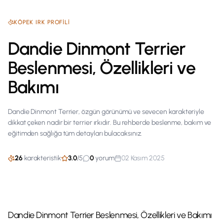
KÖPEK
IRK PROFILI
Dandie Dinmont Terrier
Beslenmesi, Özellikleri ve
Bakımı
Dandie Dinmont Terrier, özgün görünümü ve sevecen karakteriyle
dikkat çeken nadir bir terrier ırkıdır. Bu rehberde beslenme, bakım ve
eğitimden sağlığa tüm detayları bulacaksınız.
26
karakteristik
3.0
/
5
0
yorum
02 Kasım 2025
Dandie Dinmont Terrier Beslenmesi, Özellikleri ve Bakımı