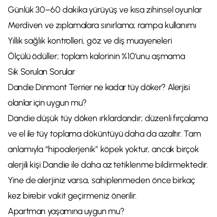
Günlük 30–60 dakika yürüyüş ve kısa zihinsel oyunlar
Merdiven ve zıplamalara sınırlama; rampa kullanımı
Yıllık sağlık kontrolleri, göz ve diş muayeneleri
Ölçülü ödüller; toplam kalorinin %10’unu aşmama
Sık Sorulan Sorular
Dandie Dinmont Terrier ne kadar tüy döker? Alerjisi
olanlar için uygun mu?
Dandie düşük tüy döken ırklardandır; düzenli fırçalama
ve el ile tüy toplama döküntüyü daha da azaltır. Tam
anlamıyla “hipoalerjenik” köpek yoktur, ancak birçok
alerjili kişi Dandie ile daha az tetiklenme bildirmektedir.
Yine de alerjiniz varsa, sahiplenmeden önce birkaç
kez birebir vakit geçirmeniz önerilir.
Apartman yaşamına uygun mu?