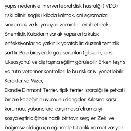
yapısı nedeniyle intervertebral disk hastalığı (IVDD)
riski bilinir; sağlıklı kiloda kalmak, ani sıçramaları
sınırlamak ve kaymayan zeminler tercih etmek
önemlidir. Kulakların sarkık yapısı orta kulak
enfeksiyonlarına yatkınlık yaratabilir; düzenli temizlik
şarttır. Bazı bireylerde göz sorunları (glokom, lens
luksasyonu) ve diş taşına eğilim görülebilir. Erken teşhis
ve rutin veteriner kontrolleri ile bu riskler iyi yönetilebilir.
Karakter ve Mizaç
Dandie Dinmont Terrier, tipik terrier ısrarcılığı ile şefkatli
bir aile köpeğinin uyumunu dengeler. Ailesine karşı
korumacı, yabancılara karşı mesafeli ama iyi
sosyalleştirildiğinde nazik bir tavır sergiler. Zeki ve
bağımsız olduğu için eğitimde tutarlılık ve motivasyon