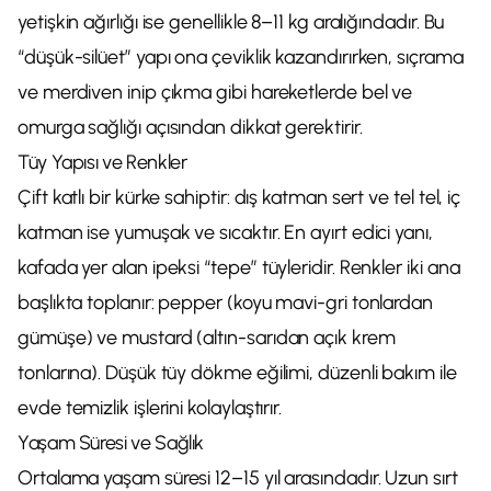
yetişkin ağırlığı ise genellikle 8–11 kg aralığındadır. Bu
“düşük-silüet” yapı ona çeviklik kazandırırken, sıçrama
ve merdiven inip çıkma gibi hareketlerde bel ve
omurga sağlığı açısından dikkat gerektirir.
Tüy Yapısı ve Renkler
Çift katlı bir kürke sahiptir: dış katman sert ve tel tel, iç
katman ise yumuşak ve sıcaktır. En ayırt edici yanı,
kafada yer alan ipeksi “tepe” tüyleridir. Renkler iki ana
başlıkta toplanır: pepper (koyu mavi-gri tonlardan
gümüşe) ve mustard (altın-sarıdan açık krem
tonlarına). Düşük tüy dökme eğilimi, düzenli bakım ile
evde temizlik işlerini kolaylaştırır.
Yaşam Süresi ve Sağlık
Ortalama yaşam süresi 12–15 yıl arasındadır. Uzun sırt