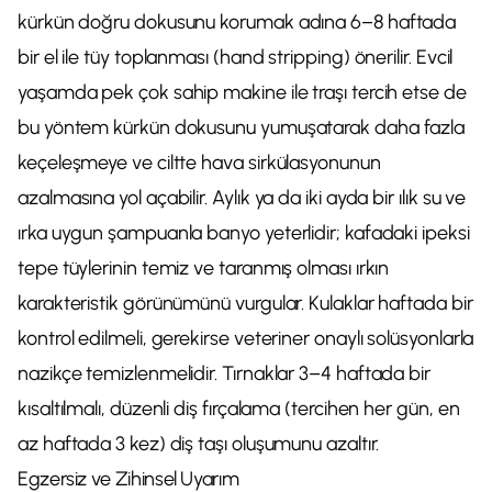
kürkün doğru dokusunu korumak adına 6–8 haftada
bir el ile tüy toplanması (hand stripping) önerilir. Evcil
yaşamda pek çok sahip makine ile traşı tercih etse de
bu yöntem kürkün dokusunu yumuşatarak daha fazla
keçeleşmeye ve ciltte hava sirkülasyonunun
azalmasına yol açabilir. Aylık ya da iki ayda bir ılık su ve
ırka uygun şampuanla banyo yeterlidir; kafadaki ipeksi
tepe tüylerinin temiz ve taranmış olması ırkın
karakteristik görünümünü vurgular. Kulaklar haftada bir
kontrol edilmeli, gerekirse veteriner onaylı solüsyonlarla
nazikçe temizlenmelidir. Tırnaklar 3–4 haftada bir
kısaltılmalı, düzenli diş fırçalama (tercihen her gün, en
az haftada 3 kez) diş taşı oluşumunu azaltır.
Egzersiz ve Zihinsel Uyarım