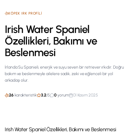
KÖPEK
IRK PROFILI
Irish Water Spaniel
Özellikleri, Bakımı ve
Beslenmesi
İrlanda Su Spanieli, enerjik ve suyu seven bir retriever ırkıdır. Doğru
bakım ve beslenmeyle ailelere sadık, zeki ve eğlenceli bir yol
arkadaşı olur.
26
karakteristik
3.2
/
5
0
yorum
01 Kasım 2025
Irish Water Spaniel Özellikleri, Bakımı ve Beslenmesi