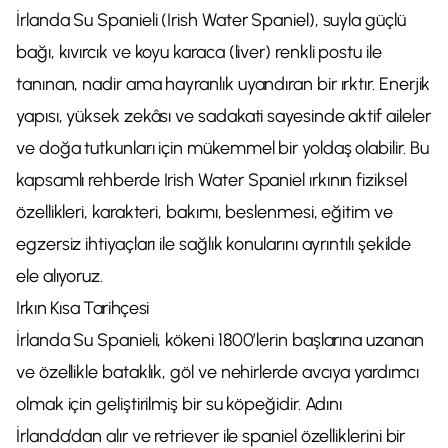
İrlanda Su Spanieli (Irish Water Spaniel), suyla güçlü
bağı, kıvırcık ve koyu karaca (liver) renkli postu ile
tanınan, nadir ama hayranlık uyandıran bir ırktır. Enerjik
yapısı, yüksek zekâsı ve sadakati sayesinde aktif aileler
ve doğa tutkunları için mükemmel bir yoldaş olabilir. Bu
kapsamlı rehberde Irish Water Spaniel ırkının fiziksel
özellikleri, karakteri, bakımı, beslenmesi, eğitim ve
egzersiz ihtiyaçları ile sağlık konularını ayrıntılı şekilde
ele alıyoruz.
Irkın Kısa Tarihçesi
İrlanda Su Spanieli, kökeni 1800’lerin başlarına uzanan
ve özellikle bataklık, göl ve nehirlerde avcıya yardımcı
olmak için geliştirilmiş bir su köpeğidir. Adını
İrlanda’dan alır ve retriever ile spaniel özelliklerini bir