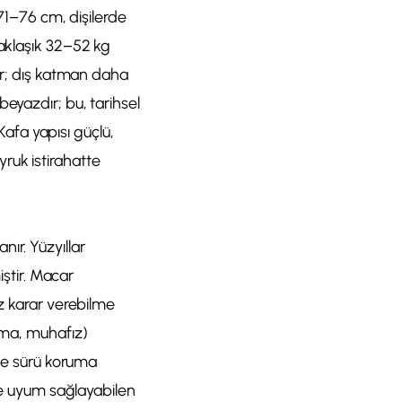
 71–76 cm, dişilerde
yaklaşık 32–52 kg
şur; dış katman daha
eyazdır; bu, tarihsel
 Kafa yapısı güçlü,
ruk istirahatte
ır. Yüzyıllar
iştir. Macar
ız karar verebilme
uma, muhafız)
 ve sürü koruma
lde uyum sağlayabilen