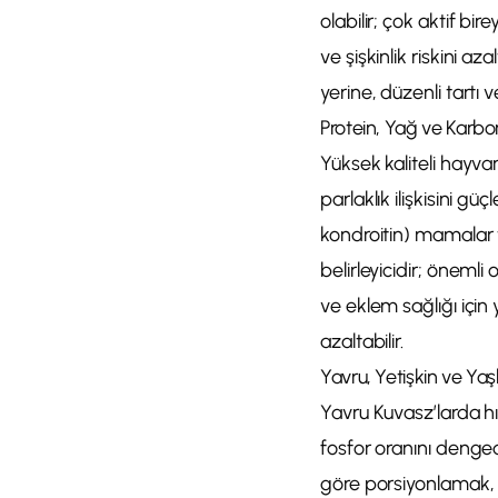
olabilir; çok aktif bi
ve şişkinlik riskini
yerine, düzenli tartı
Protein, Yağ ve Karb
Yüksek kaliteli hayvan
parlaklık ilişkisini g
kondroitin) mamalar te
belirleyicidir; öneml
ve eklem sağlığı için ya
azaltabilir.
Yavru, Yetişkin ve Ya
Yavru Kuvasz’larda hı
fosfor oranını denged
göre porsiyonlamak, o