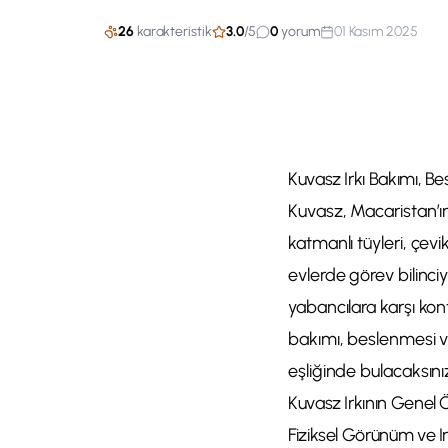
26
karakteristik
3.0
/
5
0
yorum
01 Kasım 2025
Kuvasz Irkı Bakımı, Be
Kuvasz, Macaristan’ın 
katmanlı tüyleri, çev
evlerde görev bilinci
yabancılara karşı kont
bakımı, beslenmesi ve
eşliğinde bulacaksını
Kuvasz Irkının Genel Öz
Fiziksel Görünüm ve I