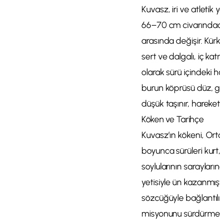
Kuvasz, iri ve atletik
66–70 cm civarındadır
arasında değişir. Kür
sert ve dalgalı, iç k
olarak sürü içindeki h
burun köprüsü düz, g
düşük taşınır, hareket
Köken ve Tarihçe
Kuvasz’ın kökeni, Ort
boyunca sürüleri kurt,
soylularının saraylar
yetisiyle ün kazanmış
sözcüğüyle bağlantılı
misyonunu sürdürmekle