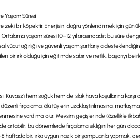
 ve Yaşam Süresi
ve zeki bir köpektir. Enerjisini doğru yönlendirmek için günl
ır. Ortalama yaşam süresi 10–12 yıl arasındadır; bu süre den
eal vücut ağırlığı ve güvenli yaşam şartlarıyla desteklendiğin
en bir ırk olduğu için eğitimde sabır ve netlik, başarıyı beli
sı, Kuvasz’ı hem soğuk hem de ıslak hava koşullarına karşı day
 düzenli fırçalama, ölü tüylerin uzaklaştırılmasına, matlaş
klenmesine yardımcı olur. Mevsim geçişlerinde (özellikle ilk
de artabilir; bu dönemlerde fırçalama sıklığını her gün olac
–8 haftada bir, ırka uygun nazik bir şampuanla yapmak, deri 