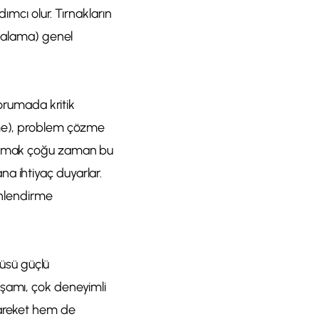
ımcı olur. Tırnakların
rçalama) genel
korumada kritik
eme), problem çözme
olaşmak çoğu zaman bu
ana ihtiyaç duyarlar.
önlendirme
düsü güçlü
aşamı, çok deneyimli
hareket hem de