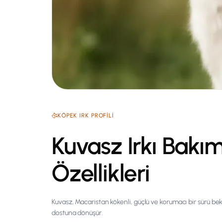
KÖPEK
IRK PROFILI
Kuvasz Irkı Bakı
Özellikleri
Kuvasz, Macaristan kökenli, güçlü ve korumacı bir sürü bekç
dostuna dönüşür.