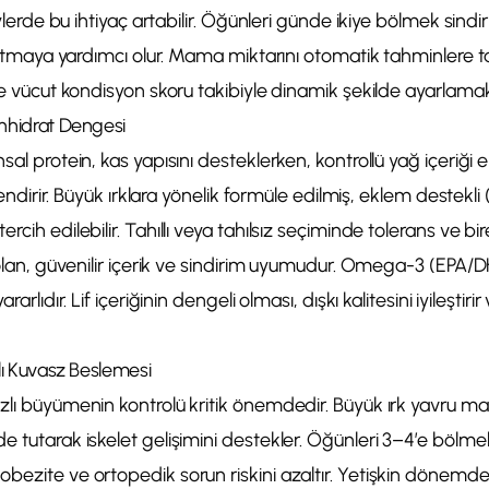
reylerde bu ihtiyaç artabilir. Öğünleri günde ikiye bölmek sindi
 azaltmaya yardımcı olur. Mama miktarını otomatik tahminle
 ve vücut kondisyon skoru takibiyle dinamik şekilde ayarlam
onhidrat Dengesi
sal protein, kas yapısını desteklerken, kontrollü yağ içeriği e
üçlendirir. Büyük ırklara yönelik formüle edilmiş, eklem destekl
rcih edilebilir. Tahıllı veya tahılsız seçiminde tolerans ve bir
i olan, güvenilir içerik ve sindirim uyumudur. Omega-3 (EPA/D
rarlıdır. Lif içeriğinin dengeli olması, dışkı kalitesini iyileştiri
şlı Kuvasz Beslemesi
zlı büyümenin kontrolü kritik önemdedir. Büyük ırk yavru ma
e tutarak iskelet gelişimini destekler. Öğünleri 3–4’e bölmek
bezite ve ortopedik sorun riskini azaltır. Yetişkin dönemde