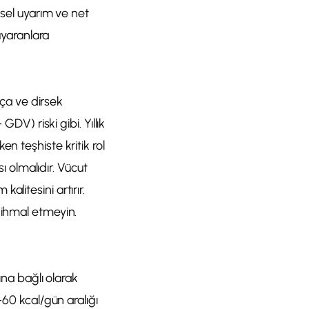
nsel uyarım ve net
uyaranlara
lça ve dirsek
DV) riski gibi. Yıllık
n teşhiste kritik rol
sı olmalıdır. Vücut
litesini artırır.
 ihmal etmeyin.
ına bağlı olarak
–60 kcal/gün aralığı