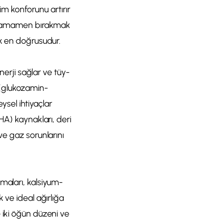
rim konforunu artırır
re tamamen bırakmak
ak en doğrusudur.
nerji sağlar ve tüy-
i (glukozamin-
eysel ihtiyaçlar
HA) kaynakları, deri
r ve gaz sorunlarını
maları, kalsiyum-
 ve ideal ağırlığa
 iki öğün düzeni ve