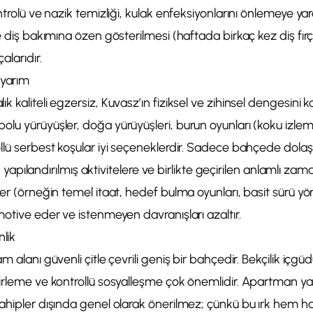
ntrolü ve nazik temizliği, kulak enfeksiyonlarını önlemeye yard
ve diş bakımına özen gösterilmesi (haftada birkaç kez diş fı
alarıdır.
Uyarım
k kaliteli egzersiz, Kuvasz’ın fiziksel ve zihinsel dengesini 
olu yürüyüşler, doğa yürüyüşleri, burun oyunları (koku izl
ollü serbest koşular iyi seçeneklerdir. Sadece bahçede d
ir; yapılandırılmış aktivitelere ve birlikte geçirilen anlamlı zam
ler (örneğin temel itaat, hedef bulma oyunları, basit sürü y
motive eder ve istenmeyen davranışları azaltır.
lik
m alanı güvenli çitle çevrili geniş bir bahçedir. Bekçilik içgü
lirleme ve kontrollü sosyalleşme çok önemlidir. Apartman y
sahipler dışında genel olarak önerilmez; çünkü bu ırk hem 