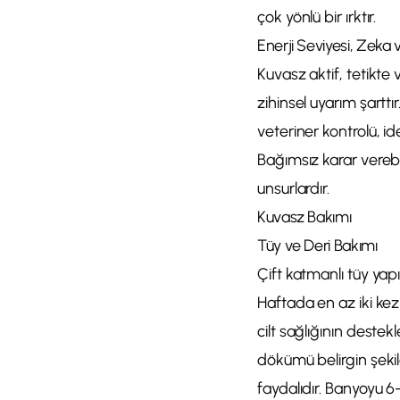
çok yönlü bir ırktır.
Enerji Seviyesi, Zeka
Kuvasz aktif, tetikte 
zihinsel uyarım şartt
veteriner kontrolü, id
Bağımsız karar verebil
unsurlardır.
Kuvasz Bakımı
Tüy ve Deri Bakımı
Çift katmanlı tüy yapı
Haftada en az iki kez
cilt sağlığının deste
dökümü belirgin şekil
faydalıdır. Banyoyu 6