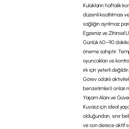
Kulakların haftalık ko
düzenli kısaltılması 
sağlığın ayrılmaz parç
Egzersiz ve Zihinsel 
Günlük 60–90 dakikalı
öneme sahiptir. Temp
oyuncakları ve kontr
ırk için yeterli değild
Görev odaklı aktivite
benzetimleri) onları 
Yaşam Alanı ve Güven
Kuvasz için ideal yaşa
olduğundan, sınır be
ve son derece aktif 