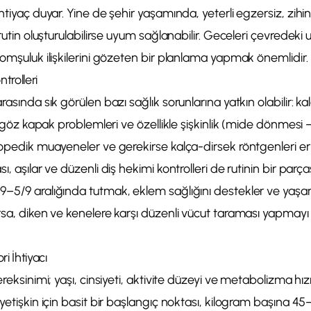
ihtiyaç duyar. Yine de şehir yaşamında, yeterli egzersiz, zihi
 rutin oluşturulabilirse uyum sağlanabilir. Geceleri çevredeki 
komşuluk ilişkilerini gözeten bir planlama yapmak önemlidir.
trolleri
rasında sık görülen bazı sağlık sorunlarına yatkın olabilir: ka
i, göz kapak problemleri ve özellikle şişkinlik (mide dönmesi – G
topedik muayeneler ve gerekirse kalça-dirsek röntgenleri erke
ı, aşılar ve düzenli diş hekimi kontrolleri de rutinin bir parça
–5/9 aralığında tutmak, eklem sağlığını destekler ve yaşam ka
rsa, diken ve kenelere karşı düzenli vücut taraması yapmayı
i İhtiyacı
ereksinimi; yaşı, cinsiyeti, aktivite düzeyi ve metabolizma hız
 yetişkin için basit bir başlangıç noktası, kilogram başına 45