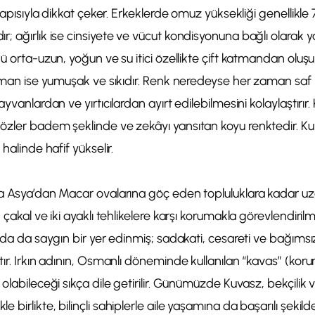
 yapısıyla dikkat çeker. Erkeklerde omuz yüksekliği genellikle
; ağırlık ise cinsiyete ve vücut kondisyonuna bağlı olarak 
kü orta-uzun, yoğun ve su itici özellikte çift katmandan olu
atman ise yumuşak ve sıkıdır. Renk neredeyse her zaman saf b
ayvanlardan ve yırtıcılardan ayırt edilebilmesini kolaylaştırır.
özler badem şeklinde ve zekâyı yansıtan koyu renktedir. Kuy
 halinde hafif yükselir.
a Asya’dan Macar ovalarına göç eden topluluklara kadar uzan
 çakal ve iki ayaklı tehlikelere karşı korumakla görevlendirilm
ında da saygın bir yer edinmiş; sadakati, cesareti ve bağıms
tır. Irkın adının, Osmanlı döneminde kullanılan “kavas” (kor
 olabileceği sıkça dile getirilir. Günümüzde Kuvasz, bekçilik
 birlikte, bilinçli sahiplerle aile yaşamına da başarılı şeki