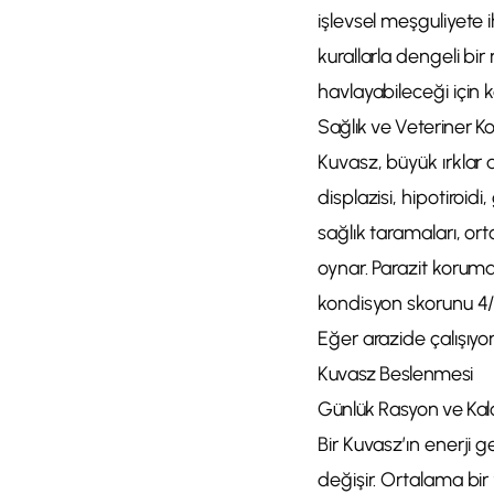
işlevsel meşguliyete 
kurallarla dengeli bir
havlayabileceği için 
Sağlık ve Veteriner Kon
Kuvasz, büyük ırklar a
displazisi, hipotiroid
sağlık taramaları, or
oynar. Parazit korumas
kondisyon skorunu 4/9
Eğer arazide çalışıyo
Kuvasz Beslenmesi
Günlük Rasyon ve Kalor
Bir Kuvasz’ın enerji g
değişir. Ortalama bir