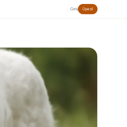
Giriş
Üye ol