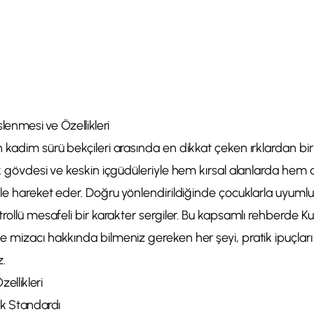
slenmesi ve Özellikleri
kadim sürü bekçileri arasında en dikkat çeken ırklardan biridi
ik gövdesi ve keskin içgüdüleriyle hem kırsal alanlarda hem 
yle hareket eder. Doğru yönlendirildiğinde çocuklarla uyumlu,
rollü mesafeli bir karakter sergiler. Bu kapsamlı rehberde Kuv
 mizacı hakkında bilmeniz gereken her şeyi, pratik ipuçları 
z.
ellikleri
rk Standardı