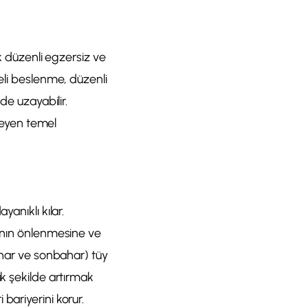
ük düzenli egzersiz ve
geli beslenme, düzenli
de uzayabilir.
rleyen temel
anıklı kılar.
manın önlenmesine ve
bahar ve sonbahar) tüy
ak şekilde artırmak
bariyerini korur.