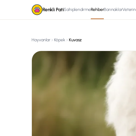
Renkli Pati
Sahiplendirme
Rehber
Barınaklar
Veterin
Hayvanlar
Köpek
Kuvasz