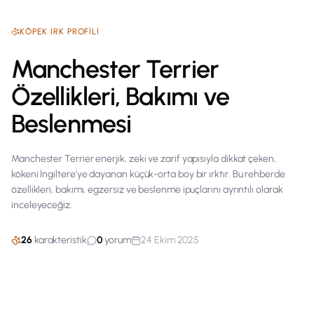
KÖPEK
IRK PROFILI
Manchester Terrier
Özellikleri, Bakımı ve
Beslenmesi
Manchester Terrier enerjik, zeki ve zarif yapısıyla dikkat çeken,
kökeni İngiltere’ye dayanan küçük-orta boy bir ırktır. Bu rehberde
özellikleri, bakımı, egzersiz ve beslenme ipuçlarını ayrıntılı olarak
inceleyeceğiz.
26
karakteristik
0
yorum
24 Ekim 2025