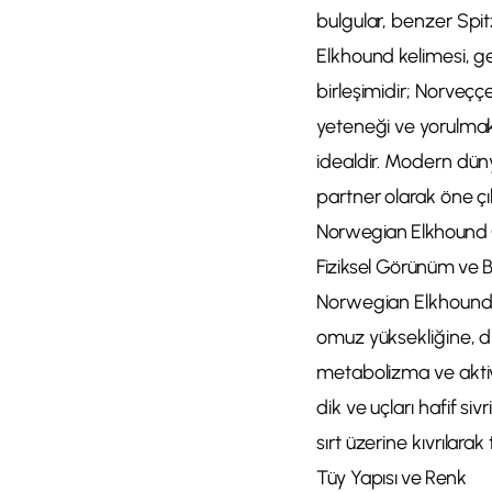
bulgular, benzer Spitz
Elkhound kelimesi, g
birleşimidir; Norveççe
yeteneği ve yorulmak 
idealdir. Modern düny
partner olarak öne çı
Norwegian Elkhound Öz
Fiziksel Görünüm ve B
Norwegian Elkhound o
omuz yüksekliğine, diş
metabolizma ve aktivit
dik ve uçları hafif s
sırt üzerine kıvrılarak
Tüy Yapısı ve Renk