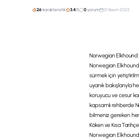
26
karakteristik
3.4
/
5
0
yorum
01 Kasım 2025
Norwegian Elkhound: Ö
Norwegian Elkhound, N
sürmek için yetiştirilm
uyanık bakışlarıyla he
koruyucu ve cesur kar
kapsamlı rehberde No
bilmeniz gereken her
Köken ve Kısa Tarihçe
Norwegian Elkhound, İ