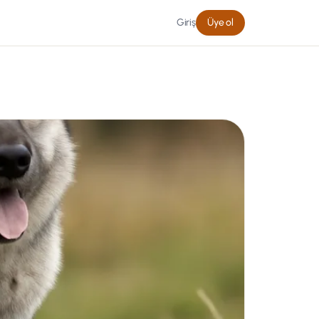
Giriş
Üye ol