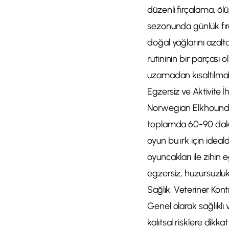
düzenli fırçalama, ölü
sezonunda günlük fırç
doğal yağlarını azalt
rutininin bir parçası 
uzamadan kısaltılmalı
Egzersiz ve Aktivite İh
Norwegian Elkhound, 
toplamda 60-90 dakik
oyun bu ırk için idea
oyuncakları ile zihin 
egzersiz, huzursuzluk,
Sağlık, Veteriner Kont
Genel olarak sağlıklı 
kalıtsal risklere dikka