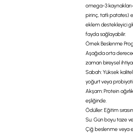
omega-3 kaynakları de
pirinç, tatlı patates)
eklem destekleyici glu
fayda sağlayabilir.
Örnek Beslenme Pro
Aşağıda orta derecede
zaman bireysel ihtiyaç
Sabah: Yüksek kalite
yoğurt veya probiyoti
Akşam: Protein ağırlı
eşliğinde.
Ödüller: Eğitim sıras
Su: Gün boyu taze ve
Çiğ beslenme veya ev