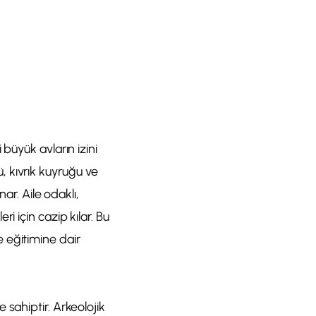
büyük avların izini
kü, kıvrık kuyruğu ve
ar. Aile odaklı,
i için cazip kılar. Bu
 eğitimine dair
sahiptir. Arkeolojik