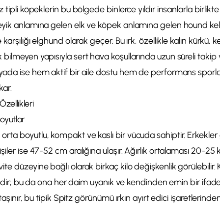
 tipli köpeklerin bu bölgede binlerce yıldır insanlarla birlikte
eyik anlamına gelen elk ve köpek anlamına gelen hound kel
 karşılığı elghund olarak geçer. Bu ırk, özellikle kalın kürkü,
bilmeyen yapısıyla sert hava koşullarında uzun süreli takip 
ada ise hem aktif bir aile dostu hem de performans sporlar
kar.
ellikleri
oyutlar
rta boyutlu, kompakt ve kaslı bir vücuda sahiptir. Erkekler
iler ise 47-52 cm aralığına ulaşır. Ağırlık ortalaması 20-25 
e düzeyine bağlı olarak birkaç kilo değişkenlik görülebilir. K
ivridir; bu da ona her daim uyanık ve kendinden emin bir ifad
 taşınır, bu tipik Spitz görünümü ırkın ayırt edici işaretlerinden 