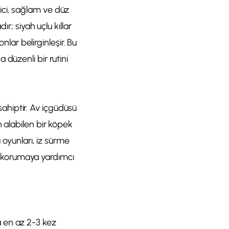
itici, sağlam ve düz
r; siyah uçlu kıllar
ar belirginleşir. Bu
düzenli bir rutini
ahiptir. Av içgüdüsü
 alabilen bir köpek
 oyunları, iz sürme
ni korumaya yardımcı
 en az 2-3 kez