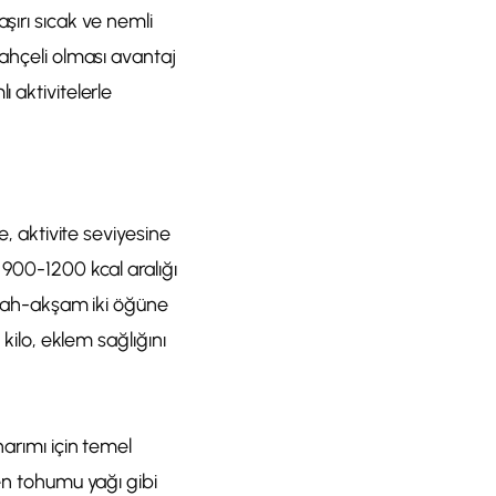
şırı sıcak ve nemli
bahçeli olması avantaj
 aktivitelerle
e, aktivite seviyesine
 900-1200 kcal aralığı
sabah-akşam iki öğüne
 kilo, eklem sağlığını
narımı için temel
ten tohumu yağı gibi