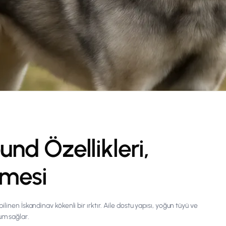
nd Özellikleri,
nmesi
linen İskandinav kökenli bir ırktır. Aile dostu yapısı, yoğun tüyü ve
um sağlar.