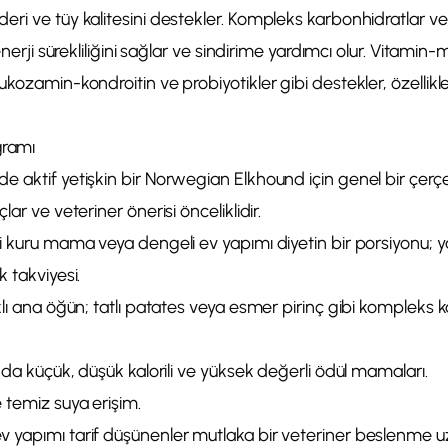
ri ve tüy kalitesini destekler. Kompleks karbonhidratlar ve 
 enerji sürekliliğini sağlar ve sindirime yardımcı olur. Vitamin
kozamin-kondroitin ve probiyotikler gibi destekler, özellikle
gramı
 aktif yetişkin bir Norwegian Elkhound için genel bir çerçev
lar ve veteriner önerisi önceliklidir.
li kuru mama veya dengeli ev yapımı diyetin bir porsiyonu; 
k takviyesi.
klı ana öğün; tatlı patates veya esmer pirinç gibi kompleks 
ında küçük, düşük kalorili ve yüksek değerli ödül mamaları.
 temiz suya erişim.
 yapımı tarif düşünenler mutlaka bir veteriner beslenme 