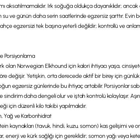
mı aksatılmamalıdır. Irk soğuğa oldukça dayanıklıdır; ancak a
in su ve günün daha serin saatlerinde egzersiz şarttır. Evin 
çe egzersizi tek başına yeterli değildir; kontrollü ve anlamlı
 ve Porsiyonlama
ırk olan Norwegian Elkhound için kalori ihtiyacı yaşa, cinsiyet
 değişir. Yetişkin, orta derecede aktif bir birey için günlük
; yoğun egzersiz günlerinde bu ihtiyaç artabilir. Porsiyonlar 
 sindirim daha dengeli olur ve iştah kontrolü kolaylaşır. Aşırı
i için düzenli kilo takibi yapılmalıdır.
in, Yağ ve Karbonhidrat
tein kaynakları (tavuk, hindi, kuzu, somon) kas gelişimi ve o
r, enerji ve kürk sağlığı için gereklidir; somon yağı veya ke