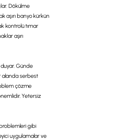
ağlar. Dökülme
ak aşırı banyo kürkün
ak kontrolü tımar
aklar aşırı
ç duyar. Günde
r alanda serbest
 problem çözme
önemlidir. Yetersiz
 problemleri gibi
önleyici uygulamalar ve