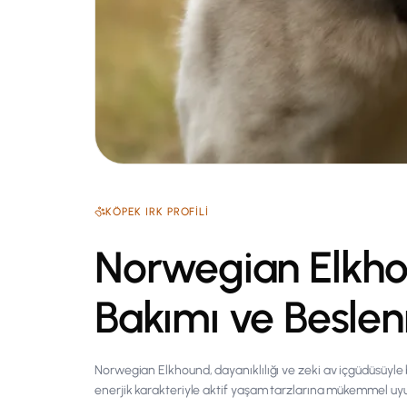
KÖPEK
IRK PROFILI
Norwegian Elkhou
Bakımı ve Besle
Norwegian Elkhound, dayanıklılığı ve zeki av içgüdüsüyle bi
enerjik karakteriyle aktif yaşam tarzlarına mükemmel uy