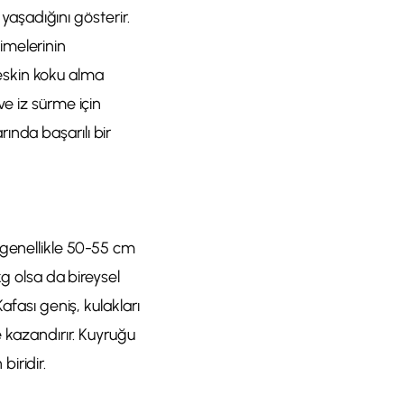
 yaşadığını gösterir.
imelerinin
 keskin koku alma
ve iz sürme için
ında başarılı bir
 genellikle 50-55 cm
kg olsa da bireysel
afası geniş, kulakları
e kazandırır. Kuyruğu
biridir.