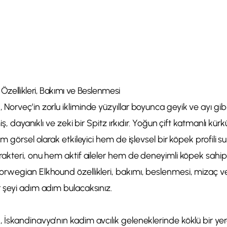
zellikleri, Bakımı ve Beslenmesi
orveç’in zorlu ikliminde yüzyıllar boyunca geyik ve ayı gibi 
iş, dayanıklı ve zeki bir Spitz ırkıdır. Yoğun çift katmanlı kür
m görsel olarak etkileyici hem de işlevsel bir köpek profili sun
akteri, onu hem aktif aileler hem de deneyimli köpek sahipler
rwegian Elkhound özellikleri, bakımı, beslenmesi, mizaç ve
 şeyi adım adım bulacaksınız.
skandinavya’nın kadim avcılık geleneklerinde köklü bir yere 