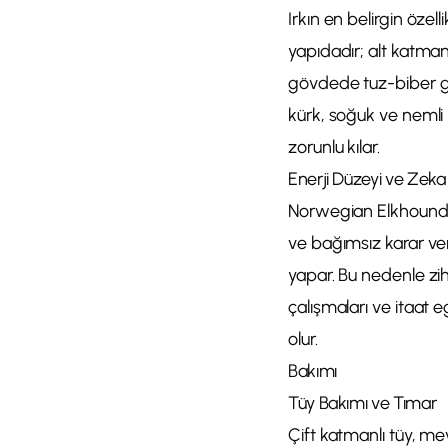
Irkın en belirgin özell
yapıdadır; alt katman 
gövdede tuz-biber gö
kürk, soğuk ve nemli 
zorunlu kılar.
Enerji Düzeyi ve Zeka
Norwegian Elkhound y
ve bağımsız karar ver
yapar. Bu nedenle zihi
çalışmaları ve itaat e
olur.
Bakımı
Tüy Bakımı ve Tımar
Çift katmanlı tüy, m