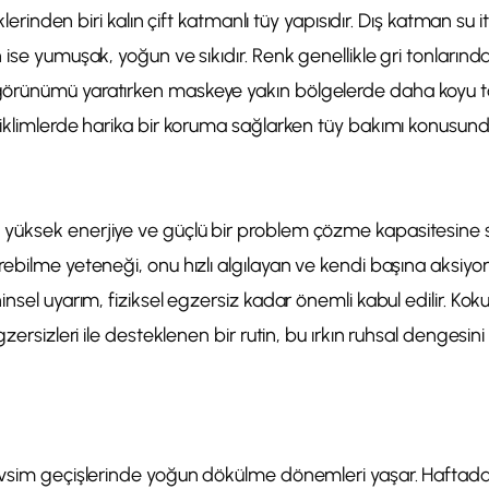
iklerinden biri kalın çift katmanlı tüy yapısıdır. Dış katman su 
ise yumuşak, yoğun ve sıkıdır. Renk genellikle gri tonlarındadı
rünümü yaratırken maskeye yakın bölgelerde daha koyu tonl
iklimlerde harika bir koruma sağlarken tüy bakımı konusunda 
üksek enerjiye ve güçlü bir problem çözme kapasitesine s
ebilme yeteneği, onu hızlı algılayan ve kendi başına aksiyon
nsel uyarım, fiziksel egzersiz kadar önemli kabul edilir. Koku
gzersizleri ile desteklenen bir rutin, bu ırkın ruhsal dengesi
evsim geçişlerinde yoğun dökülme dönemleri yaşar. Haftada