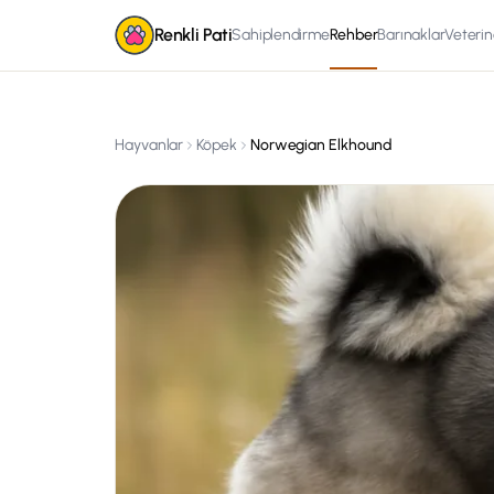
Renkli Pati
Sahiplendirme
Rehber
Barınaklar
Veterin
Hayvanlar
Köpek
Norwegian Elkhound