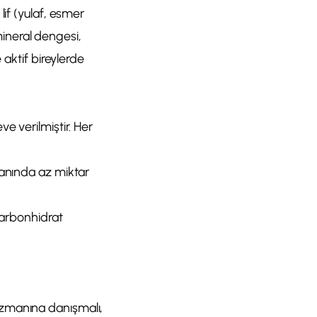
lif (yulaf, esmer
-mineral dengesi,
 aktif bireylerde
e verilmiştir. Her
yanında az miktar
karbonhidrat
uzmanına danışmalı,