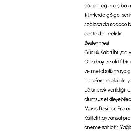
düzenli ağız-diş bakı
iklimlerde gölge, ser
sağlasa da sadece bah
desteklenmelidir.
Beslenmesi
Günlük Kalori İhtiyacı
Orta boy ve aktif bir 
ve metabolizmaya göre
bir referans olabilir
bölünerek verildiğinde
olumsuz etkileyebileceğ
Makro Besinler: Prote
Kaliteli hayvansal pro
öneme sahiptir. Yağla