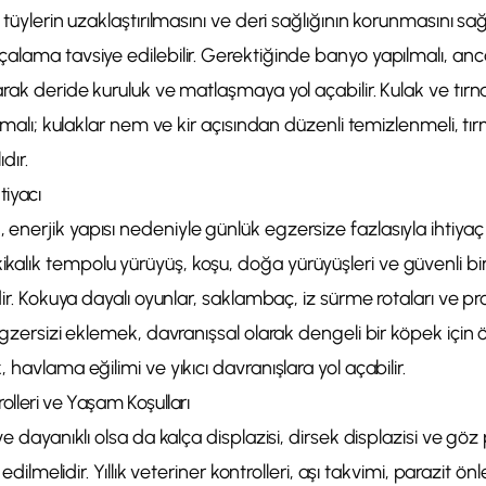
 tüylerin uzaklaştırılmasını ve deri sağlığının korunmasını s
alama tavsiye edilebilir. Gerektiğinde banyo yapılmalı, anc
arak deride kuruluk ve matlaşmaya yol açabilir. Kulak ve tırn
olmalı; kulaklar nem ve kir açısından düzenli temizlenmeli, tırn
dır.
tiyacı
enerjik yapısı nedeniyle günlük egzersize fazlasıyla ihtiya
alık tempolu yürüyüş, koşu, doğa yürüyüşleri ve güvenli bi
ldir. Kokuya dayalı oyunlar, saklambaç, iz sürme rotaları ve
egzersizi eklemek, davranışsal olarak dengeli bir köpek için 
 havlama eğilimi ve yıkıcı davranışlara yol açabilir.
rolleri ve Yaşam Koşulları
ve dayanıklı olsa da kalça displazisi, dirsek displazisi ve göz
t edilmelidir. Yıllık veteriner kontrolleri, aşı takvimi, parazit 