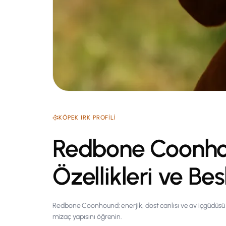
KÖPEK
IRK PROFILI
Redbone Coonho
Özellikleri ve Be
Redbone Coonhound; enerjik, dost canlısı ve av içgüdüsü gü
mizaç yapısını öğrenin.