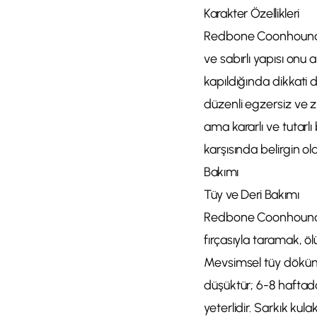
Karakter Özellikleri
Redbone Coonhound yum
ve sabırlı yapısı onu
kapıldığında dikkati 
düzenli egzersiz ve z
ama kararlı ve tutarlı
karşısında belirgin o
Bakımı
Tüy ve Deri Bakımı
Redbone Coonhound'un 
fırçasıyla taramak, ölü
Mevsimsel tüy dökümü 
düşüktür; 6-8 haftad
yeterlidir. Sarkık kul