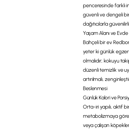
penceresinde farklı in
güvenli ve dengeli bir
dağıtıcılarla güvenilirli
Yaşam Alanı ve Evd
Bahçeli bir ev Redbo
yeter ki günlük egzer
olmalıdır; kokuyu taki
düzenli temizlik ve uy
artırılmalı, zenginleş
Beslenmesi
Günlük Kalori ve Porsi
Orta-iri yapılı, aktif
metabolizmaya göre değ
veya çalışan köpekle