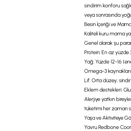
sindirim konforu sağ
veya sonrasında yoğ
Besin İçeriği ve Mama
Kaliteli kuru mama ya
Genel olarak şu param
Protein: En az yüzde
Yağ: Yüzde 12-16 (ener
Omega-3 kaynakları: 
Lif: Orta düzey; sindi
Eklem destekleri: Glu
Alerjiye yatkın bireyle
tüketimi her zaman se
Yaşa ve Aktiviteye G
Yavru Redbone Coonhou