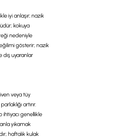
e iyi anlaşır; nazik
çlüdür; kokuya
steği nedeniyle
ğilimi gösterir; nazik
le dış uyaranlar
iven veya tüy
rlaklığı artırır.
ihtiyacı genellikle
uanla yıkamak
ır; haftalık kulak