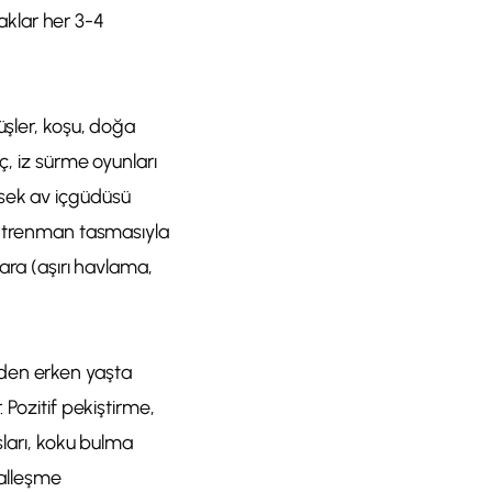
naklar her 3-4
üşler, koşu, doğa
ç, iz sürme oyunları
ksek av içgüdüsü
 antrenman tasmasıyla
ara (aşırı havlama,
zden erken yaşta
 Pozitif pekiştirme,
sları, koku bulma
yalleşme