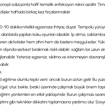
onaylı solüsyonla hafif temizlik enfeksiyon riskini azaltır. Tır
 dişler haftada birkaç kez fırçalanmalıdır.
0-90 dakika nitelikli egzersize ihtiyaç duyar. Tempolu yürüy
i alanlarda yapılan koku oyunları idealdir. İp atma, saklamba
çeren aktiviteler hem zihni hem de bedeni meşgul eder. Yü
n dışında serbest bırakmak riskli olabilir; sağlam bir uzun
ğlanabilir. Yetersiz egzersiz, sıkılma ve istenmeyen davranışl
bilir.
e
itime olumlu tepki verir; ancak burun üstün gelir. Bu yü
(gel, otur, bekle, bırak) üzerinde çalışmak büyük önem taşır.
eğitim yöntemleri en etkili yaklaşımdır. Burun çalışması sean
eğitimi gibi teknikler dikkatini toplamasına yardımcı olur. Sos