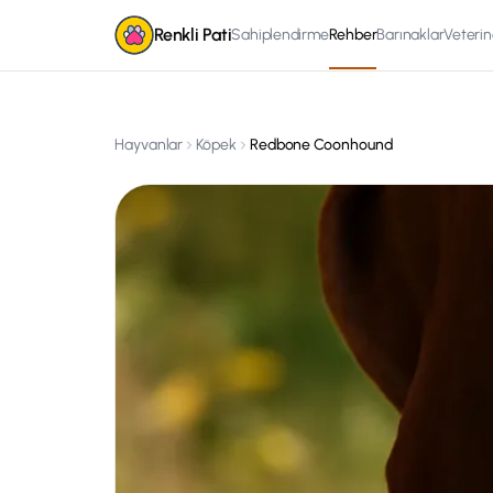
Renkli Pati
Sahiplendirme
Rehber
Barınaklar
Veterin
Hayvanlar
Köpek
Redbone Coonhound