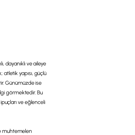
, dayanıklı ve aileye
; atletik yapısı, güçlü
tir. Günümüzde ise
ilgi görmektedir. Bu
puçları ve eğlenceli
i ve muhtemelen