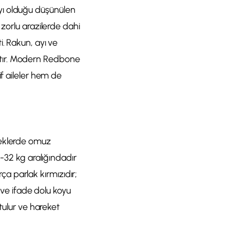
payı olduğu düşünülen
 zorlu arazilerde dahi
. Rakun, ayı ve
ştır. Modern Redbone
if aileler hem de
keklerde omuz
0-32 kg aralığındadır
rça parlak kırmızıdır;
ı ve ifade dolu koyu
tulur ve hareket