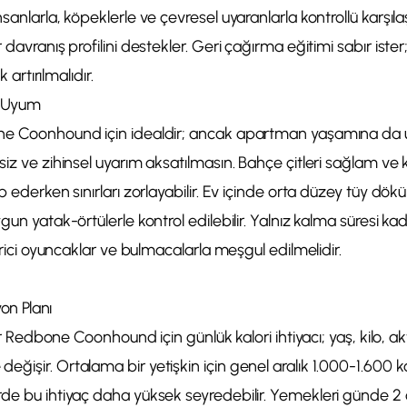
sanlarla, köpeklerle ve çevresel uyaranlarla kontrollü karşıla
 davranış profilini destekler. Geri çağırma eğitimi sabır iste
k artırılmalıdır.
e Uyum
ne Coonhound için idealdir; ancak apartman yaşamına da u
siz ve zihinsel uyarım aksatılmasın. Bahçe çitleri sağlam ve k
p ederken sınırları zorlayabilir. Ev içinde orta düzey tüy dökü
gun yatak-örtülerle kontrol edilebilir. Yalnız kalma süresi ka
tirici oyuncaklar ve bulmacalarla meşgul edilmelidir.
yon Planı
 bir Redbone Coonhound için günlük kalori ihtiyacı; yaş, kilo, ak
işir. Ortalama bir yetişkin için genel aralık 1.000-1.600 kcal
rde bu ihtiyaç daha yüksek seyredebilir. Yemekleri günde 