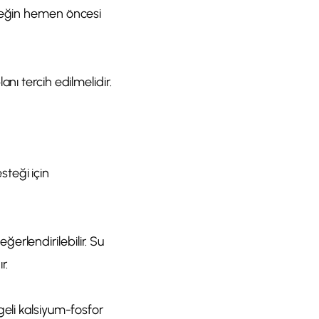
emeğin hemen öncesi
nı tercih edilmelidir.
teği için
eğerlendirilebilir. Su
r.
geli kalsiyum-fosfor