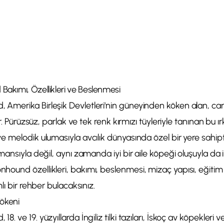
kımı, Özellikleri ve Beslenmesi
erika Birleşik Devletleri'nin güneyinden köken alan, canlı
r. Pürüzsüz, parlak ve tek renk kırmızı tüyleriyle tanınan bu ırk
e melodik ulumasıyla avcılık dünyasında özel bir yere sahip
mansıyla değil, aynı zamanda iyi bir aile köpeği oluşuyla da 
und özellikleri, bakımı, beslenmesi, mizaç yapısı, eğitim i
lı bir rehber bulacaksınız.
Kökeni
. ve 19. yüzyıllarda İngiliz tilki tazıları, İskoç av köpekler