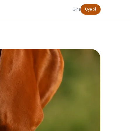
Giriş
Üye ol