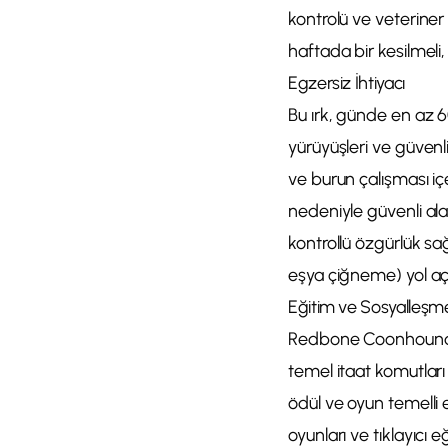
kontrolü ve veteriner 
haftada bir kesilmeli,
Egzersiz İhtiyacı
Bu ırk, günde en az 6
yürüyüşleri ve güvenl
ve burun çalışması i
nedeniyle güvenli ala
kontrollü özgürlük sa
eşya çiğneme) yol aça
Eğitim ve Sosyalleşm
Redbone Coonhound eğ
temel itaat komutları 
ödül ve oyun temelli 
oyunları ve tıklayıcı 