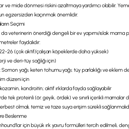
lar ve mide dönmesi riskini azaltmaya yardımcı olabilir. Y
un egzersizden kaçınmak önemlidir.
ların Seçimi
 da veterinerin önerdiği dengeli bir ev yapımı/ıslak mama pla
etreler faydalıdır:
 22-26 (çok aktif/çalışan köpeklerde daha yüksek)
ji ve deri-tüy sağlığı için)
Somon yağı, keten tohumu yağı; tüy parlaklığı ve eklem des
rim düzeni için
kozamin, kondroitin; aktif ırklarda fayda sağlayabilir
rde tek proteinli (ör. geyik, ördek) ve sınırlı içerikli mamalar d
rbest olmalı, temiz ve taze suya erişim sürekli sağlanmalıdı
öre Beslenme
nd'lar için büyük ırk yavru formülleri tercih edilmeli, den