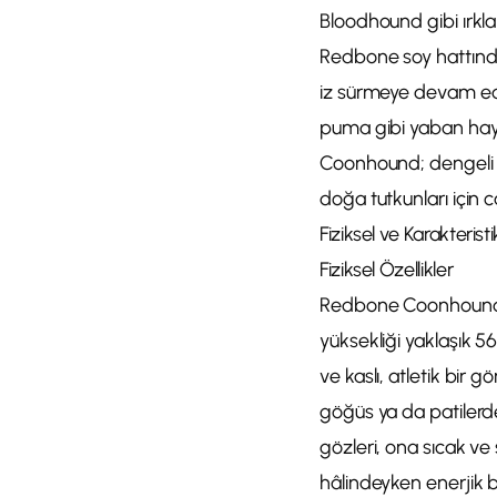
Bloodhound gibi ırklar
Redbone soy hattından
iz sürmeye devam edeb
puma gibi yaban hay
Coonhound; dengeli mi
doğa tutkunları için ca
Fiziksel ve Karakteristi
Fiziksel Özellikler
Redbone Coonhound or
yüksekliği yaklaşık 5
ve kaslı, atletik bir 
göğüs ya da patilerde 
gözleri, ona sıcak ve
hâlindeyken enerjik bir