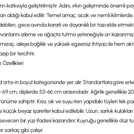
ın katkısıyla geliştirilmiştir. Adını, ırkın gelişiminde önemli 
 aldığı kabul edilir. Temel amaç; sıcak ve nemli iklimlerde,
ilen, gece avında kararlı ve dayanıklı bir tazı elde etmekti
vanlarını izleme ve ağaçta tutma yeteneğiyle ün kazanmı
zaç, aileye bağlılık ve yüksek egzersiz ihtiyacı ile hem akt
zip bir tercihtir.
k Özellikleri
ta-iri boyut kategorisinde yer alır. Standartlara göre er
6-69 cm, dişilerde 53-66 cm arasındadır. Ağırlık genellikle 2
görünüme sahiptir. Kısa, sık ve suyu iten yapıdaki tüyleri tek pa
küçük beyaz işaretler kabul edilebilir. Uzun, sarkık kulaklar
 sevecen bir yüz ifadesi kazandırır. Kuyruğu genellikle düz tu
 sarkaç gibi çalışır.