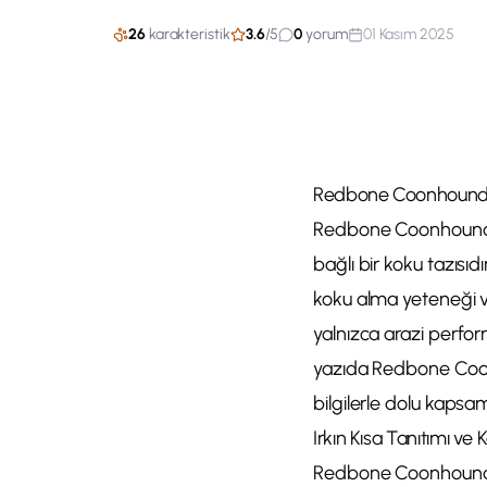
26
karakteristik
3.6
/
5
0
yorum
01 Kasım 2025
Redbone Coonhound Ba
Redbone Coonhound, Am
bağlı bir koku tazısıdı
koku alma yeteneği v
yalnızca arazi perfor
yazıda Redbone Coonho
bilgilerle dolu kapsam
Irkın Kısa Tanıtımı ve 
Redbone Coonhound, 18