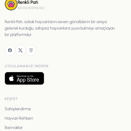
Renkli Pati
SEVGI KÖPRÜSÜ
Renkli Pati, sokak hayvanlarını seven gönüllülerin bir araya
gelerek kurduğu, sahipsiz hayvanlara yuva bulmayı amaçlayan
bir platformdur.
UYGULAMAMIZI INDIRIN
KEŞFET
Sahiplendirme
Hayvan Rehberi
Barınaklar