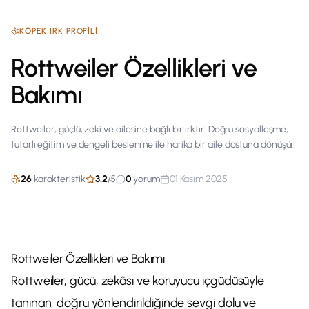
KÖPEK
IRK PROFILI
Rottweiler Özellikleri ve
Bakımı
Rottweiler; güçlü, zeki ve ailesine bağlı bir ırktır. Doğru sosyalleşme,
tutarlı eğitim ve dengeli beslenme ile harika bir aile dostuna dönüşür.
26
karakteristik
3.2
/
5
0
yorum
01 Kasım 2025
Rottweiler Özellikleri ve Bakımı
Rottweiler, gücü, zekâsı ve koruyucu içgüdüsüyle
tanınan, doğru yönlendirildiğinde sevgi dolu ve