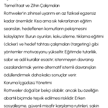
Temel İtaat ve Zihin Çalışmaları
Rottweiler’ın zihinsel uyarımı en az fiziksel egzersiz
kadar önemlidir. Kısa ama sık tekrarlanan eğitim
seansları, hedeflenen komutların pekişmesini
kolaylaştırır. Burun oyunları, koku izleme, tıklama eğitimi
(clicker) ve hedef tahtası çalışmaları (targeting) gibi
yöntemler motivasyonu yükseltir. Eğitimde tutarlılık,
sabır ve adil kurallar esastır; istenmeyen davranışı
cezalandırmak yerine alternatif istemli davranışları
ödüllendirmek daha kalıcı sonuçlar verir.
Koruma İçgüdüsü Yönetimi
Rottweiler doğal bir bekçi olabilir; ancak bu özelliğin
abartılı biçimde teşvik edilmesi risklidir. Erken
sosyalleşme, güvenli misafir karşılama rutinleri, sakin