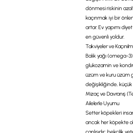
dönmesi riskinin aza
kaçınmak iyi bir önle
artar. Ev yapımı diy
en güvenli yoldur.
Takviyeler ve Kaçınıl
Balık yağı (omega-3) 
glukozamin ve kondroit
üzüm ve kuru üzüm gib
değişikliğinde, küçük
Mizaç ve Davranış (
Ailelerle Uyumu
Setter köpekleri insa
ancak her köpekte oldu
canlısıdır; bekçilik ye