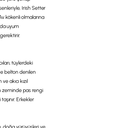
enleriyle, Irish Setter
 Av kökenli olmalarına
a da uyum
erektirir.
ıları, tüylerdeki
nde belton denilen
ve akıcı kızıl
yah zeminde pas rengi
 taşınır. Erkekler
u, doğa yürüyüşleri ve