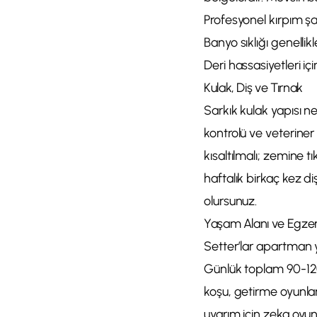
Profesyonel kırpım şart
Banyo sıklığı genellik
Deri hassasiyetleri i
Kulak, Diş ve Tırnak
Sarkık kulak yapısı ne
kontrolü ve veteriner
kısaltılmalı; zemine t
haftalık birkaç kez d
olursunuz.
Yaşam Alanı ve Egzers
Setter’lar apartman 
Günlük toplam 90-120 
koşu, getirme oyunlar
uyarım için zeka oyun