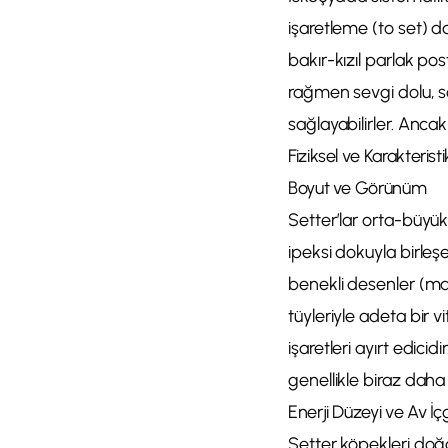
işaretleme (to set) da
bakır-kızıl parlak po
rağmen sevgi dolu, s
sağlayabilirler. Ancak
Fiziksel ve Karakteristi
Boyut ve Görünüm
Setter’lar orta-büyük ı
ipeksi dokuyla birleşe
benekli desenler (mavi
tüyleriyle adeta bir 
işaretleri ayırt edicid
genellikle biraz daha i
Enerji Düzeyi ve Av İ
Setter köpekleri doğa