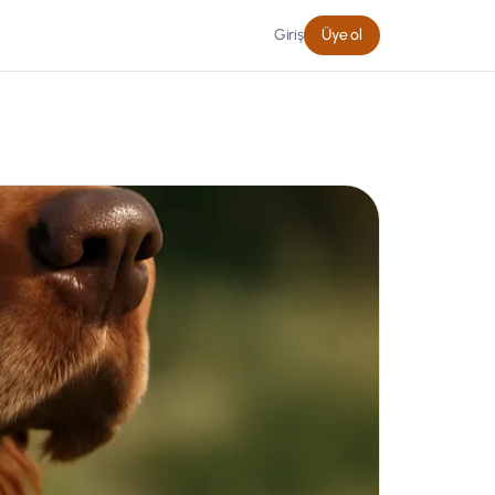
Giriş
Üye ol