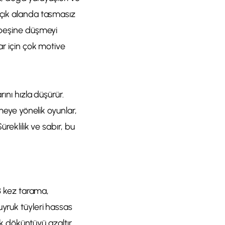
açık alanda tasmasız
u peşine düşmeyi
ar için çok motive
ını hızla düşürür.
zmeye yönelik oyunlar,
reklilik ve sabır, bu
-3 kez tarama,
uyruk tüyleri hassas
 döküntüyü azaltır.