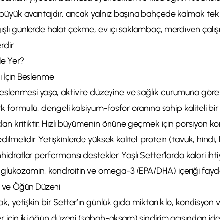
çe büyük avantajdır, ancak yalnız başına bahçede kalmak tek 
ğışlı günlerde halat çekme, ev içi saklambaç, merdiven çalı
rdir.
Ne Yer?
lı İçin Beslenme
beslenmesi yaşa, aktivite düzeyine ve sağlık durumuna göre 
 ırk formüllü, dengeli kalsiyum-fosfor oranına sahip kaliteli 
dan kritiktir. Hızlı büyümenin önüne geçmek için porsiyon kon
lmelidir. Yetişkinlerde yüksek kaliteli protein (tavuk, hindi, b
onhidratlar performansı destekler. Yaşlı Setter’larda kalori ihti
 glukozamin, kondroitin ve omega-3 (EPA/DHA) içeriği fayda 
 ve Öğün Düzeni
ak, yetişkin bir Setter’ın günlük gıda miktarı kilo, kondisyon 
tter için iki öğün düzeni (sabah-akşam) sindirim açısından id