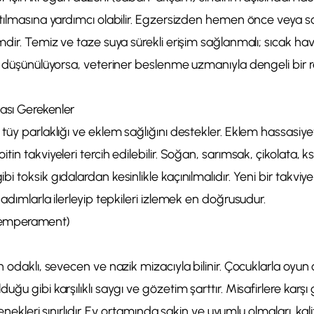
ltılmasına yardımcı olabilir. Egzersizden hemen önce veya 
mdir. Temiz ve taze suya sürekli erişim sağlanmalı; sıcak ha
et düşünülüyorsa, veteriner beslenme uzmanıyla dengeli bir 
ması Gerekenler
tüy parlaklığı ve eklem sağlığını destekler. Eklem hassasiyet
in takviyeleri tercih edilebilir. Soğan, sarımsak, çikolata, ksil
i toksik gıdalardan kesinlikle kaçınılmalıdır. Yeni bir takv
 adımlarla ilerleyip tepkileri izlemek en doğrusudur.
Temperament)
n odaklı, sevecen ve nazik mizacıyla bilinir. Çocuklarla oyu
ğu gibi karşılıklı saygı ve gözetim şarttır. Misafirlere karşı
tenekleri sınırlıdır. Ev ortamında sakin ve uyumlu olmaları, kal