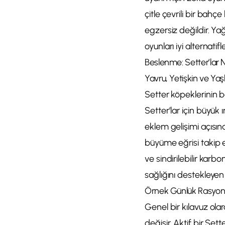
çitle çevrili bir bah
egzersiz değildir. Ya
oyunları iyi alternatifle
Beslenme: Setter’lar 
Yavru, Yetişkin ve Yaş
Setter köpeklerinin 
Setter’lar için büyük
eklem gelişimi açısın
büyüme eğrisi takip edi
ve sindirilebilir karb
sağlığını destekleyen
Örnek Günlük Rasyon
Genel bir kılavuz olar
değişir. Aktif bir Se