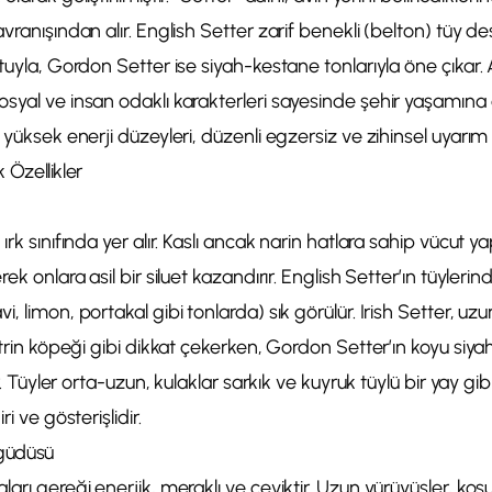
vranışından alır. English Setter zarif benekli (belton) tüy des
stuyla, Gordon Setter ise siyah-kestane tonlarıyla öne çıkar.
osyal ve insan odaklı karakterleri sayesinde şehir yaşamın
 yüksek enerji düzeyleri, düzenli egzersiz ve zihinsel uyarım g
k Özellikler
rk sınıfında yer alır. Kaslı ancak narin hatlara sahip vücut yap
rek onlara asil bir siluet kazandırır. English Setter’ın tüyleri
, limon, portakal gibi tonlarda) sık görülür. Irish Setter, uzun 
vitrin köpeği gibi dikkat çekerken, Gordon Setter’ın koyu si
ir. Tüyler orta-uzun, kulaklar sarkık ve kuyruk tüylü bir yay gibi
ri ve gösterişlidir.
çgüdüsü
ları gereği enerjik, meraklı ve çeviktir. Uzun yürüyüşler, koş