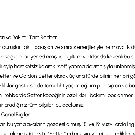
leri ve Bakımı: Tam Rehber
f duruşları, akıllı bakışları ve sınırsız enerjileriyle hem avcı
 sağlam bir yer edinmiştir. İngiltere ve İrlanda kökenli bu cin
lirleyip hareketsiz kalarak “set” yapma davranışıyla ünlenm
 Setter ve Gordon Setter olarak üç ana türde bilinir; her biri
lılıklar gösterse de temel ihtiyaçlar, eğitim prensipleri ve b
ı rehberde Setter köpeğinin özellikleri, bakımı, beslenmesi
ir aradığınız tüm bilgileri bulacaksınız.
Genel Bilgiler
n bu yana avcıların gözdesi olmuş, 18. ve 19. yüzyıllarda İngi
larak geliştirilmiştir. “Setter” adını, avın yerini belirledikle