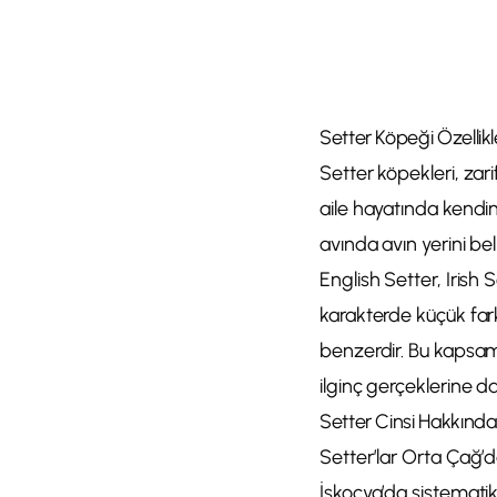
Setter Köpeği Özellik
Setter köpekleri, zari
aile hayatında kendine
avında avın yerini be
English Setter, Irish
karakterde küçük fark
benzerdir. Bu kapsaml
ilginç gerçeklerine da
Setter Cinsi Hakkında 
Setter’lar Orta Çağ’da
İskoçya’da sistematik o