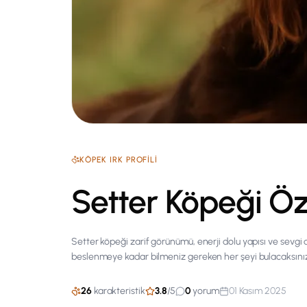
KÖPEK
IRK PROFILI
Setter Köpeği Öze
Setter köpeği zarif görünümü, enerji dolu yapısı ve sevgi
beslenmeye kadar bilmeniz gereken her şeyi bulacaksını
26
karakteristik
3.8
/
5
0
yorum
01 Kasım 2025