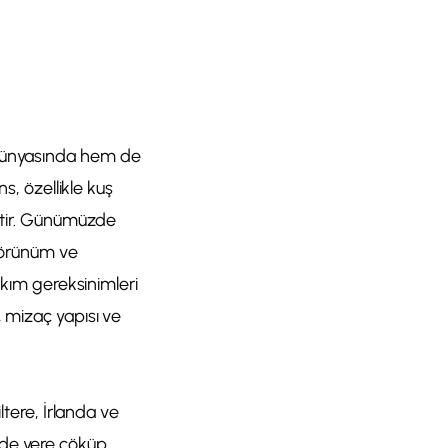
lık dünyasında hem de
s, özellikle kuş
iştir. Günümüzde
 görünüm ve
akım gereksinimleri
, mizaç yapısı ve
ltere, İrlanda ve
rinde yere çöküp