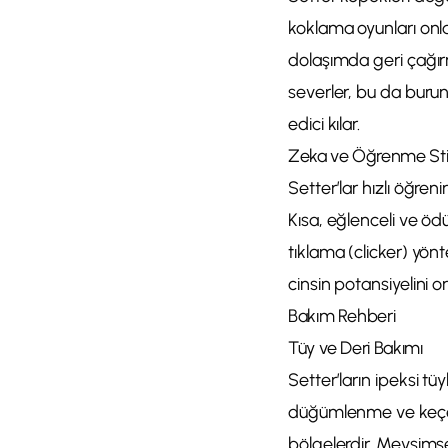
koklama oyunları onla
dolaşımda geri çağırm
severler, bu da burun
edici kılar.
Zeka ve Öğrenme Stil
Setter’lar hızlı öğren
Kısa, eğlenceli ve ödü
tıklama (clicker) yönt
cinsin potansiyelini or
Bakım Rehberi
Tüy ve Deri Bakımı
Setter’ların ipeksi tü
düğümlenme ve keçeleş
bölgelerdir. Mevsims