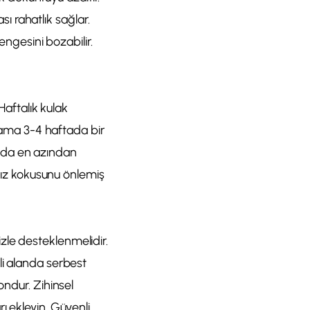
sı rahatlık sağlar.
engesini bozabilir.
Haftalık kulak
alama 3-4 haftada bir
ya da en azından
ağız kokusunu önlemiş
zle desteklenmelidir.
li alanda serbest
ondur. Zihinsel
ı ekleyin. Güvenli