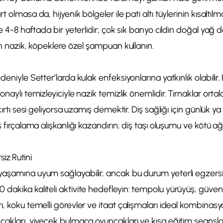
 olmasa da, hijyenik bölgeler ile pati altı tüylerinin kısaltılma
le 4-8 haftada bir yeterlidir; çok sık banyo cildin doğal yağ d
çin nazik, köpeklere özel şampuan kullanın.
deniyle Setter’larda kulak enfeksiyonlarına yatkınlık olabilir. 
 onaylı temizleyiciyle nazik temizlik önemlidir. Tırnaklar ort
ıkırtı sesi geliyorsa uzamış demektir. Diş sağlığı için günlük 
iş fırçalama alışkanlığı kazandırın; diş taşı oluşumu ve kötü 
iz Rutini
yaşamına uyum sağlayabilir, ancak bu durum yeterli egzersi
dakika kaliteli aktivite hedefleyin: tempolu yürüyüş, güven
ı, koku temelli görevler ve itaat çalışmaları ideal kombinasy
cakları, yiyecek bulmaca oyuncakları ve kısa eğitim seanslar