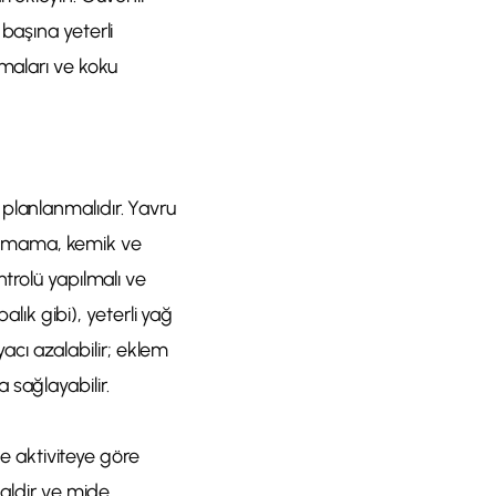
başına yeterli
şmaları ve koku
planlanmalıdır. Yavru
bir mama, kemik ve
trolü yapılmalı ve
alık gibi), yeterli yağ
yacı azalabilir; eklem
sağlayabilir.
ve aktiviteye göre
ealdir ve mide