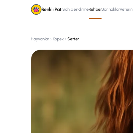
Renkli Pati
Sahiplendirme
Rehber
Barınaklar
Veterin
Hayvanlar
Köpek
Setter