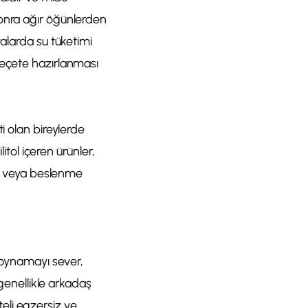
sonra ağır öğünlerden
valarda su tüketimi
reçete hazırlanması
i olan bireylerde
itol içeren ürünler,
iye veya beslenme
n oynamayı sever,
 genellikle arkadaş
iteli egzersiz ve