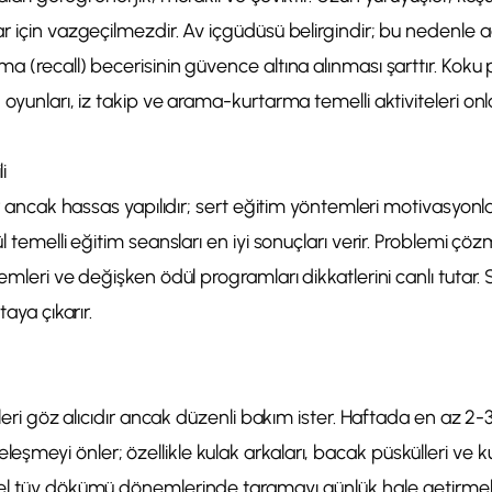
r için vazgeçilmezdir. Av içgüdüsü belirgindir; bu nedenle 
a (recall) becerisinin güvence altına alınması şarttır. Kok
 oyunları, iz takip ve arama-kurtarma temelli aktiviteleri onl
i
ir ancak hassas yapılıdır; sert eğitim yöntemleri motivasyonlar
l temelli eğitim seansları en iyi sonuçları verir. Problemi çö
emleri ve değişken ödül programları dikkatlerini canlı tutar. Sü
taya çıkarır.
yleri göz alıcıdır ancak düzenli bakım ister. Haftada en az 2
meyi önler; özellikle kulak arkaları, bacak püskülleri ve k
el tüy dökümü dönemlerinde taramayı günlük hale getirmek