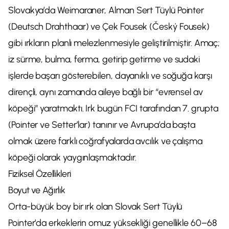
Slovakya’da Weimaraner, Alman Sert Tüylü Pointer
(Deutsch Drahthaar) ve Çek Fousek (Český Fousek)
gibi ırkların planlı melezlenmesiyle geliştirilmiştir. Amaç;
iz sürme, bulma, ferma, getirip getirme ve sudaki
işlerde başarı gösterebilen, dayanıklı ve soğuğa karşı
dirençli, aynı zamanda aileye bağlı bir “evrensel av
köpeği” yaratmaktı. Irk bugün FCI tarafından 7. grupta
(Pointer ve Setter’lar) tanınır ve Avrupa’da başta
olmak üzere farklı coğrafyalarda avcılık ve çalışma
köpeği olarak yaygınlaşmaktadır.
Fiziksel Özellikleri
Boyut ve Ağırlık
Orta-büyük boy bir ırk olan Slovak Sert Tüylü
Pointer’da erkeklerin omuz yüksekliği genellikle 60–68