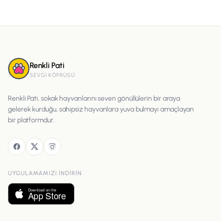
Renkli Pati
SEVGI KÖPRÜSÜ
Renkli Pati, sokak hayvanlarını seven gönüllülerin bir araya
gelerek kurduğu, sahipsiz hayvanlara yuva bulmayı amaçlayan
bir platformdur.
UYGULAMAMIZI INDIRIN