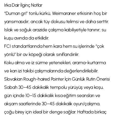
Irka Dair İlginç Notlar
“Duman gri” tonlu kürkü, Weimaraner etkisinin hoş bir
yansımasıdır; ancak tüy dokusu telimsi ve daha serttir.
Islak ve soğuk arazide çalışma kabiliyetiyle tanınır; su
kuşu avında da etkilidir.
FCI standartlarında hem kara hem su işlerinde “çok
yönlü” bir av köpeği olarak sınıflandırılır.
Koku alma ve iz sürme yetenekleri, arama-kurtarma
ve kan izi takibi çalışmalarında değerlendirilebilir.
Slovakian Rough-haired Pointer İçin Günlük Rutin Önerisi
Sabah 30–45 dakikalık tempolu yürüyüş veya koşu,
gün içinde 10–15 dakikalık kısa eğitim seansları ve
akşam saatlerinde 30–45 dakikalık oyun/çalışma,
çoğu birey için ideal bir denge sağlar. Haftada birkaç