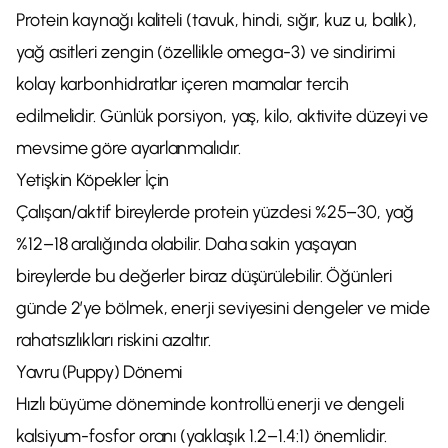
Protein kaynağı kaliteli (tavuk, hindi, sığır, kuz u, balık),
yağ asitleri zengin (özellikle omega-3) ve sindirimi
kolay karbonhidratlar içeren mamalar tercih
edilmelidir. Günlük porsiyon, yaş, kilo, aktivite düzeyi ve
mevsime göre ayarlanmalıdır.
Yetişkin Köpekler İçin
Çalışan/aktif bireylerde protein yüzdesi %25–30, yağ
%12–18 aralığında olabilir. Daha sakin yaşayan
bireylerde bu değerler biraz düşürülebilir. Öğünleri
günde 2’ye bölmek, enerji seviyesini dengeler ve mide
rahatsızlıkları riskini azaltır.
Yavru (Puppy) Dönemi
Hızlı büyüme döneminde kontrollü enerji ve dengeli
kalsiyum-fosfor oranı (yaklaşık 1.2–1.4:1) önemlidir.