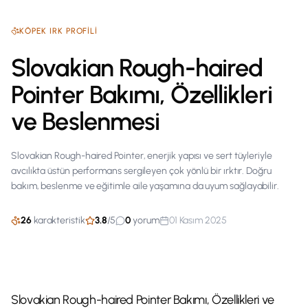
KÖPEK
IRK PROFILI
Slovakian Rough-haired
Pointer Bakımı, Özellikleri
ve Beslenmesi
Slovakian Rough-haired Pointer, enerjik yapısı ve sert tüyleriyle
avcılıkta üstün performans sergileyen çok yönlü bir ırktır. Doğru
bakım, beslenme ve eğitimle aile yaşamına da uyum sağlayabilir.
26
karakteristik
3.8
/
5
0
yorum
01 Kasım 2025
Slovakian Rough-haired Pointer Bakımı, Özellikleri ve