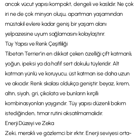
ancak vücut yapısı kompakt, dengeli ve kaslıdır. Ne çok
iri ne de çok minyon oluşu, apartman yaşamından
müstakil evlere kadar geniş bir yaşam alanı
yelpazesine uyum sağlamasını kolaylaştırır.
Tüy Yapısı ve Renk Çeşitliliği
Tibetan Terrier’in en dikkat çeken özelliği çift katmanlı,
yoğun, ipeksi ya da hafif sert dokulu tüyleridir. Alt
katman yünlü ve koruyucu, üst katman ise daha uzun
ve akıcıdır. Renk skalası oldukça geniştir: beyaz, krem,
altın, siyah, gri, çikolata ve bunların kırçıllı
kombinasyonları yaygındır. Tüy yapısı düzenli bakım
istediğinden, tımar rutini aksatılmamalıdır.
Enerji Düzeyi ve Zeka
Zeki, meraklı ve gözlemci bir ırktır. Enerji seviyesi orta-