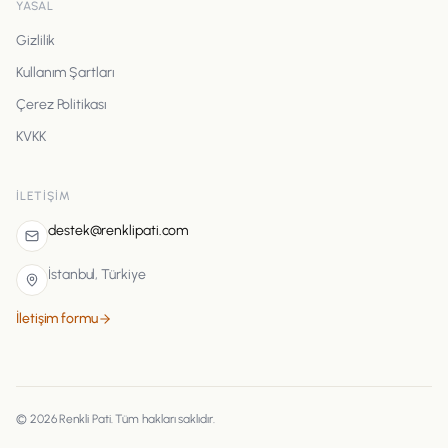
YASAL
Gizlilik
Kullanım Şartları
Çerez Politikası
KVKK
İLETIŞIM
destek@renklipati.com
İstanbul, Türkiye
İletişim formu
©
2026
Renkli Pati
. Tüm hakları saklıdır.