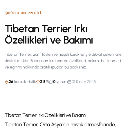
KÖPEK
IRK PROFILI
Tibetan Terrier Irkı
Özellikleri ve Bakımı
Tibetan Terrier, zarif tüyleri ve neşeli karakteriyle dikkat çeken, aile
dostu bir ırktır. Bu kapsamlı rehberde özellikleri, bakımı, beslenmesi
ve eğitimi hakkında pratik ipuçları bulacaksınız.
26
karakteristik
2.8
/
5
0
yorum
01 Kasım 2025
Tibetan Terrier Irkı Özellikleri ve Bakımı
Tibetan Terrier, Orta Asya’nın mistik atmosferinde,