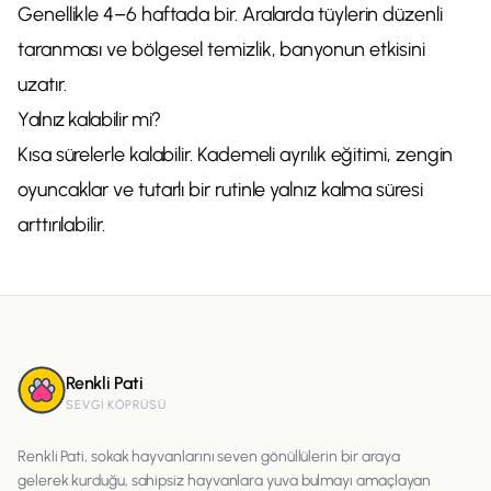
Genellikle 4–6 haftada bir. Aralarda tüylerin düzenli
taranması ve bölgesel temizlik, banyonun etkisini
uzatır.
Yalnız kalabilir mi?
Kısa sürelerle kalabilir. Kademeli ayrılık eğitimi, zengin
oyuncaklar ve tutarlı bir rutinle yalnız kalma süresi
arttırılabilir.
Renkli Pati
SEVGI KÖPRÜSÜ
Renkli Pati, sokak hayvanlarını seven gönüllülerin bir araya
gelerek kurduğu, sahipsiz hayvanlara yuva bulmayı amaçlayan