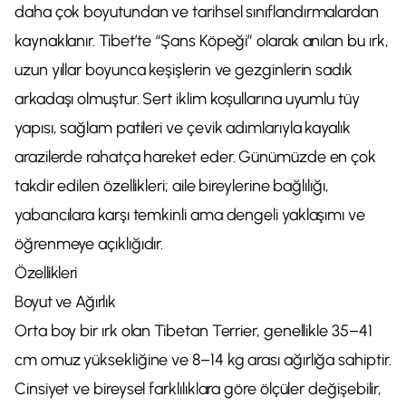
daha çok boyutundan ve tarihsel sınıflandırmalardan
kaynaklanır. Tibet’te “Şans Köpeği” olarak anılan bu ırk,
uzun yıllar boyunca keşişlerin ve gezginlerin sadık
arkadaşı olmuştur. Sert iklim koşullarına uyumlu tüy
yapısı, sağlam patileri ve çevik adımlarıyla kayalık
arazilerde rahatça hareket eder. Günümüzde en çok
takdir edilen özellikleri; aile bireylerine bağlılığı,
yabancılara karşı temkinli ama dengeli yaklaşımı ve
öğrenmeye açıklığıdır.
Özellikleri
Boyut ve Ağırlık
Orta boy bir ırk olan Tibetan Terrier, genellikle 35–41
cm omuz yüksekliğine ve 8–14 kg arası ağırlığa sahiptir.
Cinsiyet ve bireysel farklılıklara göre ölçüler değişebilir,