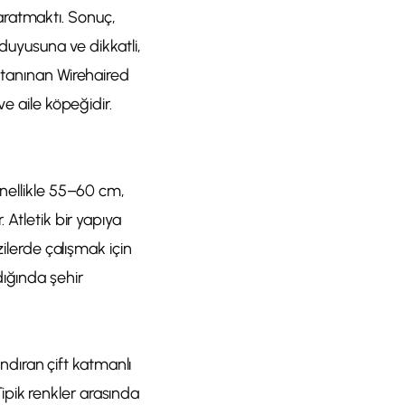
aratmaktı. Sonuç,
 duyusuna ve dikkatli,
n tanınan Wirehaired
ve aile köpeğidir.
enellikle 55–60 cm,
 Atletik bir yapıya
zilerde çalışmak için
dığında şehir
ındıran çift katmanlı
 Tipik renkler arasında