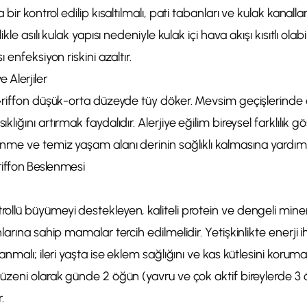
bir kontrol edilip kısaltılmalı, pati tabanları ve kulak kanalla
kle asılı kulak yapısı nedeniyle kulak içi hava akışı kısıtlı olab
 enfeksiyon riskini azaltır.
Alerjiler
Griffon düşük-orta düzeyde tüy döker. Mevsim geçişlerinde 
ığını artırmak faydalıdır. Alerjiye eğilim bireysel farklılık gös
me ve temiz yaşam alanı derinin sağlıklı kalmasına yardımcı
riffon Beslenmesi
lü büyümeyi destekleyen, kaliteli protein ve dengeli minera
arına sahip mamalar tercih edilmelidir. Yetişkinlikte enerji ih
nmalı; ileri yaşta ise eklem sağlığını ve kas kütlesini korum
üzeni olarak günde 2 öğün (yavru ve çok aktif bireylerde 3 
.