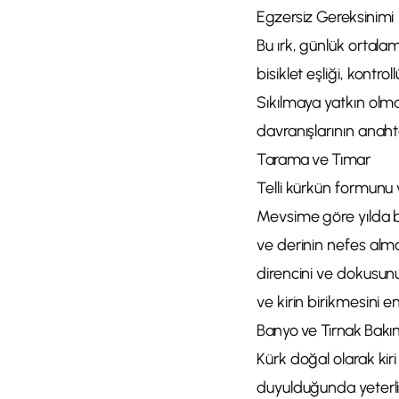
Egzersiz Gereksinimi
Bu ırk, günlük ortalam
bisiklet eşliği, kontr
Sıkılmaya yatkın olma
davranışlarının anahta
Tarama ve Tımar
Telli kürkün formunu v
Mevsime göre yılda bir
ve derinin nefes alma
direncini ve dokusunu 
ve kirin birikmesini en
Banyo ve Tırnak Bakı
Kürk doğal olarak kir
duyulduğunda yeterlid