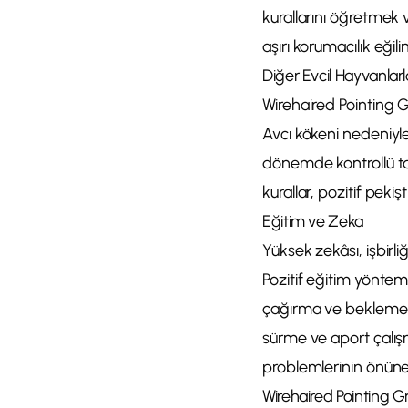
kurallarını öğretmek 
aşırı korumacılık eğilim
Diğer Evcil Hayvanla
Wirehaired Pointing G
Avcı kökeni nedeniyle 
dönemde kontrollü tan
kurallar, pozitif pekiş
Eğitim ve Zeka
Yüksek zekâsı, işbirl
Pozitif eğitim yönteml
çağırma ve bekleme-k
sürme ve aport çalışma
problemlerinin önüne
Wirehaired Pointing G