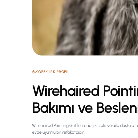
KÖPEK
IRK PROFILI
Wirehaired Pointin
Bakımı ve Besle
Wirehaired Pointing Griffon enerjik, zeki ve aile dostu bi
evde uyumlu bir refakatçidir.