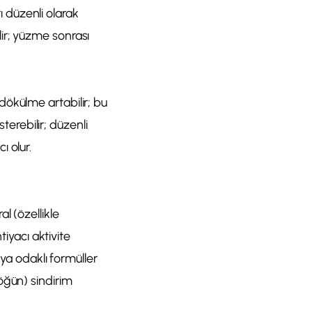
rı düzenli olarak
ilir; yüzme sonrası
dökülme artabilir; bu
terebilir; düzenli
 olur.
l (özellikle
tiyacı aktivite
aya odaklı formüller
öğün) sindirim