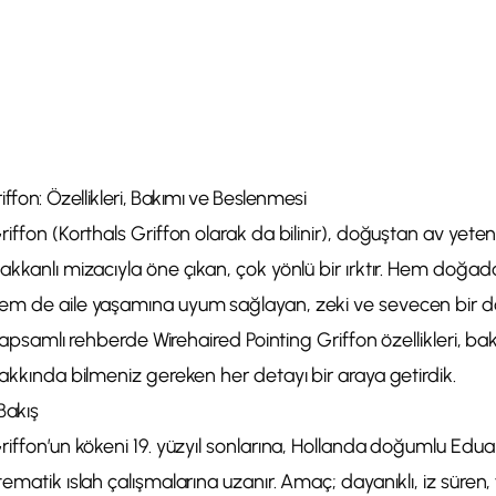
iffon: Özellikleri, Bakımı ve Beslenmesi
iffon (Korthals Griffon olarak da bilinir), doğuştan av yetene
akkanlı mizacıyla öne çıkan, çok yönlü bir ırktır. Hem doğa
em de aile yaşamına uyum sağlayan, zeki ve sevecen bir do
u kapsamlı rehberde Wirehaired Pointing Griffon özellikleri, b
hakkında bilmeniz gereken her detayı bir araya getirdik.
Bakış
riffon’un kökeni 19. yüzyıl sonlarına, Hollanda doğumlu Eduar
tematik ıslah çalışmalarına uzanır. Amaç; dayanıklı, iz süren