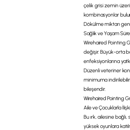
çelik grisi zemin üze
kombinasyonlar bulunu
Dökülme miktarı genell
Sağlık ve Yaşam Süre
Wirehaired Pointing Gr
değişir. Büyük-orta bo
enfeksiyonlarına yatkı
Düzenli veteriner kont
minimuma indirilebili
bileşendir.
Wirehaired Pointing Gr
Aile ve Çocuklarla İlişki
Bu ırk, ailesine bağlı,
yüksek oyunlara katıl