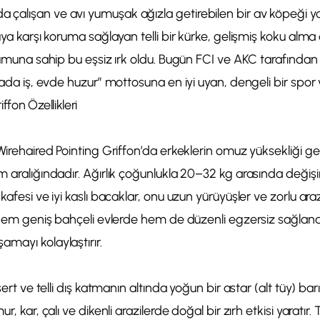
çalışan ve avı yumuşak ağızla getirebilen bir av köpeği y
uya karşı koruma sağlayan telli bir kürke, gelişmiş koku alma
utumuna sahip bu eşsiz ırk oldu. Bugün FCI ve AKC tarafında
lada iş, evde huzur” mottosuna en iyi uyan, dengeli bir spor 
ffon Özellikleri
 Wirehaired Pointing Griffon’da erkeklerin omuz yüksekliği g
m aralığındadır. Ağırlık çoğunlukla 20–32 kg arasında değişir.
kafesi ve iyi kaslı bacaklar, onu uzun yürüyüşler ve zorlu ara
, hem geniş bahçeli evlerde hem de düzenli egzersiz sağlan
mayı kolaylaştırır.
 sert ve telli dış katmanın altında yoğun bir astar (alt tüy) bar
r, kar, çalı ve dikenli arazilerde doğal bir zırh etkisi yaratır.