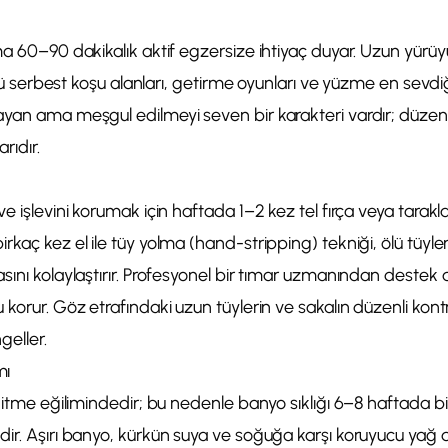
a 60–90 dakikalık aktif egzersize ihtiyaç duyar. Uzun yürüyüş
ollü serbest koşu alanları, getirme oyunları ve yüzme en sevdiğ
yan ama meşgul edilmeyi seven bir karakteri vardır; düzenl
rıdır.
e işlevini korumak için haftada 1–2 kez tel fırça veya tarakla
kaç kez el ile tüy yolma (hand-stripping) tekniği, ölü tüyler
sını kolaylaştırır. Profesyonel bir tımar uzmanından deste
korur. Göz etrafındaki uzun tüylerin ve sakalın düzenli kontro
geller.
mı
i itme eğilimindedir; bu nedenle banyo sıklığı 6–8 haftada bi
ir. Aşırı banyo, kürkün suya ve soğuğa karşı koruyucu yağ d