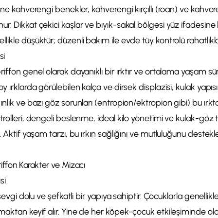
rine kahverengi benekler, kahverengi kırçıllı (roan) ve kahv
r. Dikkat çekici kaşlar ve bıyık-sakal bölgesi yüz ifadesine 
ikle düşüktür; düzenli bakım ile evde tüy kontrolü rahatlıkla
si
iffon genel olarak dayanıklı bir ırktır ve ortalama yaşam sür
y ırklarda görülebilen kalça ve dirsek displazisi, kulak yapı
nlık ve bazı göz sorunları (entropion/ektropion gibi) bu ırkta 
rolleri, dengeli beslenme, ideal kilo yönetimi ve kulak-göz tem
r. Aktif yaşam tarzı, bu ırkın sağlığını ve mutluluğunu deste
iffon Karakter ve Mizacı
si
 sevgi dolu ve şefkatli bir yapıya sahiptir. Çocuklarla genellik
maktan keyif alır. Yine de her köpek-çocuk etkileşiminde o