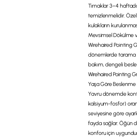
Tırnaklar 3–4 haftada 
temizlenmelidir. Özelli
kulakların kurulanması
Mevsimsel Dökülme ve 
Wirehaired Pointing 
dönemlerde tarama sıkl
bakım, dengeli beslen
Wirehaired Pointing G
Yaşa Göre Beslenme
Yavru dönemde kontrol
kalsiyum-fosfor) oranl
seviyesine göre ayarla
fayda sağlar. Öğün d
konforu için uygundur