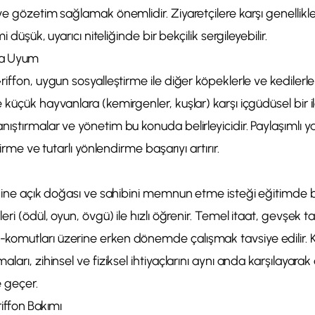
ve gözetim sağlamak önemlidir. Ziyaretçilere karşı genellikle
i düşük, uyarıcı niteliğinde bir bekçilik sergileyebilir.
rla Uyum
riffon, uygun sosyalleştirme ile diğer köpeklerle ve kedilerle
küçük hayvanlara (kemirgenler, kuşlar) karşı içgüdüsel bir il
ıştırmalar ve yönetim bu konuda belirleyicidir. Paylaşımlı 
tirme ve tutarlı yönlendirme başarıyı artırır.
iğine açık doğası ve sahibini memnun etme isteği eğitimde 
eri (ödül, oyun, övgü) ile hızlı öğrenir. Temel itaat, gevşek 
omutları üzerine erken dönemde çalışmak tavsiye edilir. Ko
ları, zihinsel ve fiziksel ihtiyaçlarını aynı anda karşılayarak
 geçer.
riffon Bakımı