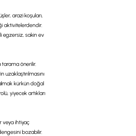
ler, arazi koşuları,
i aktivitelerdendir.
i egzersiz, sakin ev
 tarama önerilir.
in uzaklaştırılmasını
k almak kürkün doğal
lü, yiyecek artıkları
r veya ihtiyaç
engesini bozabilir.