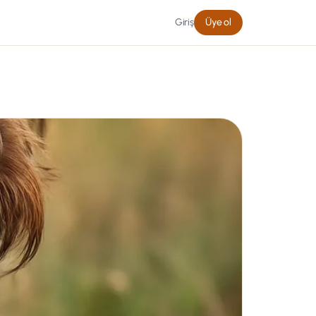
Giriş
Üye ol