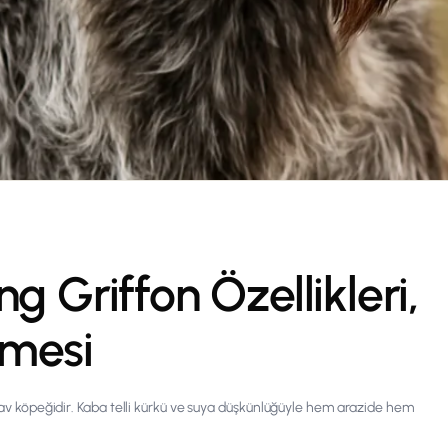
g Griffon Özellikleri,
nmesi
r av köpeğidir. Kaba telli kürkü ve suya düşkünlüğüyle hem arazide hem