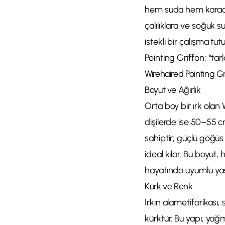
hem suda hem karada 
çalılıklara ve soğuk s
istekli bir çalışma t
Pointing Griffon; “tar
Wirehaired Pointing Gri
Boyut ve Ağırlık
Orta boy bir ırk olan
dişilerde ise 50–55 c
sahiptir; güçlü göğüs 
ideal kılar. Bu boyut
hayatında uyumlu yaşa
Kürk ve Renk
Irkın alametifarikası,
kürktür. Bu yapı; yağmu