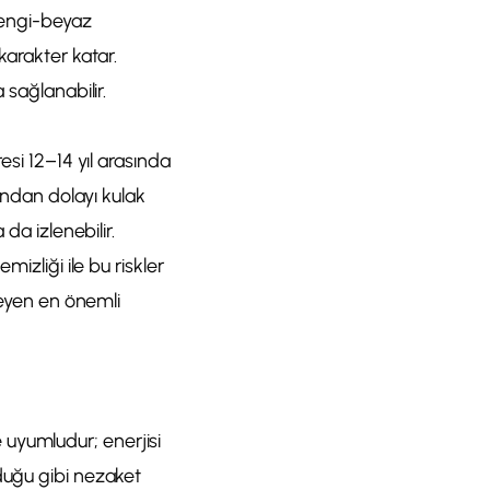
erengi-beyaz
karakter katar.
 sağlanabilir.
esi 12–14 yıl arasında
sından dolayı kulak
da izlenebilir.
izliği ile bu riskler
kleyen en önemli
le uyumludur; enerjisi
lduğu gibi nezaket