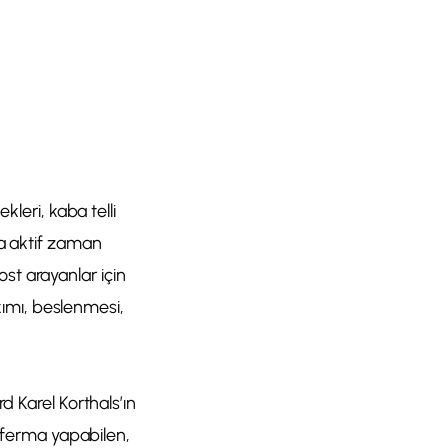
kleri, kaba telli
da aktif zaman
st arayanlar için
akımı, beslenmesi,
d Karel Korthals’ın
, ferma yapabilen,