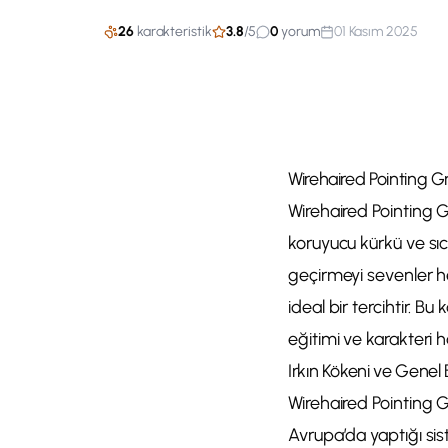
26
karakteristik
3.8
/
5
0
yorum
01 Kasım 2025
Wirehaired Pointing Gr
Wirehaired Pointing Gr
koruyucu kürkü ve sıc
geçirmeyi sevenler h
ideal bir tercihtir. B
eğitimi ve karakteri 
Irkın Kökeni ve Genel 
Wirehaired Pointing G
Avrupa’da yaptığı sis