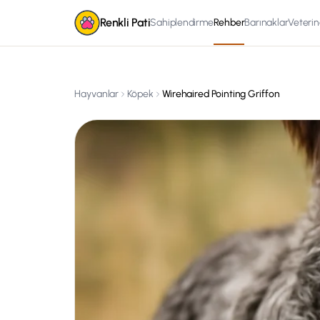
Renkli Pati
Sahiplendirme
Rehber
Barınaklar
Veterin
Hayvanlar
Köpek
Wirehaired Pointing Griffon