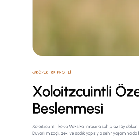
KÖPEK
IRK PROFILI
Xoloitzcuintli Öze
Beslenmesi
Xoloitzcuintli, köklü Meksika mirasına sahip, az tüy döken v
Duyarlı mizaçlı, zeki ve sadık yapısıyla şehir yaşamına da 