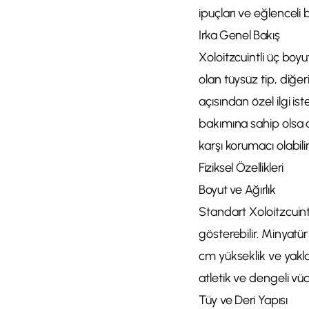
ipuçları ve eğlenceli 
Irka Genel Bakış
Xoloitzcuintli üç boyut
olan tüysüz tip, diğer
açısından özel ilgi i
bakımına sahip olsa da
karşı korumacı olabilir
Fiziksel Özellikleri
Boyut ve Ağırlık
Standart Xoloitzcuintl
gösterebilir. Minyatür
cm yükseklik ve yakla
atletik ve dengeli vücu
Tüy ve Deri Yapısı