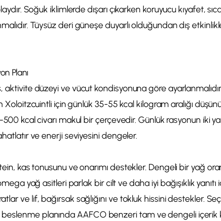
olaydır. Soğuk iklimlerde dışarı çıkarken koruyucu kıyafet, sı
nmalıdır. Tüysüz deri güneşe duyarlı olduğundan dış etkinlikl
yon Planı
, aktivite düzeyi ve vücut kondisyonuna göre ayarlanmalıdır
n Xoloitzcuintli için günlük 35-55 kcal kilogram aralığı düşünü
00-500 kcal civarı makul bir çerçevedir. Günlük rasyonun iki 
hatlatır ve enerji seviyesini dengeler.
tein, kas tonusunu ve onarımı destekler. Dengeli bir yağ oran
 omega yağ asitleri parlak bir cilt ve daha iyi bağışıklık yanıtı i
lar ve lif, bağırsak sağlığını ve tokluk hissini destekler. S
eslenme planında AAFCO benzeri tam ve dengeli içerik kri