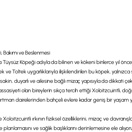
eri, Bakımı ve Beslenmesi
ka Tüysüz Köpeği adıyla da bilinen ve kökeni binlerce yıl ön
Aztek ve Toltek uygarlıklarıyla ilişkilendirilen bu köpek, yalnızc
akin, duyarlı ve ailesine bağlı mizaç yapısıyla da dikkati çe
asiyeti olan bireylerin sıkça tercih ettiği Xoloitzcuintli, do
artman dairelerinden bahçeli evlere kadar geniş bir yaşam
oloitzcuintli ırkının fiziksel özelliklerini, mizaç ve davranış
e planlamasını ve sağlık başlıklarını derinlemesine ele alıyor