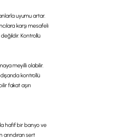
anlarla uyumu artar.
ncılara karşı mesafeli
 değildir. Kontrollü
a meyilli olabilir.
dışarıda kontrollü
lir fakat aşırı
yla hafif bir banyo ve
n arındıran sert