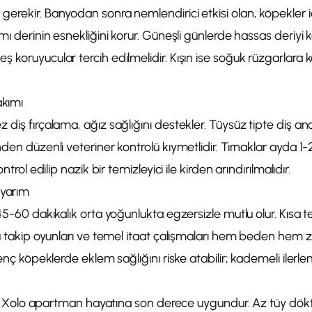
erekir. Banyodan sonra nemlendirici etkisi olan, köpekler iç
ımı derinin esnekliğini korur. Güneşli günlerde hassas deriyi 
 koruyucular tercih edilmelidir. Kışın ise soğuk rüzgarlara k
akımı
 diş fırçalama, ağız sağlığını destekler. Tüysüz tipte diş ano
den düzenli veteriner kontrolü kıymetlidir. Tırnaklar ayda 1-2 
ntrol edilip nazik bir temizleyici ile kirden arındırılmalıdır.
Uyarım
 45-60 dakikalık orta yoğunlukta egzersizle mutlu olur. Kısa 
u takip oyunları ve temel itaat çalışmaları hem beden hem zihi
genç köpeklerde eklem sağlığını riske atabilir; kademeli ilerl
 bir Xolo apartman hayatına son derece uygundur. Az tüy dökt