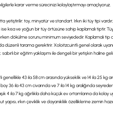
bilgilerle karar verme sürecinizi kolaylaştırmayı amaçlıyoruz.
ta yetiştirilir: toy, minyatür ve standart. Irkın iki tüy tipi vard
i ise kısa ve yoğun bir tüy örtüsüne sahip kaplamalı tiptir. Tü
sterken dökülme sorunu minimum seviyededir. Kaplamalı tip d
 düzenli tarama gerektirir. Xoloitzcuintli genel olarak uyanı
; sabırlı bir eğitim yaklaşımı ile dengeli bir yetişkin haline gelir
i genellikle 43 ila 58 cm arasında yükseklik ve 14 ila 25 kg ar
 boy 36 ila 43 cm civarında ve 7 ila 14 kg aralığında seyreder
şık 4 ila 7 kg ağırlıkla daha küçük ev ortamlarına da kolay uy
t yapısı, ırkın çeviklik ve dayanıklılık özelliklerine zemin hazır