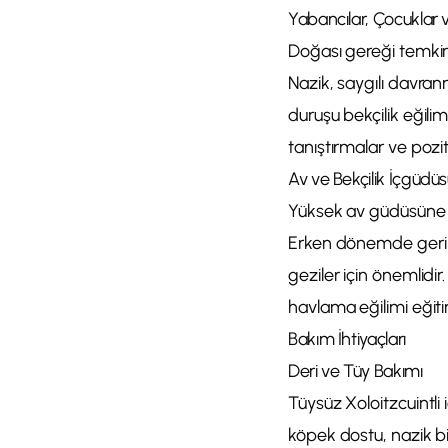
Yabancılar, Çocuklar 
Doğası gereği temkinl
Nazik, saygılı davran
duruşu bekçilik eğiliml
tanıştırmalar ve pozit
Av ve Bekçilik İçgüdü
Yüksek av güdüsüne sa
Erken dönemde geri ça
geziler için önemlidir.
havlama eğilimi eğiti
Bakım İhtiyaçları
Deri ve Tüy Bakımı
Tüysüz Xoloitzcuintli 
köpek dostu, nazik bi