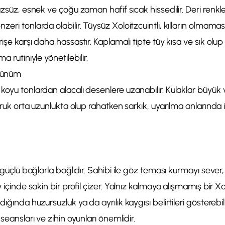
üzsüz, esnek ve çoğu zaman hafif sıcak hissedilir. Deri renkler
zeri tonlarda olabilir. Tüysüz Xoloitzcuintli, kılların olmam
rişe karşı daha hassastır. Kaplamalı tipte tüy kısa ve sık ol
a rutiniyle yönetilebilir.
rünüm
koyu tonlardan alacalı desenlere uzanabilir. Kulaklar büyük ve
uyruk orta uzunlukta olup rahatken sarkık, uyarılma anlarında i
e güçlü bağlarla bağlıdır. Sahibi ile göz teması kurmayı sever,
v içinde sakin bir profil çizer. Yalnız kalmaya alışmamış bir X
dığında huzursuzluk ya da ayrılık kaygısı belirtileri gösterebi
 seansları ve zihin oyunları önemlidir.