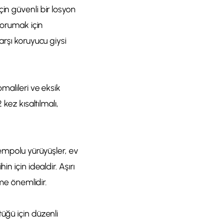
in güvenli bir losyon
korumak için
arşı koruyucu giysi
malileri ve eksik
kez kısaltılmalı,
tempolu yürüyüşler, ev
n için idealdir. Aşırı
eme önemlidir.
üğü için düzenli