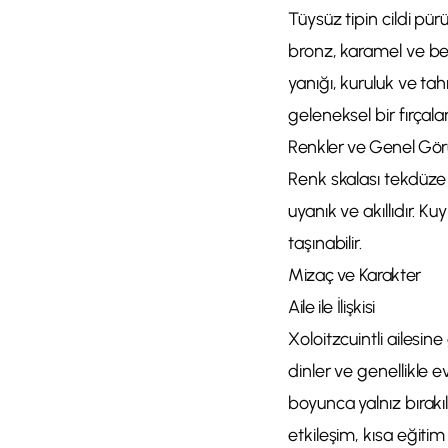
Tüysüz tipin cildi pür
bronz, karamel ve ben
yanığı, kuruluk ve tah
geleneksel bir fırçalam
Renkler ve Genel Gö
Renk skalası tekdüze 
uyanık ve akıllıdır. K
taşınabilir.
Mizaç ve Karakter
Aile ile İlişkisi
Xoloitzcuintli ailesin
dinler ve genellikle e
boyunca yalnız bırakıl
etkileşim, kısa eğitim