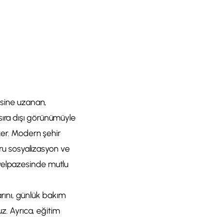
cesine uzanan,
a sıra dışı görünümüyle
ker. Modern şehir
ğru sosyalizasyon ve
 yelpazesinde mutlu
larını, günlük bakım
uz. Ayrıca, eğitim