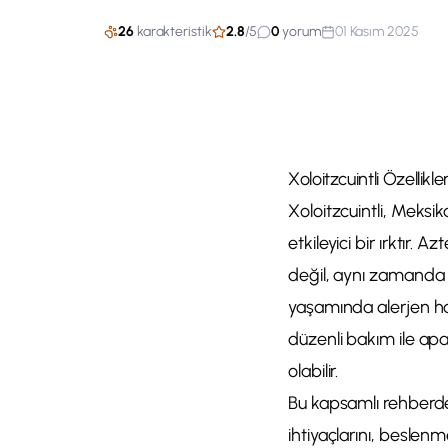
26
karakteristik
2.8
/
5
0
yorum
01 Kasım 2025
Xoloitzcuintli Özellikl
Xoloitzcuintli, Meksi
etkileyici bir ırktır. 
değil, aynı zamanda s
yaşamında alerjen hass
düzenli bakım ile ap
olabilir.
Bu kapsamlı rehberde X
ihtiyaçlarını, beslenm