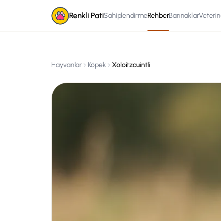
Renkli Pati
Sahiplendirme
Rehber
Barınaklar
Veterin
Hayvanlar
Köpek
Xoloitzcuintli