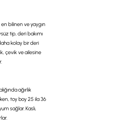
ır; en bilinen ve yaygın
ysüz tip, deri bakımı
aha kolay bir deri
k, çevik ve ailesine
.
alığında ağırlık
ken, toy boy 25 ila 36
um sağlar. Kaslı,
lar.