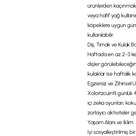
ürünlerden kaçınmak g
veya hafif yağ kullan
köpeklere uygun güneş
kullanılabilir.
Diş, Tırnak ve Kulak B
Haftada en az 2-3 kez
dişler görülebileceğin
kulaklar ise haftalık ko
Egzersiz ve Zihinsel 
Xoloitzcuintli günlük
içi zeka oyunları, kok
zorlayıcı aktiviteler 
Yaşam Alanı ve İklim
İyi sosyalleştirilmiş