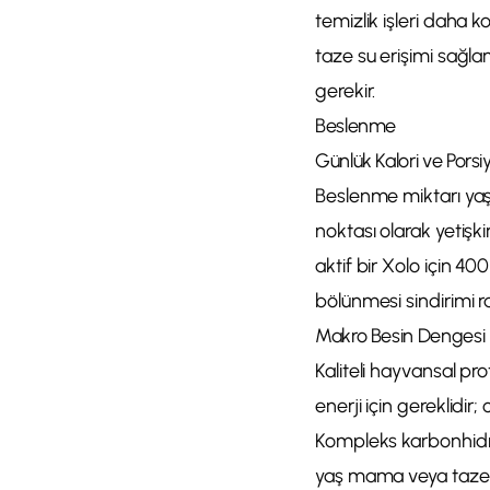
temizlik işleri daha k
taze su erişimi sağla
gerekir.
Beslenme
Günlük Kalori ve Porsi
Beslenme miktarı yaş
noktası olarak yetişki
aktif bir Xolo için 4
bölünmesi sindirimi ra
Makro Besin Dengesi
Kaliteli hayvansal pro
enerji için gereklidir;
Kompleks karbonhidrat
yaş mama veya taze b