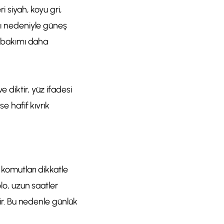
i siyah, koyu gri,
ası nedeniyle güneş
up bakımı daha
 diktir, yüz ifadesi
se hafif kıvrık
 komutları dikkatle
olo, uzun saatler
lir. Bu nedenle günlük