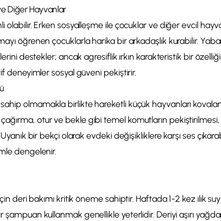
ve Diğer Hayvanlar
i olabilir. Erken sosyalleşme ile çocuklar ve diğer evcil hayv
mayı öğrenen çocuklarla harika bir arkadaşlık kurabilir. Yaba
erini destekler; ancak agresiflik ırkın karakteristik bir özelliği
if deneyimler sosyal güveni pekiştirir.
sü
hip olmamakla birlikte hareketli küçük hayvanları kovalamay
ğırma, otur ve bekle gibi temel komutların pekiştirilmesi, 
 Uyanık bir bekçi olarak evdeki değişikliklere karşı ses çıkarabi
mle dengelenir.
için deri bakımı kritik öneme sahiptir. Haftada 1-2 kez ılık su
r şampuan kullanmak genellikle yeterlidir. Deriyi aşırı yağda