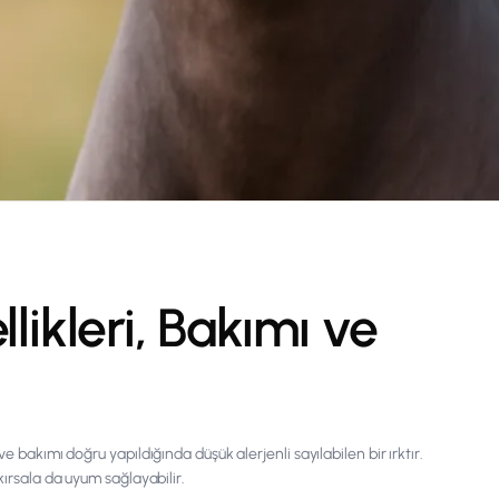
llikleri, Bakımı ve
e bakımı doğru yapıldığında düşük alerjenli sayılabilen bir ırktır.
kırsala da uyum sağlayabilir.