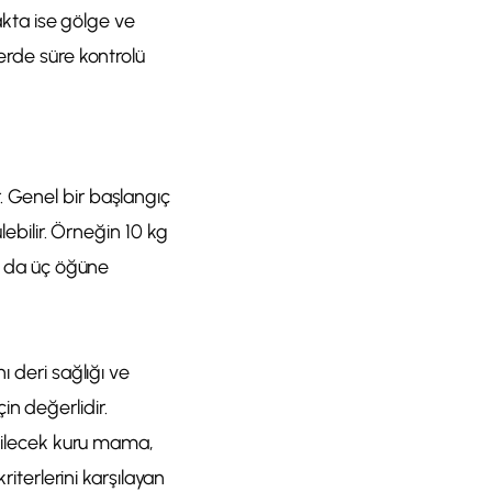
cakta ise gölge ve
erde süre kontrolü
. Genel bir başlangıç
lebilir. Örneğin 10 kg
ya da üç öğüne
ı deri sağlığı ve
çin değerlidir.
eçilecek kuru mama,
terlerini karşılayan