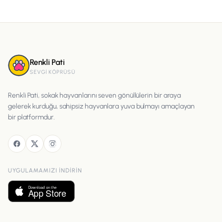
Renkli Pati
SEVGI KÖPRÜSÜ
Renkli Pati, sokak hayvanlarını seven gönüllülerin bir araya
gelerek kurduğu, sahipsiz hayvanlara yuva bulmayı amaçlayan
bir platformdur.
UYGULAMAMIZI INDIRIN