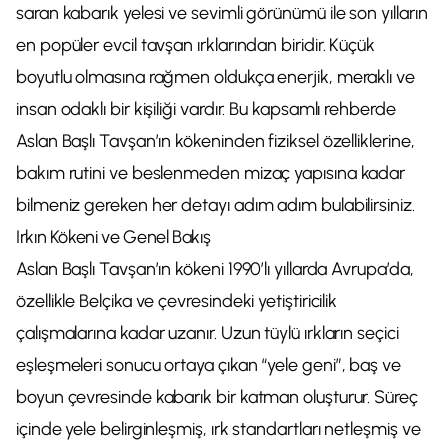
saran kabarık yelesi ve sevimli görünümü ile son yılların
en popüler evcil tavşan ırklarından biridir. Küçük
boyutlu olmasına rağmen oldukça enerjik, meraklı ve
insan odaklı bir kişiliği vardır. Bu kapsamlı rehberde
Aslan Başlı Tavşan’ın kökeninden fiziksel özelliklerine,
bakım rutini ve beslenmeden mizaç yapısına kadar
bilmeniz gereken her detayı adım adım bulabilirsiniz.
Irkın Kökeni ve Genel Bakış
Aslan Başlı Tavşan’ın kökeni 1990’lı yıllarda Avrupa’da,
özellikle Belçika ve çevresindeki yetiştiricilik
çalışmalarına kadar uzanır. Uzun tüylü ırkların seçici
eşleşmeleri sonucu ortaya çıkan “yele geni”, baş ve
boyun çevresinde kabarık bir katman oluşturur. Süreç
içinde yele belirginleşmiş, ırk standartları netleşmiş ve