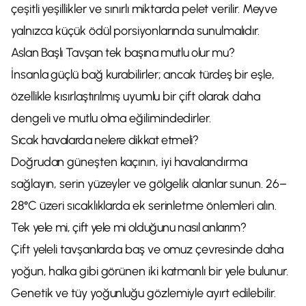
çeşitli yeşillikler ve sınırlı miktarda pelet verilir. Meyve
yalnızca küçük ödül porsiyonlarında sunulmalıdır.
Aslan Başlı Tavşan tek başına mutlu olur mu?
İnsanla güçlü bağ kurabilirler; ancak türdeş bir eşle,
özellikle kısırlaştırılmış uyumlu bir çift olarak daha
dengeli ve mutlu olma eğilimindedirler.
Sıcak havalarda nelere dikkat etmeli?
Doğrudan güneşten kaçının, iyi havalandırma
sağlayın, serin yüzeyler ve gölgelik alanlar sunun. 26–
28°C üzeri sıcaklıklarda ek serinletme önlemleri alın.
Tek yele mi, çift yele mi olduğunu nasıl anlarım?
Çift yeleli tavşanlarda baş ve omuz çevresinde daha
yoğun, halka gibi görünen iki katmanlı bir yele bulunur.
Genetik ve tüy yoğunluğu gözlemiyle ayırt edilebilir.