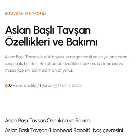
TAVŞAN
IRK PROFILI
Aslan Başlı Tavşan
Özellikleri ve Bakımı
Aslan Başlı Tavşan, küçük boyutlu ama gösterişli yelesiyle öne çıkan
sevgi dolu bir ırktır. Bu rehberde özellikleri, bakımı, beslenmesi ve
mizaç yapısını adım adım anlatıyoruz.
0
karakteristik
1
yorum
19 Ekim 2025
Aslan Başlı Tavşan Özellikleri ve Bakımı
Aslan Başlı Tavşan (Lionhead Rabbit), baş çevresini