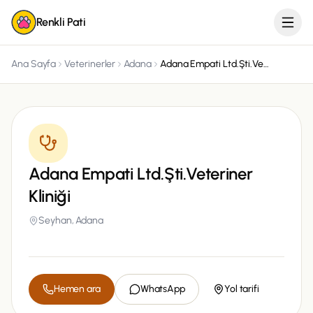
Renkli Pati
Ana Sayfa
Veterinerler
Adana
Adana Empati Ltd.Şti.Veteriner Kliniği
Adana Empati Ltd.Şti.Veteriner
Kliniği
Seyhan,
Adana
Hemen ara
WhatsApp
Yol tarifi