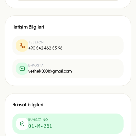
İletişim Bilgileri
TELEFON
+90 542 462 55 96
E-POSTA
vethek3801@gmail.com
Ruhsat bilgileri
RUHSAT NO
01-M-261