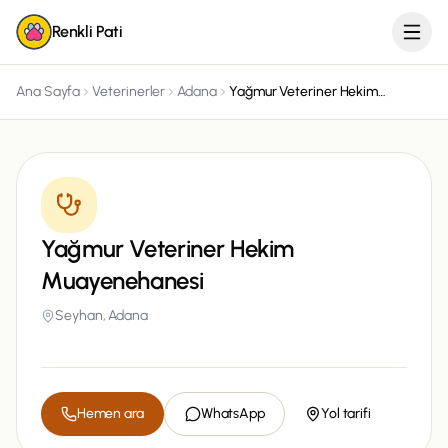
Renkli Pati
Ana Sayfa
Veterinerler
Adana
Yağmur Veteriner Hekim Muayenehanesi
Yağmur Veteriner Hekim
Muayenehanesi
Seyhan,
Adana
Hemen ara
WhatsApp
Yol tarifi