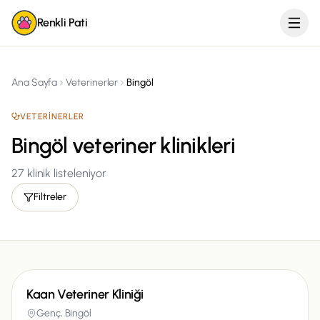
Renkli Pati
Ana Sayfa
Veterinerler
Bingöl
VETERINERLER
Bingöl veteriner klinikleri
27
klinik listeleniyor
Filtreler
Kaan Veteriner Kliniği
Genç,
Bingöl