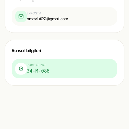
E-POSTA
omevlut091@gmail.com
Ruhsat bilgileri
RUHSAT NO
34-M-086