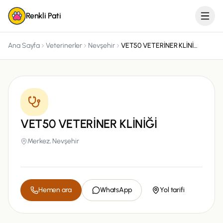
Renkli Pati
Ana Sayfa
Veterinerler
Nevşehir
VET50 VETERİNER KLİNİĞİ
VET50 VETERİNER KLİNİĞİ
Merkez,
Nevşehir
Hemen ara
WhatsApp
Yol tarifi