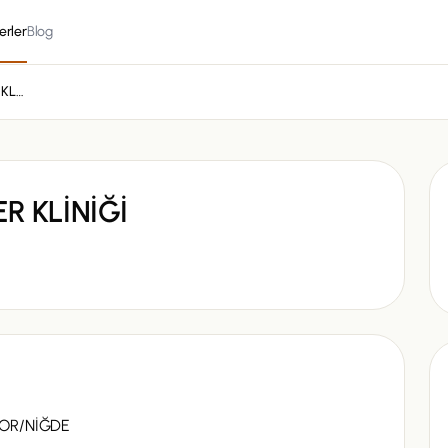
erler
Blog
KARATAŞ VETERİNER KLİNİĞİ
R KLİNİĞİ
BOR/NİĞDE