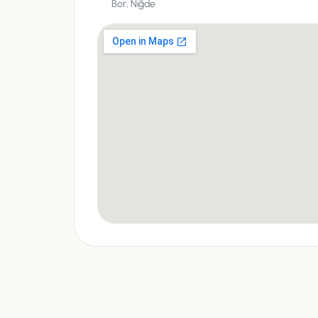
Bor,
Niğde