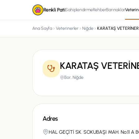
Renkli Pati
Sahiplendirme
Rehber
Barınaklar
Veterin
Ana Sayfa
Veterinerler
Niğde
KARATAŞ VETERİNE
Bor,
Niğde
Adres
HAL GEÇİTİ SK. SOKUBAŞI MAH. No:11 A 