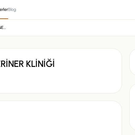
erler
Blog
SADIK ÜNSAL VETERİNER KLİNİĞİ
RİNER KLİNİĞİ