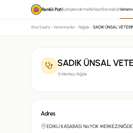
Renkli Pati
Sahiplendirme
Rehber
Barınaklar
Veterin
Ana Sayfa
Veterinerler
Niğde
SADIK ÜNSAL VETE
Merkez,
Niğde
Adres
EDİKLİ KASABASI No:YOK MERKEZ/NİĞDE