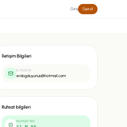
Giriş
Üye ol
İletişim Bilgileri
E-POSTA
erdogduyunus@hotmail.com
Ruhsat bilgileri
RUHSAT NO