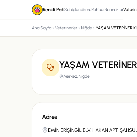
Renkli Pati
Sahiplendirme
Rehber
Barınaklar
Veterin
Ana Sayfa
Veterinerler
Niğde
YAŞAM VETERİNER 
Merkez,
Niğde
Adres
EMİN ERİŞİNGİL BLV. HAKAN APT. ŞAHSÜ