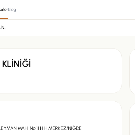
erler
Blog
YAŞAM VETERİNER KLİNİĞİ
KLİNİĞİ
LEYMAN MAH. No:11 H H MERKEZ/NİĞDE